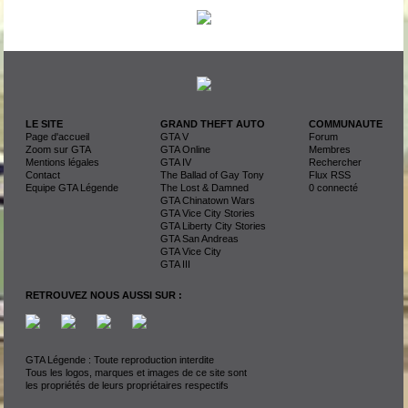
LE SITE
GRAND THEFT AUTO
COMMUNAUTE
Page d'accueil
GTA V
Forum
Zoom sur GTA
GTA Online
Membres
Mentions légales
GTA IV
Rechercher
Contact
The Ballad of Gay Tony
Flux RSS
Equipe GTA Légende
The Lost & Damned
0 connecté
GTA Chinatown Wars
GTA Vice City Stories
GTA Liberty City Stories
GTA San Andreas
GTA Vice City
GTA III
RETROUVEZ NOUS AUSSI SUR :
GTA Légende : Toute reproduction interdite
Tous les logos, marques et images de ce site sont
les propriétés de leurs propriétaires respectifs