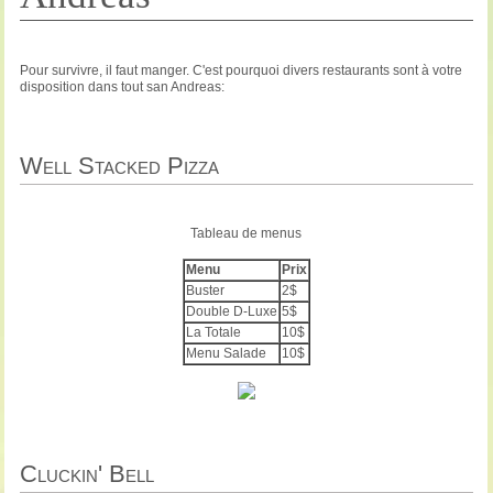
Pour survivre, il faut manger. C'est pourquoi divers restaurants sont à votre
disposition dans tout san Andreas:
Well Stacked Pizza
Tableau de menus
Menu
Prix
Buster
2$
Double D-Luxe
5$
La Totale
10$
Menu Salade
10$
Cluckin' Bell