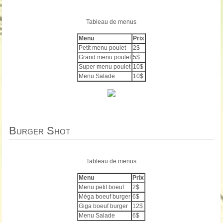
Tableau de menus
Menu
Prix
Petit menu poulet
2$
Grand menu poulet
5$
Super menu poulet
10$
Menu Salade
10$
Burger Shot
Tableau de menus
Menu
Prix
Menu petit boeuf
2$
Méga boeuf burger
6$
Giga boeuf burger
12$
Menu Salade
6$