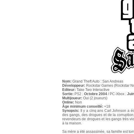
Nom:
Grand Theft Auto : San Andreas
Développeur:
Rockstar Games (Rockstar No
Editeur:
Take Two Interactive
Sortie:
PS2 :
Octobre 2004
/ PC-Xbox :
Jui
Multijoueur:
Oui (2 joueurs)
Online:
Non
Âge minimum conseillé:
+18
Synopsis:
Il y a cinq ans Carl Johnson a é
des gangs, des drogues et de la corruption. 
revendeurs de drogues et les gangs très vio
à la maison.
Sa mère a été assassinée, sa famille est to