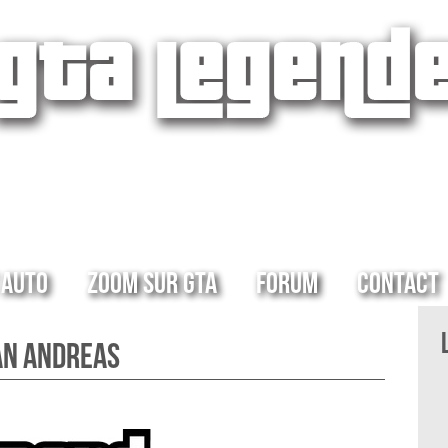
 Auto
Zoom sur GTA
Forum
Contact
San Andreas