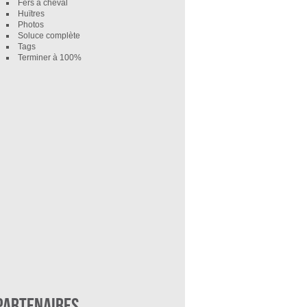
Fers à cheval
Huïtres
Photos
Soluce complète
Tags
Terminer à 100%
Partenaires