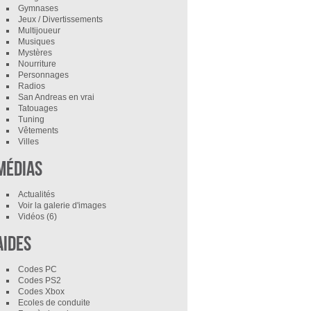
Gymnases
Jeux / Divertissements
Multijoueur
Musiques
Mystères
Nourriture
Personnages
Radios
San Andreas en vrai
Tatouages
Tuning
Vêtements
Villes
Médias
Actualités
Voir la galerie d'images
Vidéos
(6)
Aides
Codes PC
Codes PS2
Codes Xbox
Ecoles de conduite