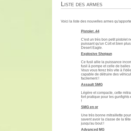
Liste des armes
Voici la liste des nouvelles armes qu'apport
Pistolet .44
C'est un très bon petit pistolet 
puissant qu'un Colt et bien plus
Desert Eagle.
Explosive Shotgun
Ce fusil allie la puissance inco
fusil à pompe et celle de balles
Vous vous ferez très vite à l'idée
capable de détruire des véhicu
facilement !
Assault SMG
Légère et compacte, cette mitrai
fort pratique pour les gunfights
!
SMG en or
Une très bonne mitraillette pou
savent avoir la classe de la têt
jusqu'au bout !
Advanced MG