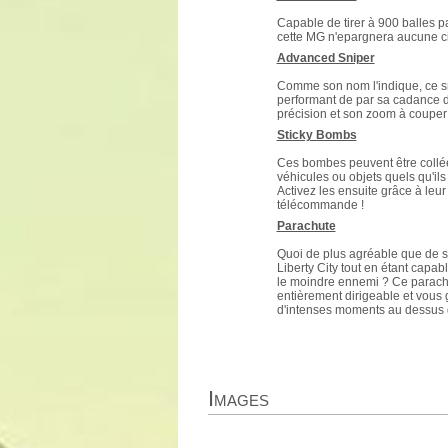
Capable de tirer à 900 balles p
cette MG n'epargnera aucune ci
Advanced Sniper
Comme son nom l'indique, ce sn
performant de par sa cadance de
précision et son zoom à couper l
Sticky Bombs
Ces bombes peuvent être collé
véhicules ou objets quels qu'ils
Activez les ensuite grâce à leur
télécommande !
Parachute
Quoi de plus agréable que de s
Liberty City tout en étant capabl
le moindre ennemi ? Ce parach
entièrement dirigeable et vous 
d'intenses moments au dessus de
Images