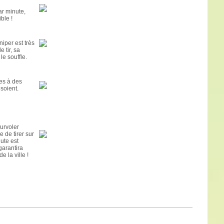
ar minute,
ble !
iper est très
 tir, sa
e souffle.
es à des
 soient.
urvoler
e de tirer sur
ute est
garantira
 la ville !