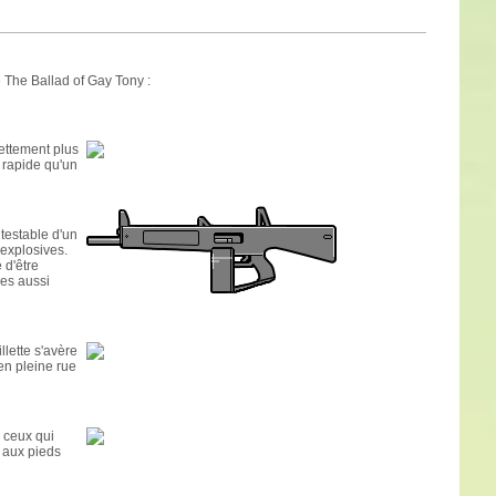
e The Ballad of Gay Tony :
nettement plus
 rapide qu'un
ntestable d'un
 explosives.
 d'être
les aussi
llette s'avère
 en pleine rue
r ceux qui
e aux pieds