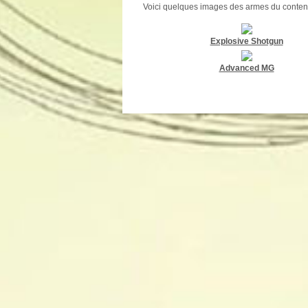
Voici quelques images des armes du conten
Explosive Shotgun
Advanced MG