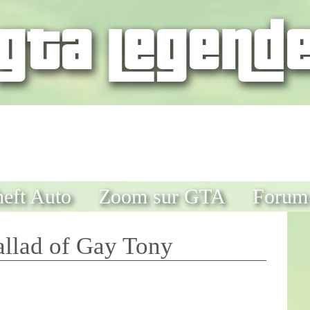
eft Auto
Zoom sur GTA
Forum
llad of Gay Tony