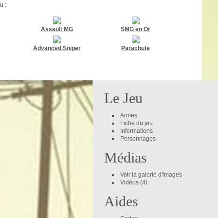
u :
Assault MG
SMG en Or
Advanced Sniper
Parachute
Le Jeu
Armes
Fiche du jeu
Informations
Personnages
Médias
Voir la galerie d'images
Vidéos
(4)
Aides