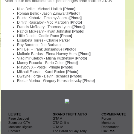
Voici la liste des doubleurs des personnages principaux de GTA IV :
Niko Bellic - Michael Hollick
[Photo]
Roman Bellic - Jason Zumwalt
[Photo]
Brucie Kibbutz - Timothy Adams
[Photo]
Dimitri Rascalov - Moti Margolin
[Photo]
Francis McReary - Thomas Lyons
[Photo]
Patrick McReary - Ryan Johnston
[Photo]
Little Jacob - Coolie Ranx
[Photo]
Elisabeta Torres - Charlie Parker
Ray Boccino - Joe Barbara
Phil Bell - Frank Bonsangue
[Photo]
Mallorie Bardas - Elena Harvey Hurst
[Photo]
Vladimir Glebov - Misha Kuznetsov
[Photo]
Manny Escuela - Berto Colon
[Photo]
Playboy X - Postell Pringle
[Photo]
Mikhail Faustin - Karel Roden
[Photo]
Dwayne Forge - Devin Richards
[Photo]
Bledar Morina - Gregory Korostishevsky
[Photo]
LE SITE
GRAND THEFT AUTO
COMMUNAUTE
Page d'accueil
GTA V
Forum
Zoom sur GTA
GTA Online
Membres
Mentions légales
GTA IV
Rechercher
Contact
The Ballad of Gay Tony
Flux RSS