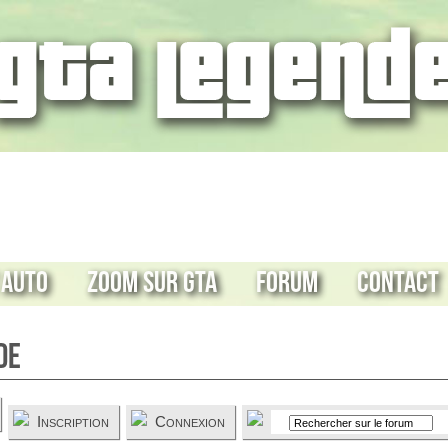
 Auto
Zoom sur GTA
Forum
Contact
de
Inscription
Connexion