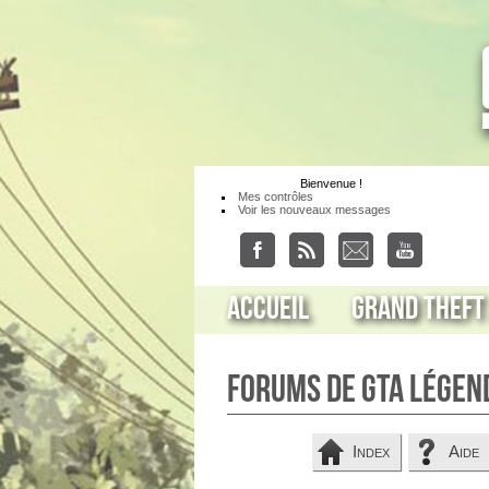
Bienvenue
!
Mes contrôles
Voir les nouveaux messages
Accueil
Grand Theft
Forums de GTA Légen
Index
Aide