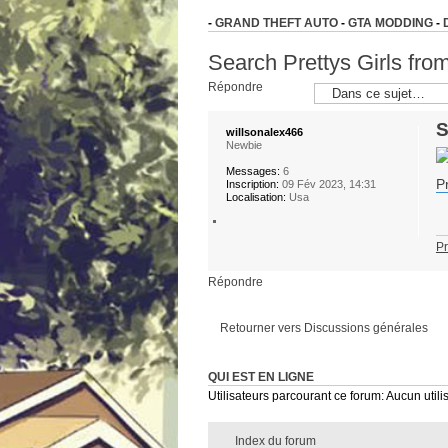
-
GRAND THEFT AUTO
-
GTA MODDING
-
Search Prettys Girls from
Répondre
S
willsonalex466
Newbie
Messages:
6
P
Inscription:
09 Fév 2023, 14:31
Localisation:
Usa
Pr
Répondre
Retourner vers Discussions générales
QUI EST EN LIGNE
Utilisateurs parcourant ce forum: Aucun utilis
Index du forum