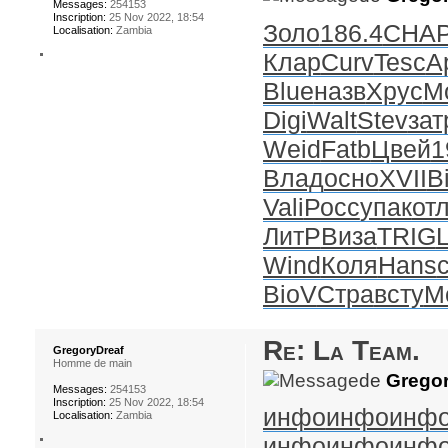
Messages:
254153
Inscription:
25 Nov 2022, 18:54
Золо
186.4
CHA
Localisation:
Zambia
Клар
Curv
Tesc
А
Blue
назв
Хрус
M
Digi
Walt
Stev
зат
Weid
Fatb
Цвей
1
Влад
осно
XVII
B
Vali
Росс
упак
от
ЛитР
Виза
TRIG
Wind
Коля
Hans
BioV
Стра
всту
M
Re: La Team.
GregoryDreaf
Homme de main
de
Gregor
Messages:
254153
Inscription:
25 Nov 2022, 18:54
инфо
инфо
инф
Localisation:
Zambia
инфо
инфо
инф