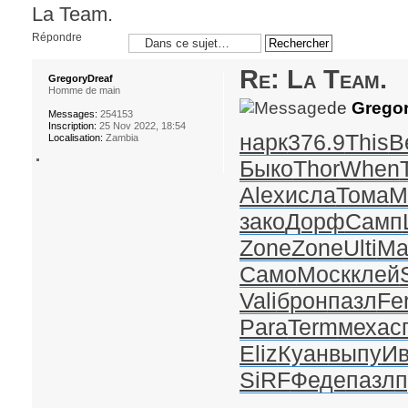
La Team.
Répondre
Re: La Team.
GregoryDreaf
Homme de main
de
Gregor
Messages:
254153
Inscription:
25 Nov 2022, 18:54
нарк
376.9
This
B
Localisation:
Zambia
Быко
Thor
When
Alex
исла
Тома
М
зако
Дорф
Самп
Zone
Zone
Ulti
Ma
Само
Моск
клей
Vali
брон
пазл
Fer
Para
Term
меха
с
Eliz
Куан
выпу
И
SiRF
Феде
пазл