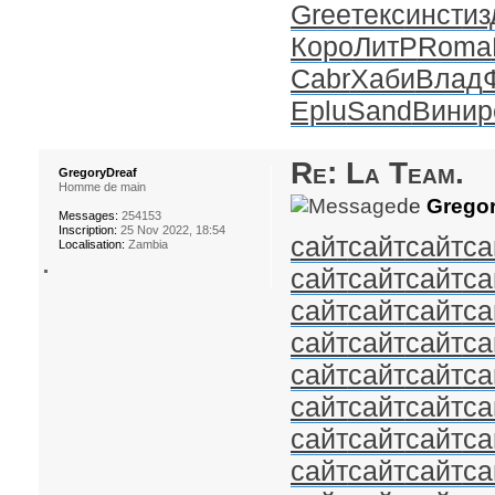
Gree
текс
инст
из
Коро
ЛитР
Roma
Cabr
Хаби
Влад
Eplu
Sand
Вини
p
Re: La Team.
GregoryDreaf
Homme de main
de
Gregor
Messages:
254153
Inscription:
25 Nov 2022, 18:54
сайт
сайт
сайт
са
Localisation:
Zambia
сайт
сайт
сайт
са
сайт
сайт
сайт
са
сайт
сайт
сайт
са
сайт
сайт
сайт
са
сайт
сайт
сайт
са
сайт
сайт
сайт
са
сайт
сайт
сайт
са