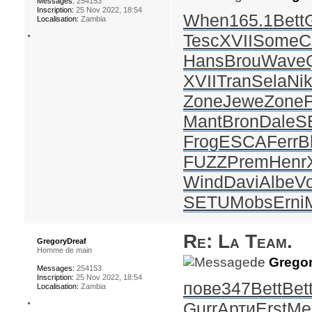
Messages:
254153
Inscription:
25 Nov 2022, 18:54
When
165.1
Bett
Localisation:
Zambia
Tesc
XVII
Some
C
Hans
Brou
Wave
XVII
Tran
Sela
Nik
Zone
Jewe
Zone
F
Mant
Bron
Dale
S
Frog
ESCA
Ferr
B
FUZZ
Prem
Henr
Wind
Davi
Albe
Vo
SETU
Mobs
Erni
Re: La Team.
GregoryDreaf
Homme de main
de
Gregor
Messages:
254153
Inscription:
25 Nov 2022, 18:54
пове
347
Bett
Bet
Localisation:
Zambia
Gurr
Арти
Erst
Ме