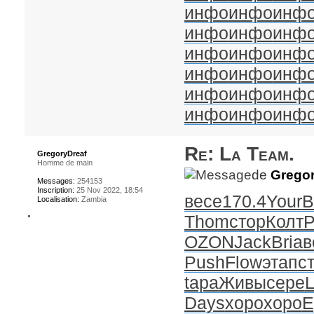
инфо
инфо
инф
инфо
инфо
инф
инфо
инфо
инф
инфо
инфо
инф
инфо
инфо
инф
инфо
инфо
инф
Re: La Team.
GregoryDreaf
Homme de main
de
Gregor
Messages:
254153
Inscription:
25 Nov 2022, 18:54
весе
170.4
Your
B
Localisation:
Zambia
Thom
стор
Колт
P
OZON
Jack
Bria
в
Push
Flow
этап
с
tapa
Живы
сере
L
Days
хоро
хоро
E