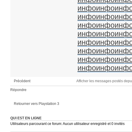
инфо
инфо
инф
инфо
инфо
инф
инфо
инфо
инф
инфо
инфо
инф
инфо
инфо
инф
инфо
инфо
инф
инфо
инфо
инф
инфо
инфо
инф
Afficher les messages postés depu
Précédent
Répondre
Retourner vers Playstation 3
QUI EST EN LIGNE
Utilisateurs parcourant ce forum: Aucun utilisateur enregistré et 0 invités