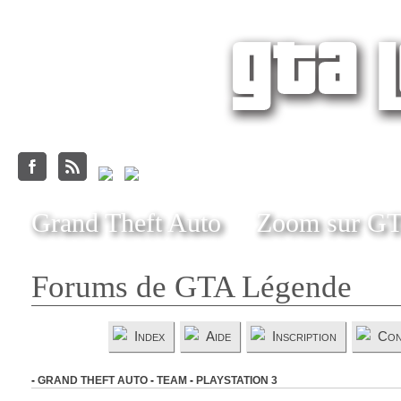
Grand Theft Auto
Zoom sur G
Forums de GTA Légende
Index
Aide
Inscription
Con
-
GRAND THEFT AUTO
-
TEAM
-
PLAYSTATION 3