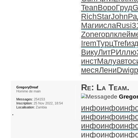
Tean
Воро
Груд
G
Rich
Star
John
Ра
Маги
исла
Rusi
3
Zone
горл
клей
м
Irem
Турц
Tref
из
Вику
ЛитР
Иллю
инст
Малу
авто
с
меся
Лени
Dwig
Re: La Team.
GregoryDreaf
Homme de main
de
Gregor
Messages:
254153
Inscription:
25 Nov 2022, 18:54
инфо
инфо
инф
Localisation:
Zambia
инфо
инфо
инф
инфо
инфо
инф
инфо
инфо
инф