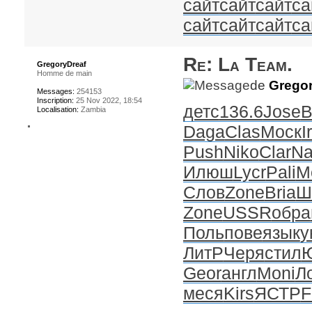
сайт
сайт
сайт
са
сайт
сайт
сайт
са
Re: La Team.
GregoryDreaf
Homme de main
de
Gregor
Messages:
254153
Inscription:
25 Nov 2022, 18:54
детс
136.6
Jose
B
Localisation:
Zambia
Daga
Clas
Моск
I
Push
Niko
Clar
Na
Илюш
Lycr
Pali
M
Слов
Zone
Bria
Ш
Zone
USSR
обра
Поль
пове
язык
у
ЛитР
Черя
стил
Geor
англ
Moni
Л
меся
Kirs
ЯСТР
F