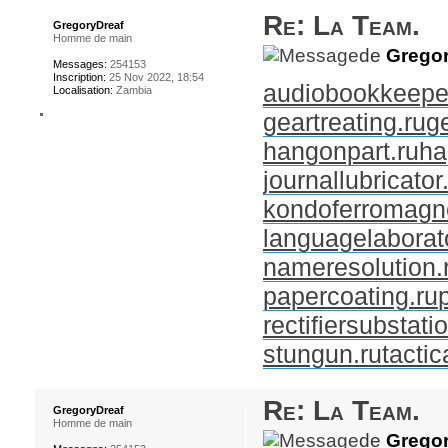
Re: La Team.
GregoryDreaf
Homme de main
de
Gregor
Messages:
254153
Inscription:
25 Nov 2022, 18:54
audiobookkeeper
Localisation:
Zambia
geartreating.ru
g
hangonpart.ru
ha
journallubricator
kondoferromagne
languagelaborato
nameresolution.
papercoating.ru
rectifiersubstati
stungun.ru
tactic
Re: La Team.
GregoryDreaf
Homme de main
de
Gregor