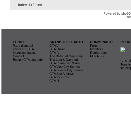
Index du forum
Powered by
phpBB
Trad
LE SITE
GRAND THEFT AUTO
COMMUNAUTE
RETRO
Page d'accueil
GTA V
Forum
Zoom sur GTA
GTA Online
Membres
Mentions légales
GTA IV
Rechercher
Contact
The Ballad of Gay Tony
Flux RSS
Equipe GTA Légende
The Lost & Damned
GTA Lég
GTA Chinatown Wars
Tous le
GTA Vice City Stories
les pro
GTA Liberty City Stories
GTA San Andreas
GTA Vice City
GTA III