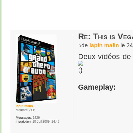
Re: This is Veg
de
lapin malin
le 24
Deux vidéos de 
Gameplay:
lapin malin
Membre V.I.P
Messages:
1829
Inscription:
10 Juil 2009, 14:43