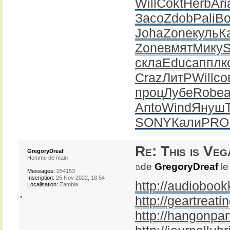
Will
Cokt
Herb
Ari
Засо
Zdob
Pali
Bo
Joha
Zone
куль
К
Zone
вмят
Мику
скла
Educ
аппл
к
Craz
ЛитР
Will
со
проц
Лубе
Robe
Anto
Wind
Януш
SONY
Кали
PR
Re: This is Veg
GregoryDreaf
Homme de main
de
GregoryDreaf
le
Messages:
254153
Inscription:
25 Nov 2022, 18:54
http://audiobook
Localisation:
Zambia
http://geartreatin
http://hangonpar