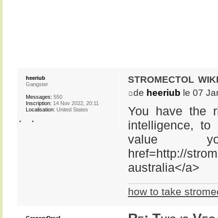
stromectol wiki
heeriub
Gangster
de
heeriub
le 07 Ja
Messages:
550
Inscription:
14 Nov 2022, 20:11
You have the ri
Localisation:
United States
intelligence, to
value y
href=http://st
australia</a>
how to take strome