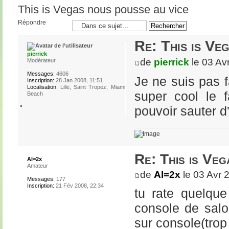
This is Vegas nous pousse au vice
Répondre
Re: This is Ve
pierrick
de
pierrick
le 03 Av
Modérateur
Messages:
4606
Je ne suis pas f
Inscription:
28 Jan 2008, 11:51
Localisation:
Lille, Saint Tropez, Miami
super cool le f
Beach
pouvoir sauter d'u
Re: This is Veg
Al=2x
Amateur
de
Al=2x
le 03 Avr 
Messages:
177
Inscription:
21 Fév 2008, 22:34
tu rate quelque
console de salo
sur console(trop