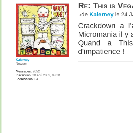
Re: This is Veg
de
Kalerney
le 24 J
Crackdown a l'a
Micromania il y 
Quand a This
d'impatience !
Kalerney
Newser
Messages:
2052
Inscription:
30 Aoû 2009, 09:38
Localisation:
64