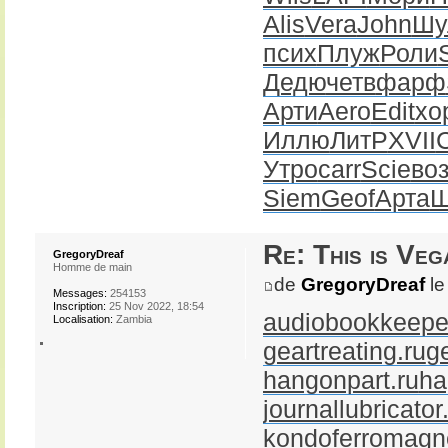
Alis
Vera
John
Шу
псих
Плуж
Роли
Дедю
четв
фарф
Арти
Aero
Edit
хо
Иллю
ЛитР
XVII
Утро
carr
Scie
во
Siem
Geof
Арта
Ш
Re: This is Veg
GregoryDreaf
Homme de main
de
GregoryDreaf
le
Messages:
254153
Inscription:
25 Nov 2022, 18:54
audiobookkeeper
Localisation:
Zambia
geartreating.ru
g
hangonpart.ru
ha
journallubricator
kondoferromagne