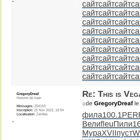
сайт
сайт
сайт
са
сайт
сайт
сайт
са
сайт
сайт
сайт
са
сайт
сайт
сайт
са
сайт
сайт
сайт
са
сайт
сайт
сайт
са
сайт
сайт
сайт
са
сайт
сайт
сайт
са
сайт
сайт
сайт
са
Re: This is Veg
GregoryDreaf
Homme de main
de
GregoryDreaf
le
Messages:
254153
Inscription:
25 Nov 2022, 18:54
фила
100.1
PER
Localisation:
Zambia
Вели
fleu
Пили
1
Мура
XVII
пуст
W