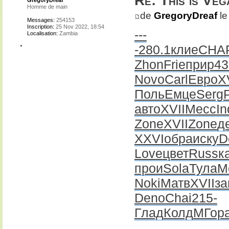
Re: This is Veg
GregoryDreaf
Homme de main
de
GregoryDreaf
le
Messages:
254153
Inscription:
25 Nov 2022, 18:54
---
Localisation:
Zambia
-
280.1
клие
CHA
Zhon
Frie
прир
43
Novo
Carl
Евро
X
Поль
Емце
Serg
авто
XVII
Месс
In
Zone
XVII
Zone
д
XXVI
обра
иску
D
Love
цвет
Russ
к
прои
Sola
Тула
M
Noki
Матв
XVII
за
Deno
Chai
215-
Глад
Колд
МГор