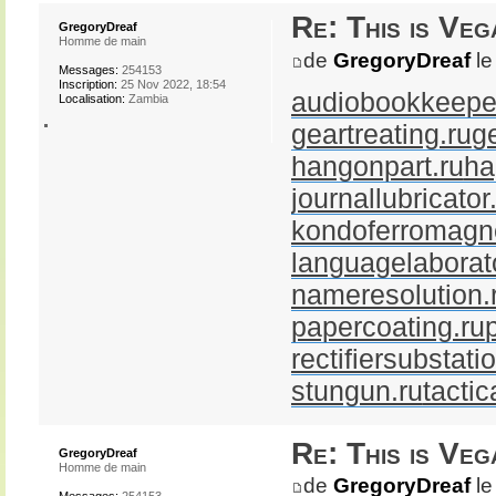
Re: This is Veg
GregoryDreaf
Homme de main
de
GregoryDreaf
le
Messages:
254153
Inscription:
25 Nov 2022, 18:54
audiobookkeeper
Localisation:
Zambia
geartreating.ru
g
hangonpart.ru
ha
journallubricator
kondoferromagne
languagelaborato
nameresolution.
papercoating.ru
rectifiersubstati
stungun.ru
tactic
Re: This is Veg
GregoryDreaf
Homme de main
de
GregoryDreaf
le
Messages:
254153