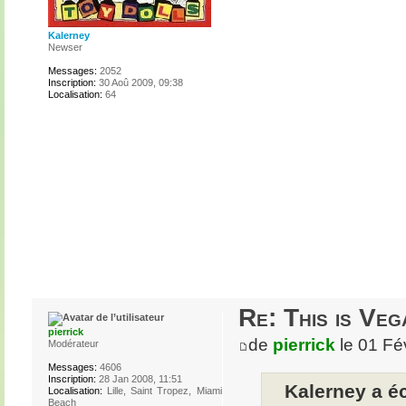
Kalerney
Newser
Messages:
2052
Inscription:
30 Aoû 2009, 09:38
Localisation:
64
Re: This is Veg
pierrick
de
pierrick
le 01 Fé
Modérateur
Messages:
4606
Inscription:
28 Jan 2008, 11:51
Kalerney a éc
Localisation:
Lille, Saint Tropez, Miami
Beach