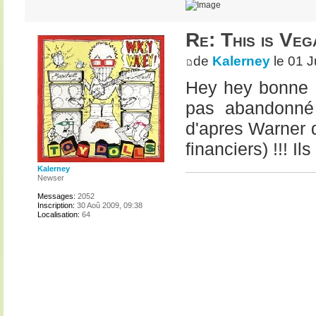
Re: This is Veg
de
Kalerney
le 01 J
Hey hey bonne n
pas abandonné e
d'apres Warner 
financiers) !!! I
Kalerney
Newser
Messages:
2052
Inscription:
30 Aoû 2009, 09:38
Localisation:
64