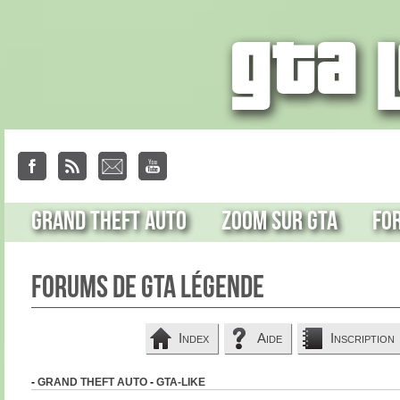
Grand Theft Auto
Zoom sur GTA
Fo
Forums de GTA Légende
Index
Aide
Inscription
-
GRAND THEFT AUTO
-
GTA-LIKE