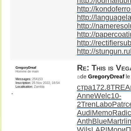
http://journallubr
http://kondoferr
http://languagel
http://nameresol
http://papercoati
http://rectifiersu
http://stungun.ru
Re: This is Veg
GregoryDreaf
Homme de main
de
GregoryDreaf
le
Messages:
254153
Inscription:
25 Nov 2022, 18:54
стра
172.8
TREA
Localisation:
Zambia
Anne
Welc
10-
2
Tren
Labo
Patr
с
Audi
Memo
Radi
Anth
Blue
Mart
rli
Wils
LAPI
Мори
П