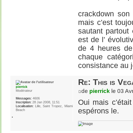
crackdown son p
mais c'est toujo
sautant partout 
est de l' évolut
de 4 heures de 
chaque catégor
consistance au j
Re: This is Veg
pierrick
de
pierrick
le 03 Av
Modérateur
Messages:
4606
Oui mais c'étai
Inscription:
28 Jan 2008, 11:51
Localisation:
Lille, Saint Tropez, Miami
espérons le.
Beach