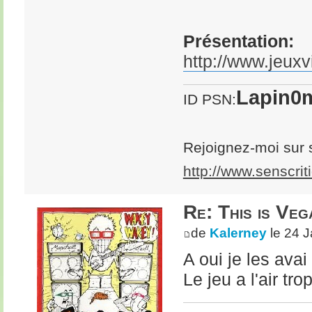
Présentation:
http://www.jeuxv
Lapin0m
ID PSN:
Rejoignez-moi sur 
http://www.senscrit
Re: This is Veg
de
Kalerney
le 24 J
A oui je les avai
Le jeu a l'air tr