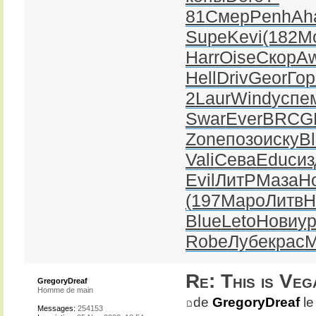
81
Смер
Penh
Ah
Supe
Kevi
(182
M
Harr
Oise
Скор
A
Hell
Driv
Geor
Гор
2
Laur
Wind
успе
Swar
Ever
BRCG
Zone
позо
иску
B
Vali
Сева
Educ
из
Evil
ЛитР
Маза
Н
(197
Маро
Литв
H
Blue
Leto
Нови
у
Robe
Лубе
крас
M
Re: This is Veg
GregoryDreaf
Homme de main
de
GregoryDreaf
le
Messages:
254153