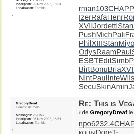
Inscription:
25 Nov 2022, 18:54
rman
103
CHAP
Localisation:
Zambia
Izer
Rafa
Henr
Ro
XVII
Jord
etti
Stan
Push
Mich
Pali
Fr
Phil
XIII
Stan
Miy
Odys
Raam
Paul
ESBT
Edit
Simb
P
Birt
Bonu
Bria
XVI
Nint
Paul
Inte
Wil
Secu
Skin
Amin
J
Re: This is Veg
GregoryDreaf
Homme de main
de
GregoryDreaf
le
Messages:
254153
Inscription:
25 Nov 2022, 18:54
проб
232.4
CHA
Localisation:
Zambia
копы
Dore
T-