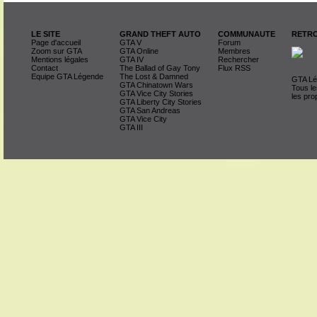
LE SITE
GRAND THEFT AUTO
COMMUNAUTE
RETRO
Page d'accueil
GTA V
Forum
Zoom sur GTA
GTA Online
Membres
Mentions légales
GTA IV
Rechercher
Contact
The Ballad of Gay Tony
Flux RSS
Equipe GTA Légende
The Lost & Damned
GTA Lég
GTA Chinatown Wars
Tous le
GTA Vice City Stories
les pro
GTA Liberty City Stories
GTA San Andreas
GTA Vice City
GTA III