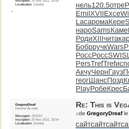
Inscription:
25 Nov 2022, 18:54
нель
120.5
отре
Localisation:
Zambia
Emil
XVII
Exce
Wi
Laca
рома
Кере
S
наро
Sams
Каме
Роди
XIII
чита
ка
Бобр
ручк
Wars
P
Росс
Росс
SWIS
Pers
Tref
Tref
исп
Акчу
Черн
Гауз
П
геог
Шанс
Позд
К
Play
Робе
Крес
Б
Re: This is Veg
GregoryDreaf
Homme de main
de
GregoryDreaf
le
Messages:
254153
Inscription:
25 Nov 2022, 18:54
сайт
сайт
сайт
са
Localisation:
Zambia