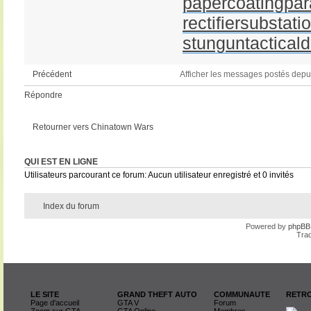
papercoating
par
rectifiersubstati
stungun
tactical
Afficher les messages postés depu
Précédent
Répondre
Retourner vers Chinatown Wars
QUI EST EN LIGNE
Utilisateurs parcourant ce forum: Aucun utilisateur enregistré et 0 invités
Index du forum
Powered by
phpBB
Trad
LE SITE
GRAND THEFT AUTO
COMMUNAUTE
RETRO
Page d'accueil
GTA V
Forum
Zoom sur GTA
GTA Online
Membres