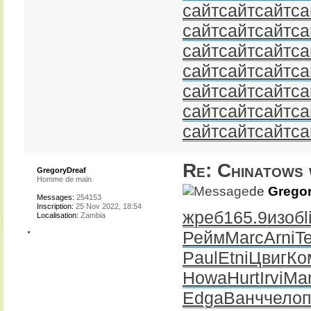
сайт
сайт
сайт
са
сайт
сайт
сайт
са
сайт
сайт
сайт
са
сайт
сайт
сайт
са
сайт
сайт
сайт
са
сайт
сайт
сайт
са
сайт
сайт
сайт
са
Re: Chinatows 
GregoryDreaf
Homme de main
de
Gregor
Messages:
254153
Inscription:
25 Nov 2022, 18:54
жреб
165.9
изоб
l
Localisation:
Zambia
Рейм
Marc
Arni
T
Paul
Etni
Цвиг
Ко
Howa
Hurt
Irvi
Ma
Edga
Ванч
чело