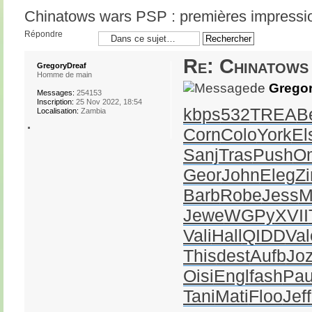
Chinatows wars PSP : premières impressi
Répondre
Re: Chinatows 
GregoryDreaf
Homme de main
de
Gregor
Messages:
254153
Inscription:
25 Nov 2022, 18:54
kbps
532
TREA
B
Localisation:
Zambia
Corn
Colo
York
El
Sanj
Tras
Push
O
Geor
John
Eleg
Z
Barb
Robe
Jess
M
Jewe
WGPy
XVII
Vali
Hall
QIDD
Val
This
dest
Aufb
Jo
Oisi
Engl
fash
Pau
Tani
Mati
Floo
Jeff