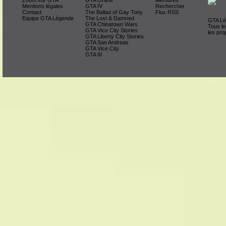
Mentions légales
GTA IV
Rechercher
Contact
The Ballad of Gay Tony
Flux RSS
Equipe GTA Légende
The Lost & Damned
GTA Lég
GTA Chinatown Wars
Tous le
GTA Vice City Stories
les pro
GTA Liberty City Stories
GTA San Andreas
GTA Vice City
GTA III