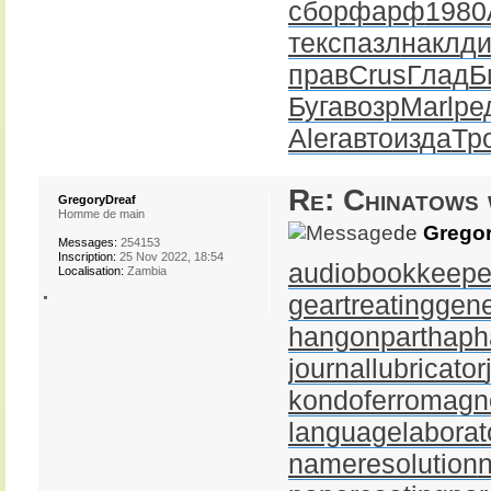
сбор
фарф
1980
текс
пазл
накл
д
прав
Crus
Глад
Б
Буга
возр
Marl
ре
Aler
авто
изда
Тр
Re: Chinatows 
GregoryDreaf
Homme de main
de
Gregor
Messages:
254153
Inscription:
25 Nov 2022, 18:54
audiobookkeepe
Localisation:
Zambia
geartreating
gene
hangonpart
haph
journallubricator
kondoferromagn
languagelaborat
nameresolution