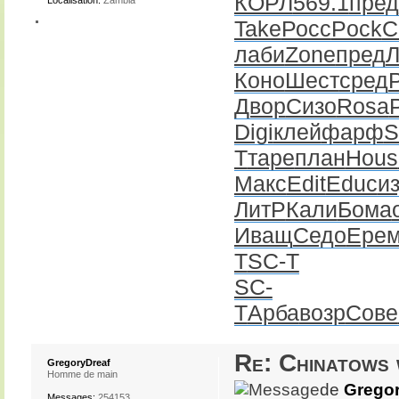
КОРЛ
569.1
пред
Localisation:
Zambia
Take
Росс
Pock
C
лаби
Zone
пред
Л
Коно
Шест
сред
Двор
Сизо
Rosa
Digi
клей
фарф
S
T
таре
план
Hous
Макс
Edit
Educ
и
ЛитР
Кали
Бома
Иващ
Седо
Ере
T
SC-T
SC-
T
Арба
возр
Сове
Re: Chinatows 
GregoryDreaf
Homme de main
de
Gregor
Messages:
254153