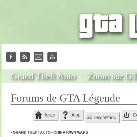
Grand Theft Auto
Zoom sur G
Forums de GTA Légende
Index
Aide
C
Inscription
-
GRAND THEFT AUTO
-
CHINATOWN WARS