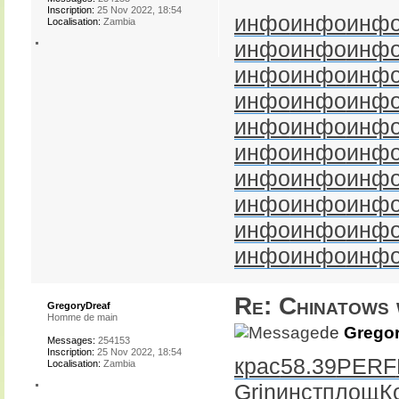
Inscription:
25 Nov 2022, 18:54
инфо
инфо
инф
Localisation:
Zambia
инфо
инфо
инф
инфо
инфо
инф
инфо
инфо
инф
инфо
инфо
инф
инфо
инфо
инф
инфо
инфо
инф
инфо
инфо
инф
инфо
инфо
инф
инфо
инфо
инф
Re: Chinatows 
GregoryDreaf
Homme de main
de
Gregor
Messages:
254153
Inscription:
25 Nov 2022, 18:54
крас
58.39
PERF
Localisation:
Zambia
Grin
инст
площ
К