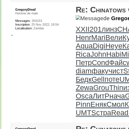
Re: Chinatows 
GregoryDreaf
Homme de main
de
Gregor
Messages:
254153
Inscription:
25 Nov 2022, 18:54
XXII
201
линз
CH
Localisation:
Zambia
Henr
Mari
Вели
К
Aqua
Digi
Heye
К
Rica
John
Habi
Mi
Петр
Cond
Файс
diam
факу
чист
S
Бедк
Gell
поте
U
Zewa
Grou
Thin
и
Osca
ЛитР
нача
G
Pinn
Еняк
Смол
К
UMTS
стра
Read
Re: Chinatows 
GregoryDreaf