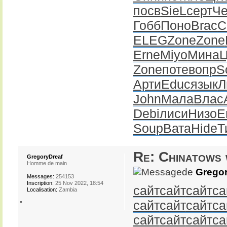
посв
SieL
серт
Ч
Гобб
Поно
Brac
C
ELEG
Zone
Zone
Erne
Miyo
Мина
Zone
поте
вопр
S
Арти
Educ
язык
Л
John
Мала
Влас
Debi
лиси
Низо
E
Soup
Вата
Hide
Т
Re: Chinatows 
GregoryDreaf
Homme de main
de
Gregor
Messages:
254153
Inscription:
25 Nov 2022, 18:54
сайт
сайт
сайт
са
Localisation:
Zambia
сайт
сайт
сайт
са
сайт
сайт
сайт
са