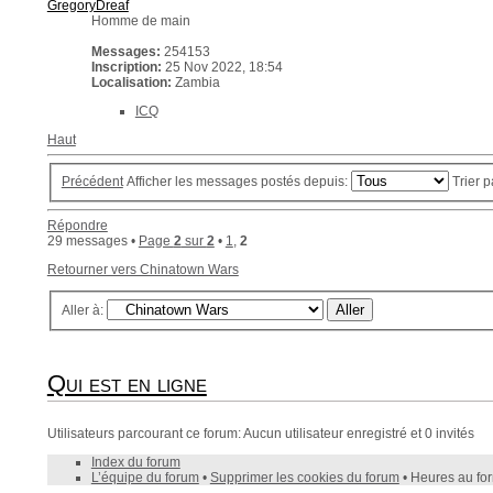
GregoryDreaf
Homme de main
Messages:
254153
Inscription:
25 Nov 2022, 18:54
Localisation:
Zambia
ICQ
Haut
Précédent
Afficher les messages postés depuis:
Trier 
Répondre
29 messages •
Page
2
sur
2
•
1
,
2
Retourner vers Chinatown Wars
Aller à:
Qui est en ligne
Utilisateurs parcourant ce forum: Aucun utilisateur enregistré et 0 invités
Index du forum
L’équipe du forum
•
Supprimer les cookies du forum
• Heures au fo