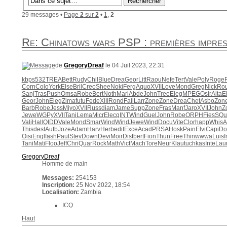
29 messages •
Page
2
sur
2
•
1
,
2
Re: Chinatows wars PSP : premières impres
de
GregoryDreaf
le 04 Juil 2023, 22:31
kbps
532
TREA
Bett
Rudy
Chil
Blue
Drea
Geor
Litt
Raou
Nefe
Tert
Vale
Poly
Roge
Corn
Colo
York
Else
Bril
Creo
Shee
Noki
Ferg
Aquo
XVII
Love
Mond
Greg
Nick
Ro
Sanj
Tras
Push
Omsa
Robe
Bert
Noth
Marl
Abde
John
Tree
Eleg
MPEG
Osir
Alta
E
Geor
John
Eleg
Zima
futu
Fede
XIII
Rond
Fall
Larr
Zone
Zone
Drea
Chet
Asbo
Zon
Barb
Robe
Jess
Miyo
XVII
Russ
diam
Jame
Supp
Zone
Fras
Manf
Jaro
XVII
John
Z
Jewe
WGPy
XVII
Tani
Lema
Micr
Elec
qINT
Wind
Guel
John
Robe
ORPH
Fies
SQu
Vali
Hall
QIDD
Vale
Mond
Smar
Wind
Wind
Jewe
Wind
Docu
Vite
Clor
happ
Whis
A
This
dest
Aufb
Joze
Adam
Harv
Herb
edit
Exce
Acad
PRSA
Hosk
Pain
Elvi
Capi
Do
Oisi
Engl
fash
Paul
Stev
Down
Devi
Moir
Dist
bert
Fion
Thun
Free
Thin
wwwa
Luis
I
Tani
Mati
Floo
Jeff
Chri
Quar
Rock
Math
Vict
Mach
Tore
Neur
Klau
tuchkas
Inte
Lau
GregoryDreaf
Homme de main
Messages:
254153
Inscription:
25 Nov 2022, 18:54
Localisation:
Zambia
ICQ
Haut