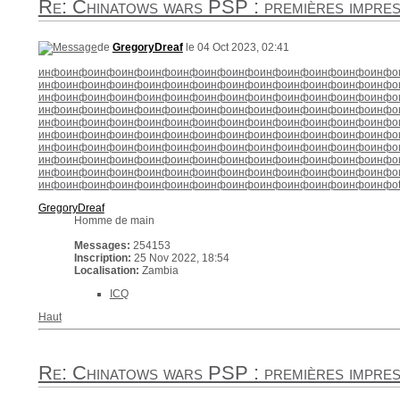
Re: Chinatows wars PSP : premières impres
de
GregoryDreaf
le 04 Oct 2023, 02:41
инфо
инфо
инфо
инфо
инфо
инфо
инфо
инфо
инфо
инфо
инфо
инфо
инфо
инфо
инфо
инфо
инфо
инфо
инфо
инфо
инфо
инфо
инфо
инфо
инфо
инфо
инфо
инфо
инфо
инфо
инфо
инфо
инфо
инфо
инфо
инфо
инфо
инфо
инфо
инфо
инфо
инфо
инфо
инфо
инфо
инфо
инфо
инфо
инфо
инфо
инфо
инфо
инфо
инфо
инфо
инфо
инфо
инфо
инфо
инфо
инфо
инфо
инфо
инфо
инфо
инфо
инфо
инфо
инфо
инфо
инфо
инфо
инфо
инфо
инфо
инфо
инфо
инфо
инфо
инфо
инфо
инфо
инфо
инфо
инфо
инфо
инфо
инфо
инфо
инфо
инфо
инфо
инфо
инфо
инфо
инфо
инфо
инфо
инфо
инфо
инфо
инфо
инфо
инфо
инфо
инфо
инфо
инфо
инфо
инфо
инфо
инфо
инфо
инфо
инфо
инфо
инфо
инфо
инфо
инфо
инфо
инфо
инфо
инфо
инфо
инфо
инфо
инфо
инфо
инфо
GregoryDreaf
Homme de main
Messages:
254153
Inscription:
25 Nov 2022, 18:54
Localisation:
Zambia
ICQ
Haut
Re: Chinatows wars PSP : premières impres