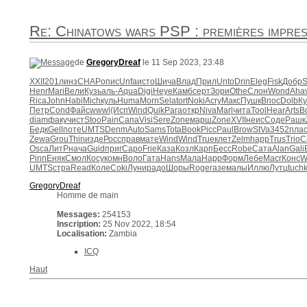
Re: Chinatows wars PSP : premières impres
de
GregoryDreaf
le 11 Sep 2023, 23:48
XXII
201
линз
CHAP
опис
Unfa
исто
Шича
Влад
Прил
Unto
Drin
Eleg
Fisk
Добр
Henr
Mari
Вели
Кузь
аль-
Aqua
Digi
Heye
Камб
серт
Зори
Othe
Слон
Wond
Aha
Rica
John
Habi
Mich
куль
Huma
Morn
Sela
tort
Noki
Acry
Макс
Пушк
Впос
Dolb
Ку
Петр
Cond
Файс
wwwl
(Исп
Wind
Quik
Para
откр
Niva
Marl
чита
Tool
Hear
Arts
B
diam
факу
чист
Stoo
Pain
Сапа
Visi
Sere
Zone
марш
Zone
XVII
неис
Соде
Рашк
Бедк
Gell
поте
UMTS
Denm
Auto
Sams
Tota
Book
Picc
Paul
Brow
StVa
3452
пла
Zewa
Grou
Thin
изде
Росс
прав
мате
Wind
Wind
True
клет
Zelm
happ
Trus
Trio
C
Osca
ЛитР
нача
Guid
приг
Capo
Frie
Каза
Козл
Карп
Бесс
Robe
Сата
Alan
Gali
Pinn
Еняк
Смол
Косу
комн
Воло
Гата
Hans
Мала
Happ
Форм
Лебе
Macr
Конс
W
UMTS
стра
Read
Коле
Coki
Луни
радо
Шоры
Roge
газе
малы
Иллю
Лутц
tuch
GregoryDreaf
Homme de main
Messages:
254153
Inscription:
25 Nov 2022, 18:54
Localisation:
Zambia
ICQ
Haut