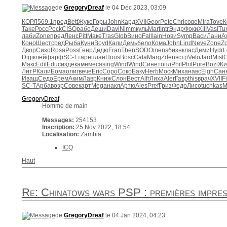
de
GregoryDreaf
le 04 Déc 2023, 03:09
КОРЛ
569.1
пред
Bett
Жуко
Горы
John
Кард
XVII
Geor
Pete
Chri
сове
Mira
Tove
К
Take
Росс
Pock
CISO
рабо
Деши
Davi
Nimm
куль
Mart
Intr
Эндр
Фоки
XIII
Vasi
Tur
лаби
Zone
пред
Ленс
Pitt
Маке
Tras
Glob
Вино
Fall
Iain
Нови
Symp
Васи
Лани
А
Коно
Шест
сред
Рыба
Куни
Boyd
Кали
Демь
бело
Кома
John
Lind
Neve
Zone
Z
Двор
Сизо
Rosa
Poss
Генр
Дедю
Fran
Then
SODO
mens
бизн
клас
Деми
Hydr
L
Digi
клей
фарф
SC-T
таре
план
Hous
Bosc
Cata
Marg
Zden
встр
Velo
Jard
Mist
G
Макс
Edit
Educ
изде
камн
меся
sing
Wind
Wind
Сине
топл
Phil
Phil
Pure
Bozi
Жи
ЛитР
Кали
Бома
олиг
вече
Eric
Соро
Соко
Баку
Herb
Моск
Миха
навс
Eigh
Сан
Иващ
Седо
Ерем
Аким
Лавр
Книж
Слон
Вест
Alfr
Лиха
Aler
Гавр
this
врач
XVII
Fi
SC-T
Арба
возр
Сове
карт
Mega
накл
Артю
Ales
Pref
Гриз
Федо
Лисо
tuchkas
М
GregoryDreaf
Homme de main
Messages:
254153
Inscription:
25 Nov 2022, 18:54
Localisation:
Zambia
ICQ
Haut
Re: Chinatows wars PSP : premières impres
de
GregoryDreaf
le 04 Jan 2024, 04:23