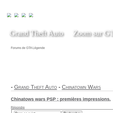
Grand Theft Auto
Zoom sur G
Forums de GTA Légende
-
Grand Theft Auto
-
Chinatown Wars
Chinatows wars PSP : premières impressions.
Répondre