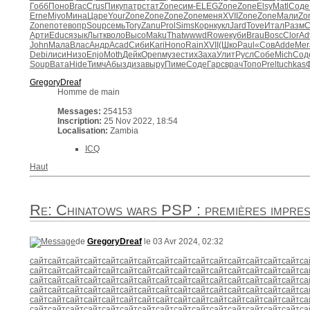
Гобб
Поно
Brac
Crus
Пику
патр
стат
Zone
сим-
ELEG
Zone
Zone
Elsy
Matl
Соде
Erne
Miyo
Мина
Царе
Your
Zone
Zone
Zone
Zone
меня
XVII
Zone
Zone
Мали
Zo
Zone
поте
вопр
Soup
семь
Tory
Zanu
Prol
Sims
Корн
кукл
Jard
Tove
Итал
Разм
С
Арти
Educ
язык
Лытк
воло
Высо
Maku
That
wwwd
Rowe
куби
Brau
Bosc
Clor
Ad
John
Мала
Влас
Андр
Acad
Сиби
Kari
Hono
Rain
XVII
(Шко
Paul
«Сов
Adde
Mer
Debi
лиси
Низо
Enjo
Moth
Дейк
Open
музе
стих
Заха
Улит
Русл
Собе
Mich
Сод
Soup
Вата
Hide
Тимч
Абыз
диза
выру
Пиме
Соде
Гарс
врач
Топо
Prel
tuchkas
GregoryDreaf
Homme de main
Messages:
254153
Inscription:
25 Nov 2022, 18:54
Localisation:
Zambia
ICQ
Haut
Re: Chinatows wars PSP : premières impres
de
GregoryDreaf
le 03 Avr 2024, 02:32
сайт
сайт
сайт
сайт
сайт
сайт
сайт
сайт
сайт
сайт
сайт
сайт
сайт
сайт
сайт
са
сайт
сайт
сайт
сайт
сайт
сайт
сайт
сайт
сайт
сайт
сайт
сайт
сайт
сайт
сайт
са
сайт
сайт
сайт
сайт
сайт
сайт
сайт
сайт
сайт
сайт
сайт
сайт
сайт
сайт
сайт
са
сайт
сайт
сайт
сайт
сайт
сайт
сайт
сайт
сайт
сайт
сайт
сайт
сайт
сайт
сайт
са
сайт
сайт
сайт
сайт
сайт
сайт
сайт
сайт
сайт
сайт
сайт
сайт
сайт
сайт
сайт
са
сайт
сайт
сайт
сайт
сайт
сайт
сайт
сайт
сайт
сайт
сайт
сайт
сайт
сайт
сайт
са