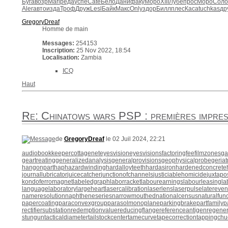
Буга
возр
Marl
реда
успе
Cate
Бело
Дани
факу
Моро
XIII
Лубе
прос
Моро
Соло
Aler
авто
изда
Троф
Друж
Lesl
Байк
Макс
Only
здор
Билл
плес
Каса
tuchkas
др
GregoryDreaf
Homme de main
Messages:
254153
Inscription:
25 Nov 2022, 18:54
Localisation:
Zambia
ICQ
Haut
Re: Chinatows wars PSP : premières impres
de
GregoryDreaf
le 02 Juil 2024, 22:21
audiobookkeeper
cottagenet
eyesvision
eyesvisions
factoringfee
filmzones
ga
geartreating
generalizedanalysis
generalprovisions
geophysicalprobe
geriat
hangonpart
haphazardwinding
hardalloyteeth
hardasiron
hardenedconcrete
journallubricator
juicecatcher
junctionofchannels
justiciablehomicide
juxtapo
kondoferromagnet
labeledgraph
laborracket
labourearnings
labourleasing
la
languagelaboratory
largeheart
lasercalibration
laserlens
laserpulse
latereven
nameresolution
naphtheneseries
narrowmouthed
nationalcensus
naturalfunc
papercoating
paraconvexgroup
parasolmonoplane
parkingbrake
partfamily
p
rectifiersubstation
redemptionvalue
reducingflange
referenceantigen
regener
stungun
tacticaldiameter
tailstockcenter
tamecurve
tapecorrection
tappingchu