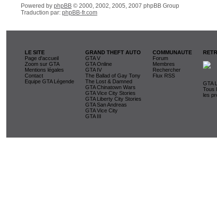
Powered by
phpBB
© 2000, 2002, 2005, 2007 phpBB Group
Traduction par:
phpBB-fr.com
LE SITE
GRAND THEFT AUTO
COMMUNAUTE
RETR
Page d'accueil
GTA V
Forum
Zoom sur GTA
GTA Online
Membres
Mentions légales
GTA IV
Rechercher
Contact
The Ballad of Gay Tony
Flux RSS
Equipe GTA Légende
The Lost & Damned
GTA L
GTA Chinatown Wars
Tous 
GTA Vice City Stories
les pr
GTA Liberty City Stories
GTA San Andreas
GTA Vice City
GTA III