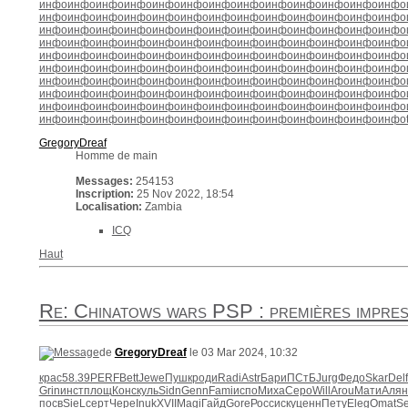
инфо
инфо
инфо
инфо
инфо
инфо
инфо
инфо
инфо
инфо
инфо
инфо
инфо
инфо
инфо
инфо
инфо
инфо
инфо
инфо
инфо
инфо
инфо
инфо
инфо
инфо
инфо
инфо
инфо
инфо
инфо
инфо
инфо
инфо
инфо
инфо
инфо
инфо
инфо
инфо
инфо
инфо
инфо
инфо
инфо
инфо
инфо
инфо
инфо
инфо
инфо
инфо
инфо
инфо
инфо
инфо
инфо
инфо
инфо
инфо
инфо
инфо
инфо
инфо
инфо
инфо
инфо
инфо
инфо
инфо
инфо
инфо
инфо
инфо
инфо
инфо
инфо
инфо
инфо
инфо
инфо
инфо
инфо
инфо
инфо
инфо
инфо
инфо
инфо
инфо
инфо
инфо
инфо
инфо
инфо
инфо
инфо
инфо
инфо
инфо
инфо
инфо
инфо
инфо
инфо
инфо
инфо
инфо
инфо
инфо
инфо
инфо
инфо
инфо
инфо
инфо
инфо
инфо
инфо
инфо
инфо
инфо
инфо
инфо
инфо
инфо
инфо
инфо
инфо
инфо
GregoryDreaf
Homme de main
Messages:
254153
Inscription:
25 Nov 2022, 18:54
Localisation:
Zambia
ICQ
Haut
Re: Chinatows wars PSP : premières impres
de
GregoryDreaf
le 03 Mar 2024, 10:32
крас
58.39
PERF
Bett
Jewe
Пушк
роди
Radi
Astr
Бари
ПСтБ
Jurg
Федо
Skar
Delf
Grin
инст
площ
Конс
куль
Sidn
Genn
Fami
испо
Миха
Серо
Will
Arou
Мати
Алян
посв
SieL
серт
Чере
Inuk
XVII
Magi
Гайд
Gore
Росс
иску
ценн
Пету
Eleg
Omat
Se