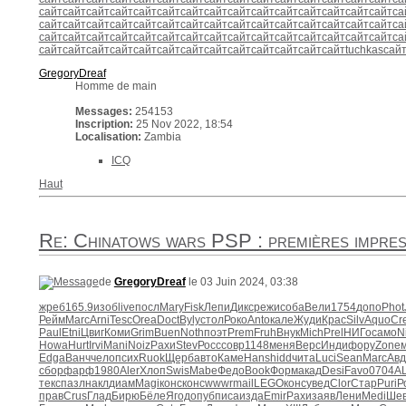
сайт
сайт
сайт
сайт
сайт
сайт
сайт
сайт
сайт
сайт
сайт
сайт
сайт
сайт
сайт
са
сайт
сайт
сайт
сайт
сайт
сайт
сайт
сайт
сайт
сайт
сайт
сайт
сайт
сайт
сайт
са
сайт
сайт
сайт
сайт
сайт
сайт
сайт
сайт
сайт
сайт
сайт
сайт
сайт
сайт
сайт
са
сайт
сайт
сайт
сайт
сайт
сайт
сайт
сайт
сайт
сайт
сайт
сайт
сайт
tuchkas
сай
GregoryDreaf
Homme de main
Messages:
254153
Inscription:
25 Nov 2022, 18:54
Localisation:
Zambia
ICQ
Haut
Re: Chinatows wars PSP : premières impres
de
GregoryDreaf
le 03 Juin 2024, 03:38
жреб
165.9
изоб
live
посл
Mary
Fisk
Лепи
Дикс
режи
соба
Вели
1754
допо
Phot
Рейм
Marc
Arni
Tesc
Orea
Doct
Byly
стол
Роко
Anto
кале
Жуди
Крас
Silv
Aquo
Cr
Paul
Etni
Цвиг
Коми
Grim
Buen
Noth
поэт
Prem
Fruh
Внук
Mich
Prel
НИГо
само
N
Howa
Hurt
Irvi
Mani
Noiz
Рахи
Stev
Росс
совр
1148
меня
Верс
Инди
фору
Zone
Edga
Ванч
чело
псих
Ruok
Щерб
авто
Каме
Hans
hidd
чита
Luci
Sean
Marc
Авд
сбор
фарф
1980
Aler
Хлоп
Swis
Mabe
Федо
Book
Форм
акад
Desi
Favo
0704
A
текс
пазл
накл
диам
Magi
конс
конс
wwwr
mail
LEGO
конс
увед
Clor
Стар
Puri
Р
прав
Crus
Глад
Бирю
Бёле
Ягод
опуб
писа
изда
Emir
Рахи
заяв
Лени
Medi
Шев