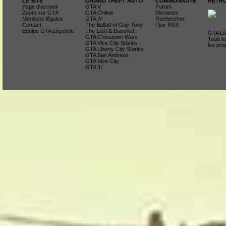
LE SITE
GRAND THEFT AUTO
COMMUNAUTE
RETRO
Page d'accueil
GTA V
Forum
Zoom sur GTA
GTA Online
Membres
Mentions légales
GTA IV
Rechercher
Contact
The Ballad of Gay Tony
Flux RSS
Equipe GTA Légende
The Lost & Damned
GTA Lég
GTA Chinatown Wars
Tous le
GTA Vice City Stories
les pro
GTA Liberty City Stories
GTA San Andreas
GTA Vice City
GTA III