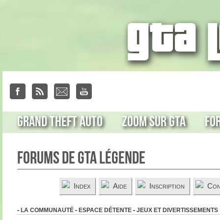
Grand Theft Auto
Zoom sur GTA
Fo
Forums de GTA Légende
Index
Aide
Inscription
Con
-
LA COMMUNAUTÉ
-
ESPACE DÉTENTE
-
JEUX ET DIVERTISSEMENTS