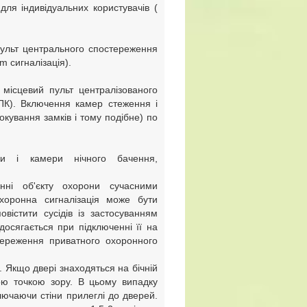
для індивідуальних користувачів (
пульт центрального спостереження
 сигналізація).
 місцевий пульт централізованого
ПК). Включення камер стеження і
кування замків і тому подібне) по
ки і камери нічного бачення,
нні об'єкту охорони сучасними
Охоронна сигналізація може бути
овістити сусідів із застосуванням
досягається при підключенні її на
тереження приватного охоронного
 Якщо двері знаходяться на бічній
ною точкою зору. В цьому випадку
лючаючи стіни прилеглі до дверей.