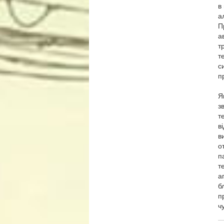
в
а
П
а
т
т
с
п
Я
з
т
в
в
о
п
т
а
б
п
ч