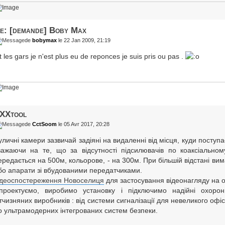
e: [demande] Boby Max
de
bobymax
le 22 Jan 2009, 21:19
it les gars je n'est plus eu de reponces je suis pris ou pas .
XXtool
de
CctSoom
le 05 Avr 2017, 20:28
уличні камери зазвичай задіяні на видаленні від місця, куди поступа
важаючи на те, що за відсутності підсилювачів по коаксіально
ередається на 500м, кольорове, - на 300м. При більшій відстані ви
бо апарати зі вбудованими передатчиками.
ідеоспостереження Новоселиця
для застосування відеонагляду на 
проектуємо, виробимо установку і підключимо надійні охоронн
ітчизняних виробників : від системи сигналізації для невеликого офі
о ультрамодерних інтегрованих систем безпеки.