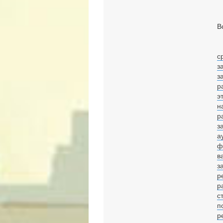
В
с
з
з
р
э
н
р
з
а
ф
в
з
р
р
с
п
р