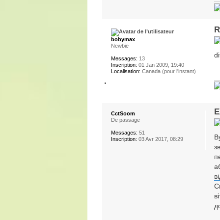
R
bobymax
Newbie
d
Messages:
13
Inscription:
01 Jan 2009, 19:40
Localisation:
Canada (pour l'instant)
E
CctSoom
De passage
Messages:
51
В
Inscription:
03 Avr 2017, 08:29
з
п
а
в
С
в
д