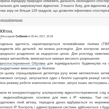
ирина коридору природно обмежить дальність необхідного спостере
еальних для ширококутних відеоочок. З іншого боку, для відеоочка 
очка зору не більше 120 градусів, що дозволяє ефективно спостеріга
идеонаблюдение
XXtool
de
CctSoom
le 05 Avr 2017, 20:29
оздільна здатність характеризується телевізійними пініями (Т
редметів або деталей, які можна розгледіти. Для контролю загал
ереднього розділення за недорогою ціною. Для розгляду невеликих
омера автомобілів, вимагаються камери високого разрешения
ідеоспостереження Обухівка
для індивідуального будівництва на оф
тандартними вимогами до безпеки
ри цьому спрацьовування детектора руху може автоматично активу
ривожної ситуації, запускатися один з безлічі сценаріїв реакції сис
міна режиму роботи компонента системи, запуск інших застосувань аб
акож як конкурентоздатну альтернативу відеоспостереженню слід 
P -видеонаблюдения, основою для яких є IP -камеры. Такі си
одаткових ліній зв'язку, передача даних відбувається по мережев
ротоколі IP. Контроль і адміністрування системи здійснюється з бу