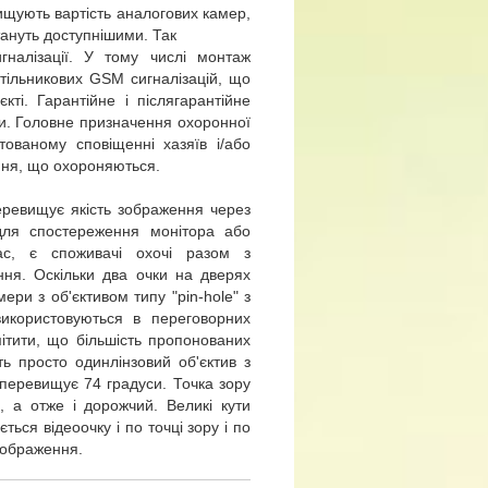
ищують вартість аналогових камер,
тануть доступнішими. Так
гналізації. У тому числі монтаж
тільникових GSM сигналізацій, що
і. Гарантійне і післягарантійне
и. Головне призначення охоронної
тованому сповіщенні хазяїв і/або
ння, що охороняються.
еревищує якість зображення через
для спостереження монітора або
с, є споживачі охочі разом з
ння. Оскільки два очки на дверях
ри з об'єктивом типу "pin-hole" з
икористовуються в переговорних
ітити, що більшість пропонованих
ть просто одинлінзовий об'єктив з
перевищує 74 градуси. Точка зору
, а отже і дорожчий. Великі кути
ся відеоочку і по точці зору і по
 зображення.