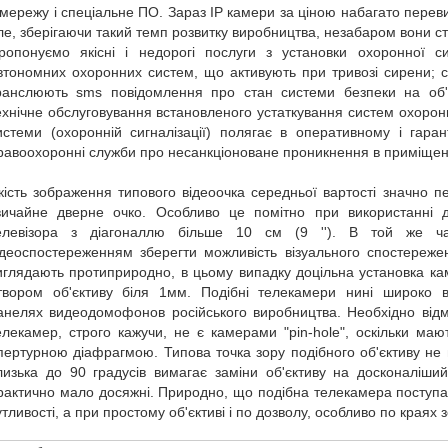
 мережу і спеціальне ПО. Зараз IP камери за ціною набагато перев
ле, зберігаючи такий темп розвитку виробництва, незабаром вони с
ропонуємо якісні і недорогі послуги з установки охоронної си
втономних охоронних систем, що активують при тривозі сирени; с
ранслюють sms повідомлення про стан системи безпеки на об'єкт
ехнічне обслуговування встановленого устаткування систем охорон
истеми (охоронній сигналізації) полягає в оперативному і гаран
равоохоронні служби про несанкціоноване проникнення в приміще
кість зображення типового відеоочка середньої вартості значно п
вичайне дверне очко. Особливо це помітно при використанні 
елевізора з діагоналлю більше 10 см (9 ''). В той же ча
ідеоспостереженням зберегти можливість візуального спостереже
иглядають протиприродно, в цьому випадку доцільна установка каме
твором об'єктиву біля 1мм. Подібні телекамери нині широко в
анелях видеодомофонов російського виробництва. Необхідно відм
елекамер, строго кажучи, не є камерами "pin-hole", оскільки маю
пертурною діафрагмою. Типова точка зору подібного об'єктиву не 
лизька до 90 градусів вимагає заміни об'єктиву на досконаліший
рактично мало досяжні. Природно, що подібна телекамера поступаєть
утливості, а при простому об'єктиві і по дозволу, особливо по краях