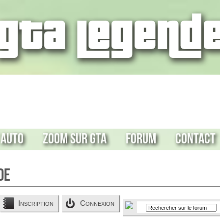
 Auto
Zoom sur GTA
Forum
Contact
de
Inscription
Connexion