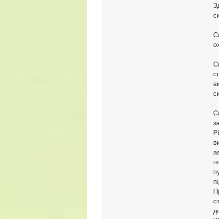
З
с
С
о
С
с
в
с
С
з
Р
в
а
п
п
п
П
с
д