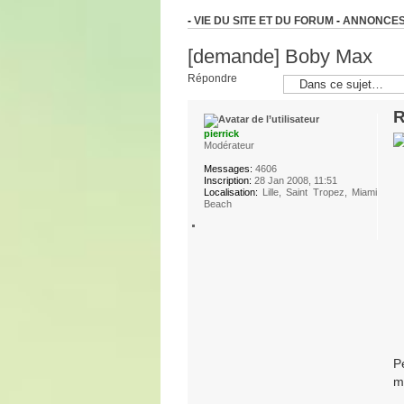
-
VIE DU SITE ET DU FORUM
-
ANNONCES
[demande] Boby Max
Répondre
R
pierrick
Modérateur
Messages:
4606
Inscription:
28 Jan 2008, 11:51
Localisation:
Lille, Saint Tropez, Miami
Beach
P
m