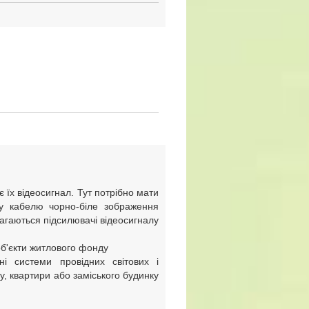
є їх відеосигнал. Тут потрібно мати
му кабелю чорно-біле зображення
магаються підсилювачі відеосигналу
об'єкти житлового фонду
і системи провідних світових і
су, квартири або заміського будинку