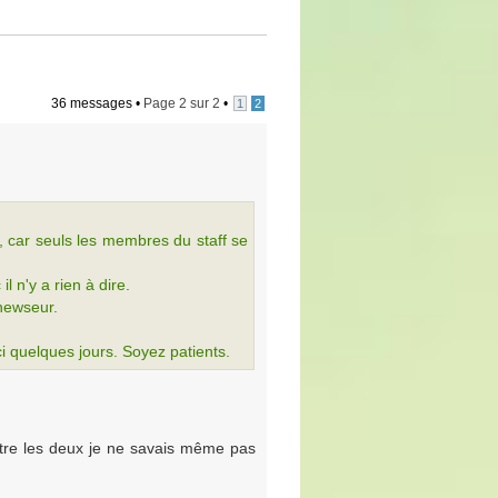
36 messages •
Page
2
sur
2
•
1
2
s, car seuls les membres du staff se
 n'y a rien à dire.
 newseur.
i quelques jours. Soyez patients.
entre les deux je ne savais même pas