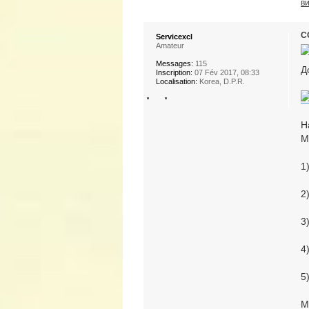
в
с
Servicexcl
Amateur
Messages:
115
Д
Inscription:
07 Fév 2017, 08:33
Localisation:
Korea, D.P.R.
Н
М
1
2
3
4
5
М