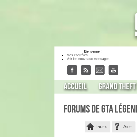
Bienvenue
!
Mes contrôles
Voir les nouveaux messages
Accueil
Grand Theft
Forums de GTA Légen
Index
Aide