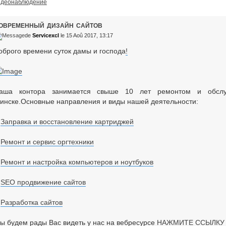
идеонаблюдение
овременный дизайн сайтов
de
Servicexcl
le 15 Aoû 2017, 13:17
оброго времени суток дамы и господа
!
аша контора занимается свыше 10 лет ремонтом и обслуж
инске.Основные направления и виды нашей деятельности:
)
Заправка и восстановление картриджей
)
Ремонт и сервис оргтехники
)
Ремонт и настройка компьютеров и ноутбуков
)
SEO продвижение сайтов
)
Разработка сайтов
ы будем рады Вас видеть у нас на вебресурсе
НАЖМИТЕ ССЫЛКУ