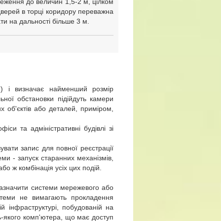
ження до величин 1,5-2 м, цілком
дверей в торці коридору переважна
ти на дальності більше 3 м.
ВЛ) і визначає найменший розмір
ьної обстановки підійдуть камери
 об'єктів або деталей, приміром,
іси та адміністративні будівлі зі
вати запис для повної реєстрації
теми - запуск старанних механізмів,
о ж комбінація усіх цих подій.
зазначити системи мережевого або
стеми не вимагають прокладення
ій інфраструктурі, побудованій на
дь-якого комп'ютера, що має доступ