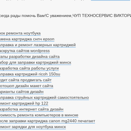
сегда рады помочь Вам!С уважением,ЧУП ТЕХНОСЕРВИС ВИКТОР
рок ремонта ноутбука
амена картриджа снпч epson
аправка и ремонт лазерных картриджей
аскрутка сайтов wordpress
тапы разработки дизайна сайта
абор для заправки картриджей минск
азработка сайта работы услуги
аправка картриджей ricoh 150su
удит сайта продвигать сайт
отошоп дизайн макет сайта
арианты сайтов дизайн
аправка струйных картриджей самостоятельно
емонт картриджей hp 122
азработка интернет сайта дизайн
тоимость ремонта компьютеров в минске
осле заправки картриджа canon mg2440 печатает
емонт зарядки для ноутбука минск