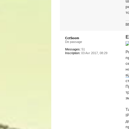
Ш
р
т
в
E
CctSoom
De passage
Messages:
51
Р
Inscription:
03 Avr 2017, 08:29
п
с
н
в
с
П
т
з
Т
I
д
п