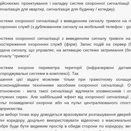
дійснюємо проектування і наладку систем охоронної сигналізації 
игналізація для квартир, сигналізація для будинку / котеджу).
истеми охоронної сигналізації з виведенням сигналу тривоги на 
хоронних служб (з дублюванням сигналу на мобільний телефон - gsm
истема охоронної сигналізації з виведенням сигналу тривоги на
постереження охоронних служб (фірм). Запис подій на сервер (
идача сигналу, що управляє, на активацію системи затримання (бло
игналу "тривога".
истеми охорони периметра території (інфрачервоні датчи
агороджувальні системи в комплексі). Так
ішення цієї задачі можливе тільки при грамотному оснаще
исоконадійними технічними засобами охоронної сигналізації. 
втономною - мета такої сигналізації відлякати зловмисників і оп
отужних сирен. Але найбільший ефект від охоронної сигналізації 
ульт позавідомчої охорони або на пульт централізованого спос
ідприємства.
ри виборі точки зору доводиться враховувати розташування дверей.
тіні коридору, доцільно використовувати відеоочко з максималь
обре буде бути видимим простір в обидві сторони по коридору, вк