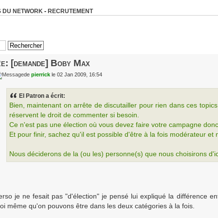
 DU NETWORK
-
RECRUTEMENT
e: [demande] Boby Max
de
pierrick
le 02 Jan 2009, 16:54
El Patron a écrit:
Bien, maintenant on arrête de discutailler pour rien dans ces topic
réservent le droit de commenter si besoin.
Ce n'est pas une élection où vous devez faire votre campagne donc il
Et pour finir, sachez qu'il est possible d'être à la fois modérateur et
Nous déciderons de la (ou les) personne(s) que nous choisirons d'ic
erso je ne fesait pas "d'élection" je pensé lui expliqué la différence 
oi même qu'on pouvons être dans les deux catégories à la fois.