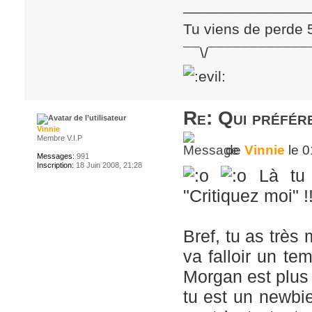
_______________
Tu viens de perde 
¯¯\/¯¯¯¯¯¯¯¯¯¯¯¯
Re: Qui préfére
Vinnie
Membre V.I.P
de
Vinnie
le 0
Messages:
991
Inscription:
18 Juin 2008, 21:28
Là tu e
"Critiquez moi" !!
Bref, tu as très 
va falloir un t
Morgan est plus v
tu est un newbie