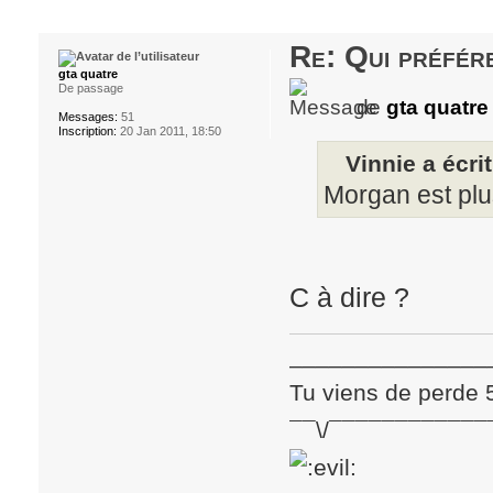
Re: Qui préfére
gta quatre
De passage
de
gta quatre
Messages:
51
Inscription:
20 Jan 2011, 18:50
Vinnie a écrit
Morgan est plus
C à dire ?
_______________
Tu viens de perde 
¯¯\/¯¯¯¯¯¯¯¯¯¯¯¯