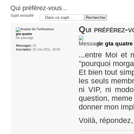
Qui préférez-vous...
Sujet verouillé
Qui préférez-vo
gta quatre
De passage
de
gta quatre
Messages:
51
Inscription:
20 Jan 2011, 18:50
...entre Moi e
"pourquoi morga
Et bien tout si
les seuls membr
ni VIP, ni modo
question, meme s
donner mon impli
Voilà, répondez,