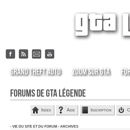
Grand Theft Auto
Zoom sur GTA
Fo
Forums de GTA Légende
Index
Aide
Inscription
C
-
VIE DU SITE ET DU FORUM
-
ARCHIVES