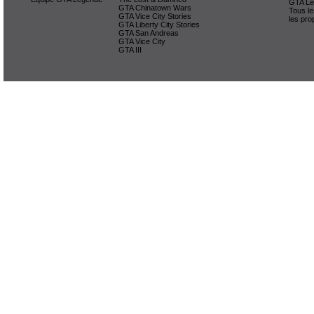
GTA Lég
GTA Chinatown Wars
Tous le
GTA Vice City Stories
les pro
GTA Liberty City Stories
GTA San Andreas
GTA Vice City
GTA III