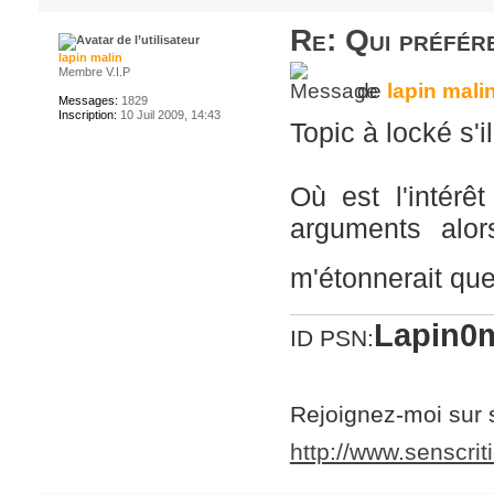
Re: Qui préfére
lapin malin
Membre V.I.P
de
lapin mali
Messages:
1829
Inscription:
10 Juil 2009, 14:43
Topic à locké s'i
Où est l'intérê
arguments alor
m'étonnerait que
Lapin0m
ID PSN:
Rejoignez-moi sur 
http://www.senscrit