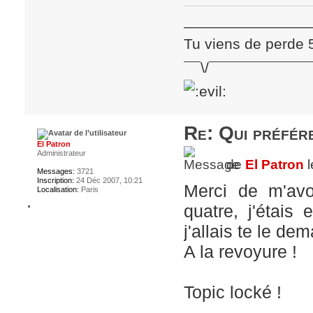
_______________
Tu viens de perde 
¯¯\/¯¯¯¯¯¯¯¯¯¯¯¯
Re: Qui préfére
El Patron
Administrateur
de
El Patron
l
Messages:
3721
Inscription:
24 Déc 2007, 10:21
Merci de m'avo
Localisation:
Paris
quatre, j'étai
j'allais te le de
A la revoyure !
Topic locké !