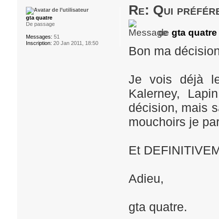
Re: Qui préfére
gta quatre
De passage
de
gta quatre
Messages:
51
Inscription:
20 Jan 2011, 18:50
Bon ma décision
Je vois déjà le
Kalerney, Lapi
décision, mais s
mouchoirs je par
Et DEFINITIVEME
Adieu,
gta quatre.