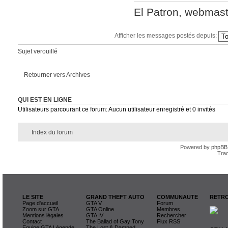
El Patron, webmas
Afficher les messages postés depuis:
Sujet verouillé
Retourner vers Archives
QUI EST EN LIGNE
Utilisateurs parcourant ce forum: Aucun utilisateur enregistré et 0 invités
Index du forum
Powered by
phpBB
Trad
LE SITE
GRAND THEFT AUTO
COMMUNAUTE
RETRO
Page d'accueil
GTA V
Forum
Zoom sur GTA
GTA Online
Membres
Mentions légales
GTA IV
Rechercher
Contact
The Ballad of Gay Tony
Flux RSS
Equipe GTA Légende
The Lost & Damned