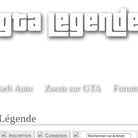
eft Auto
Zoom sur GTA
Forum
Légende
Inscription
Connexion