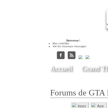
Bienvenue
!
Mes contrôles
Voir les nouveaux messages
Accueil
Grand Th
Forums de GTA 
Index
Aide