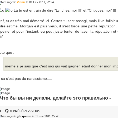
de
Vinnie
le 01 Fév 2011, 22:24
Là tu est entrain de dire "Lynchez moi !!!" et "Critiquez moi" !!!
ref, tu as très mal démarré ici. Certes tu t'est assagi, mais il va fallo
otre estime. Morgan est plus vieux, il s'est forgé une petite réputation
 peine, et pour l'instant, eu peut juste tenter de laver ta réputation et
té.
ote que :
meme si je sais que c'est moi qui vait gagner, étant donner mon imp
 ca c'est pas du narcissisme.....
 Что бы вы ни делали, делайте это правильно -
e: Qui préférez-vous...
de
gta quatre
le 01 Fév 2011, 22:40