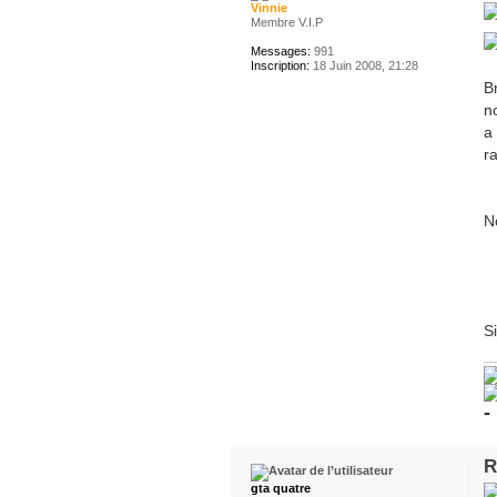
Vinnie
Membre V.I.P
Messages:
991
Inscription:
18 Juin 2008, 21:28
B
n
a
ra
N
Si
-
R
gta quatre