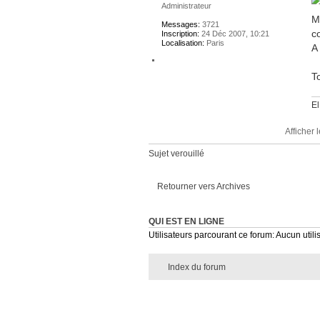
Administrateur
M
Messages:
3721
c
Inscription:
24 Déc 2007, 10:21
Localisation:
Paris
A
To
El
Afficher
Sujet verouillé
Retourner vers Archives
QUI EST EN LIGNE
Utilisateurs parcourant ce forum: Aucun utilis
Index du forum