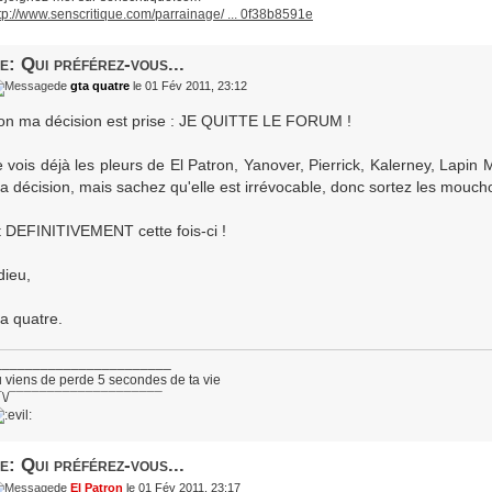
tp://www.senscritique.com/parrainage/ ... 0f38b8591e
e: Qui préférez-vous...
de
gta quatre
le 01 Fév 2011, 23:12
on ma décision est prise : JE QUITTE LE FORUM !
e vois déjà les pleurs de El Patron, Yanover, Pierrick, Kalerney, Lapin
a décision, mais sachez qu'elle est irrévocable, donc sortez les mouchoi
t DEFINITIVEMENT cette fois-ci !
dieu,
ta quatre.
_______________________
 viens de perde 5 secondes de ta vie
¯\/¯¯¯¯¯¯¯¯¯¯¯¯¯¯¯¯¯¯¯¯
e: Qui préférez-vous...
de
El Patron
le 01 Fév 2011, 23:17