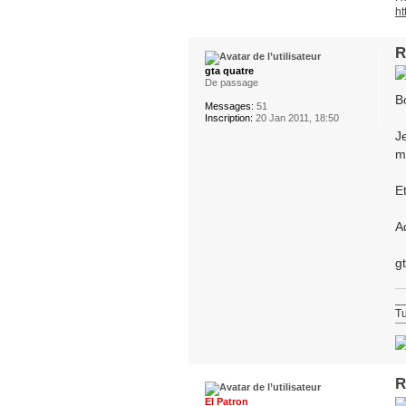
ht
R
gta quatre
De passage
B
Messages:
51
Inscription:
20 Jan 2011, 18:50
J
m
E
A
g
_
Tu
¯
R
El Patron