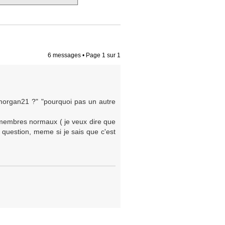
6 messages • Page
1
sur
1
organ21 ?" "pourquoi pas un autre
membres normaux ( je veux dire que
 question, meme si je sais que c'est