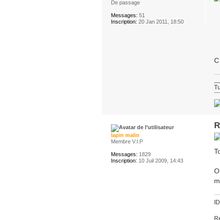
De passage
Messages:
51
Inscription:
20 Jan 2011, 18:50
C
_
Tu
¯
R
lapin malin
Membre V.I.P
To
Messages:
1829
Inscription:
10 Juil 2009, 14:43
O
m
I
Re