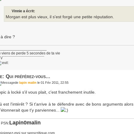
Vinnie a écrit:
Morgan est plus vieux, il s'est forgé une petite réputation.
 à dire ?
_______________________
 viens de perde 5 secondes de ta vie
¯\/¯¯¯¯¯¯¯¯¯¯¯¯¯¯¯¯¯¯¯¯
e: Qui préférez-vous...
de
lapin malin
le 01 Fév 2011, 22:55
pic à locké s'il vous plait, c'est franchement inutile.
ù est l'intérêt ? Si t'arrive à te défendre avec de bons arguments alors 
'étonnerait que t'y parviennes...
Lapin0malin
D PSN:
joignez-moi sur senscritique.com