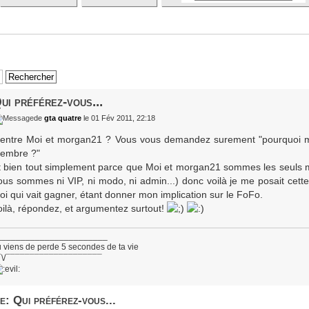
ui préférez-vous...
de
gta quatre
le 01 Fév 2011, 22:18
..entre Moi et morgan21 ? Vous vous demandez surement "pourquoi m
embre ?"
t bien tout simplement parce que Moi et morgan21 sommes les seuls 
ous sommes ni VIP, ni modo, ni admin...) donc voilà je me posait cette
oi qui vait gagner, étant donner mon implication sur le FoFo.
oilà, répondez, et argumentez surtout!
_______________________
 viens de perde 5 secondes de ta vie
¯\/¯¯¯¯¯¯¯¯¯¯¯¯¯¯¯¯¯¯¯¯
e: Qui préférez-vous...