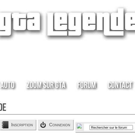
 Auto
Zoom sur GTA
Forum
Contact
de
Inscription
Connexion