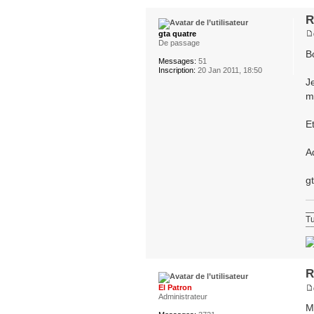
R
gta quatre
De passage
B
Messages:
51
Inscription:
20 Jan 2011, 18:50
J
m
E
A
g
_
Tu
¯
R
El Patron
Administrateur
M