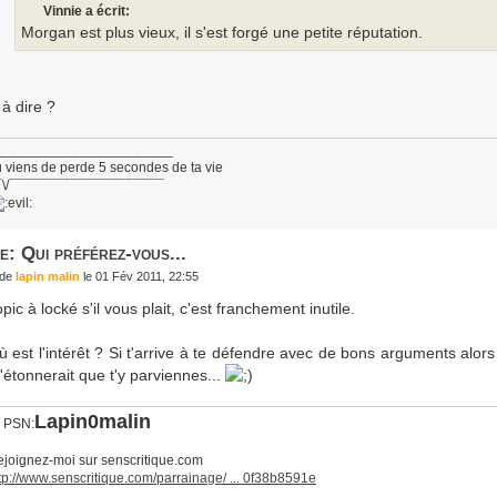
Vinnie a écrit:
Morgan est plus vieux, il s'est forgé une petite réputation.
 à dire ?
_______________________
 viens de perde 5 secondes de ta vie
¯\/¯¯¯¯¯¯¯¯¯¯¯¯¯¯¯¯¯¯¯¯
e: Qui préférez-vous...
de
lapin malin
le 01 Fév 2011, 22:55
pic à locké s'il vous plait, c'est franchement inutile.
ù est l'intérêt ? Si t'arrive à te défendre avec de bons arguments alors 
'étonnerait que t'y parviennes...
Lapin0malin
D PSN:
joignez-moi sur senscritique.com
tp://www.senscritique.com/parrainage/ ... 0f38b8591e