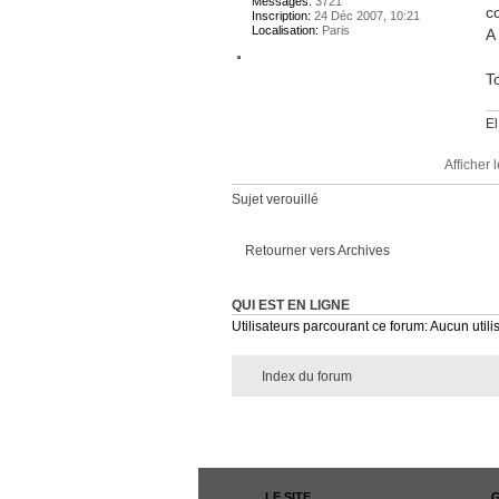
Messages:
3721
c
Inscription:
24 Déc 2007, 10:21
Localisation:
Paris
A
To
El
Afficher
Sujet verouillé
Retourner vers Archives
QUI EST EN LIGNE
Utilisateurs parcourant ce forum: Aucun utilis
Index du forum
LE SITE