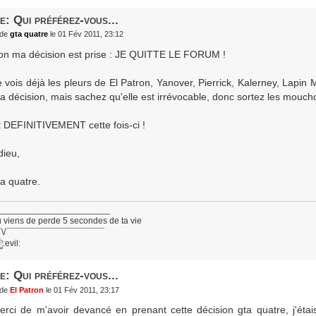
e: Qui préférez-vous...
de
gta quatre
le 01 Fév 2011, 23:12
on ma décision est prise : JE QUITTE LE FORUM !
e vois déjà les pleurs de El Patron, Yanover, Pierrick, Kalerney, Lapin
a décision, mais sachez qu'elle est irrévocable, donc sortez les mouchoi
t DEFINITIVEMENT cette fois-ci !
dieu,
ta quatre.
_______________________
 viens de perde 5 secondes de ta vie
¯\/¯¯¯¯¯¯¯¯¯¯¯¯¯¯¯¯¯¯¯¯
e: Qui préférez-vous...
de
El Patron
le 01 Fév 2011, 23:17
erci de m'avoir devancé en prenant cette décision gta quatre, j'ét