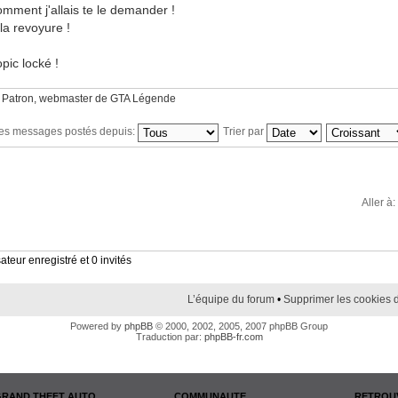
omment j'allais te le demander !
 la revoyure !
pic locké !
 Patron, webmaster de GTA Légende
 les messages postés depuis:
Trier par
Aller à:
ateur enregistré et 0 invités
L’équipe du forum
•
Supprimer les cookies 
Powered by
phpBB
© 2000, 2002, 2005, 2007 phpBB Group
Traduction par:
phpBB-fr.com
GRAND THEFT AUTO
COMMUNAUTE
RETROUV