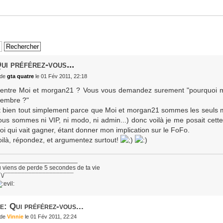
ui préférez-vous...
de
gta quatre
le 01 Fév 2011, 22:18
..entre Moi et morgan21 ? Vous vous demandez surement "pourquoi m
embre ?"
t bien tout simplement parce que Moi et morgan21 sommes les seuls 
ous sommes ni VIP, ni modo, ni admin...) donc voilà je me posait cette
oi qui vait gagner, étant donner mon implication sur le FoFo.
oilà, répondez, et argumentez surtout!
_______________________
 viens de perde 5 secondes de ta vie
¯\/¯¯¯¯¯¯¯¯¯¯¯¯¯¯¯¯¯¯¯¯
e: Qui préférez-vous...
de
Vinnie
le 01 Fév 2011, 22:24