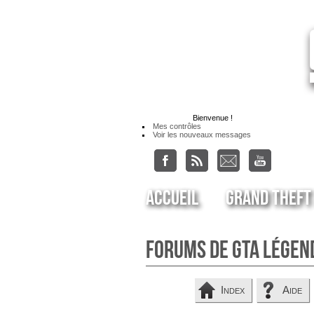
Bienvenue
!
Mes contrôles
Voir les nouveaux messages
Accueil
Grand Theft
Forums de GTA Légen
Index
Aide