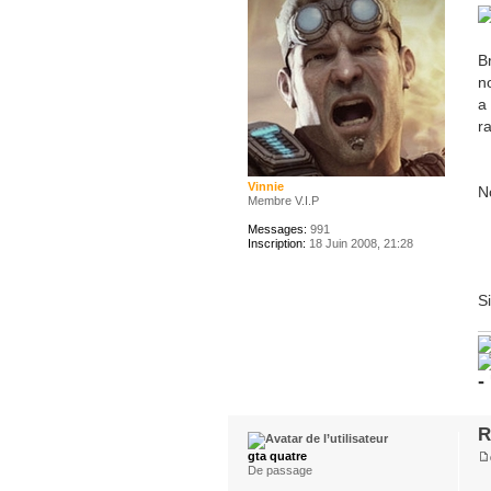
B
n
a
ra
Vinnie
N
Membre V.I.P
Messages:
991
Inscription:
18 Juin 2008, 21:28
Si
-
R
gta quatre
De passage