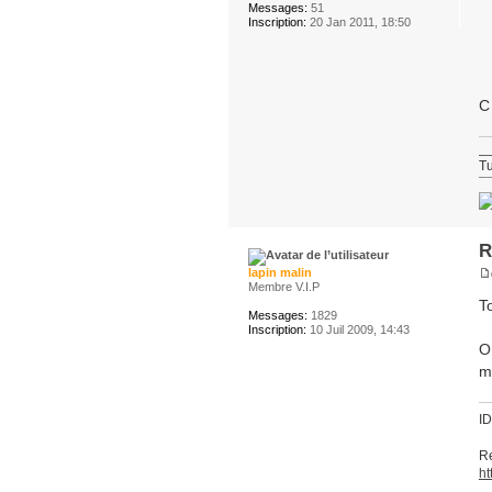
Messages:
51
Inscription:
20 Jan 2011, 18:50
C
_
Tu
¯
R
lapin malin
Membre V.I.P
To
Messages:
1829
Inscription:
10 Juil 2009, 14:43
O
m
I
Re
ht