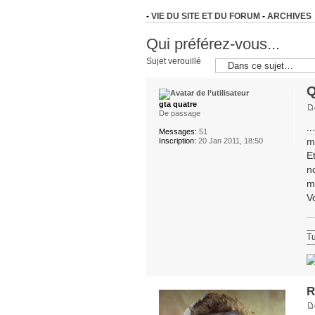
-
VIE DU SITE ET DU FORUM
-
ARCHIVES
Qui préférez-vous...
Sujet verouillé
Q
gta quatre
De passage
.
Messages:
51
m
Inscription:
20 Jan 2011, 18:50
E
n
m
V
_
Tu
¯
R