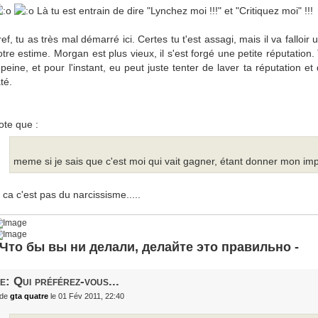
Là tu est entrain de dire "Lynchez moi !!!" et "Critiquez moi" !!!
ref, tu as très mal démarré ici. Certes tu t'est assagi, mais il va fallo
otre estime. Morgan est plus vieux, il s'est forgé une petite réputation
 peine, et pour l'instant, eu peut juste tenter de laver ta réputation et
té.
ote que :
meme si je sais que c'est moi qui vait gagner, étant donner mon imp
 ca c'est pas du narcissisme.....
 Что бы вы ни делали, делайте это правильно -
e: Qui préférez-vous...
de
gta quatre
le 01 Fév 2011, 22:40