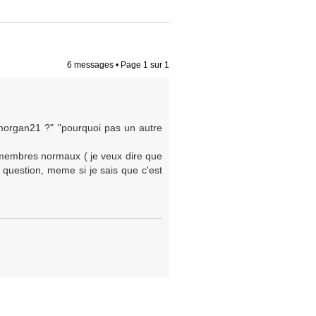
6 messages • Page
1
sur
1
organ21 ?" "pourquoi pas un autre
membres normaux ( je veux dire que
 question, meme si je sais que c'est