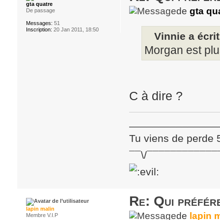
gta quatre
de
gta qu
De passage
Messages:
51
Inscription:
20 Jan 2011, 18:50
Vinnie a écrit
Morgan est plus
C à dire ?
_______________
Tu viens de perde 
¯¯\/¯¯¯¯¯¯¯¯¯¯¯¯
Re: Qui préfére
lapin malin
de
lapin 
Membre V.I.P