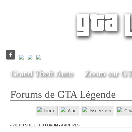
Grand Theft Auto
Zoom sur G
Forums de GTA Légende
Index
Aide
Inscription
Con
-
VIE DU SITE ET DU FORUM
-
ARCHIVES