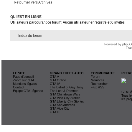
Retourner vers Archives
QUI EST EN LIGNE
Utilisateurs parcourant ce forum: Aucun utilisateur enregistré et 0 invités
Index du forum
Powered by
phpBB
Trad
LE SITE
GRAND THEFT AUTO
COMMUNAUTE
RETRO
Page d'accueil
GTA V
Forum
Zoom sur GTA
GTA Online
Membres
Mentions légales
GTA IV
Rechercher
Contact
The Ballad of Gay Tony
Flux RSS
Equipe GTA Légende
The Lost & Damned
GTA Lég
GTA Chinatown Wars
Tous le
GTA Vice City Stories
les pro
GTA Liberty City Stories
GTA San Andreas
GTA Vice City
GTA III