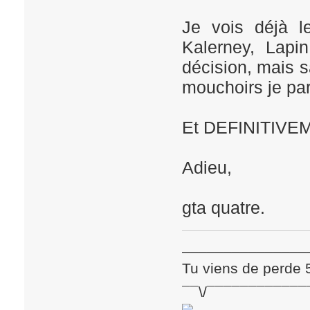
Je vois déjà le
Kalerney, Lapi
décision, mais s
mouchoirs je par
Et DEFINITIVEME
Adieu,
gta quatre.
_______________
Tu viens de perde 
¯¯\/¯¯¯¯¯¯¯¯¯¯¯¯