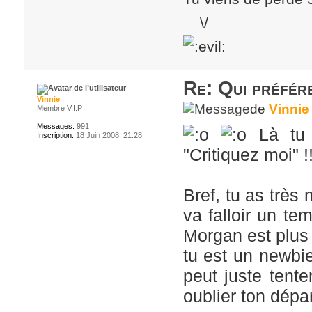
¯¯\/¯¯¯¯¯¯¯¯¯¯¯¯
Re: Qui préfére
Vinnie
de
Vinnie
Membre V.I.P
Messages:
991
Là tu e
Inscription:
18 Juin 2008, 21:28
"Critiquez moi" !!
Bref, tu as très 
va falloir un t
Morgan est plus v
tu est un newbie
peut juste tente
oublier ton dépar