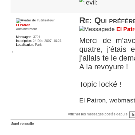
Re: Qui préfére
El Patron
de
El Pat
Administrateur
Messages:
3721
Merci de m'avo
Inscription:
24 Déc 2007, 10:21
Localisation:
Paris
quatre, j'étai
j'allais te le de
A la revoyure !
Topic locké !
El Patron, webmas
Afficher les messages postés depuis:
Sujet verouillé