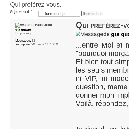
Qui préférez-vous...
Sujet verouillé
Qui préférez-vo
gta quatre
de
gta qu
De passage
Messages:
51
...entre Moi e
Inscription:
20 Jan 2011, 18:50
"pourquoi morga
Et bien tout si
les seuls membr
ni VIP, ni modo
question, meme s
donner mon impli
Voilà, répondez,
_______________
Tu viens de perde 