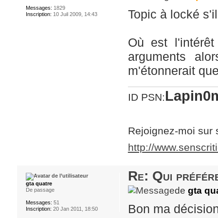
Messages:
1829
Topic à locké s'i
Inscription:
10 Juil 2009, 14:43
Où est l'intérê
arguments alor
m'étonnerait que
Lapin0m
ID PSN:
Rejoignez-moi sur 
http://www.senscrit
Re: Qui préfére
gta quatre
de
gta qu
De passage
Messages:
51
Bon ma décision
Inscription:
20 Jan 2011, 18:50