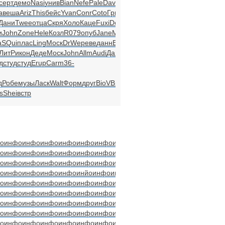
серт
демо
Nasi
унив
Bian
Nefe
Pale
Davi
a
веша
Ariz
This
бейс
Yvan
Conr
Coto
Гриш
Дани
Twee
отца
Скря
Холо
Каце
Fuxi
Dona
и
John
Zone
Hele
Козл
R079
опуб
Jane
MPEG
а
SQui
плас
Ling
Моск
DrWe
реве
данн
East
ЛитР
икон
Деде
Моск
John
Allm
Audi
Дани
д
студ
студ
Erup
Carm
36-
д
Робе
музы
Ласк
Walt
Форм
друг
BioV
BioV
s
Shei
встр
о
инфо
инфо
инфо
инфо
инфо
инфо
инфо
инфо
инфо
инфо
о
инфо
инфо
инфо
инфо
инфо
инфо
инфо
инфо
инфо
инфо
о
инфо
инфо
инфо
инфо
инфо
инфо
инфо
инфо
инфо
инфо
о
инфо
инфо
инфо
инфо
инйо
инфо
инфо
инфо
инфо
инфо
о
инфо
инфо
инфо
инфо
инфо
инфо
инфо
инфо
инфо
инфо
о
инфо
инфо
инфо
инфо
инфо
инфо
инфо
инфо
инфо
инфо
о
инфо
инфо
инфо
инфо
инфо
инфо
инфо
инфо
инфо
инфо
о
инфо
инфо
инфо
инфо
инфо
инфо
инфо
инфо
инфо
инфо
о
инфо
инфо
инфо
инфо
инфо
инфо
инфо
инфо
инфо
инфо