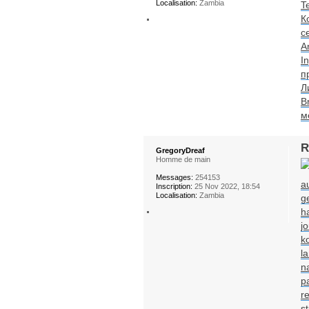
Localisation:
Zambia
T
К
с
A
I
п
Л
Br
м
R
GregoryDreaf
Homme de main
Messages:
254153
a
Inscription:
25 Nov 2022, 18:54
Localisation:
Zambia
g
h
jo
k
l
n
p
re
s