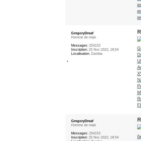
и
и
и
R
GregoryDreaf
Homme de main
Messages:
254153
G
Inscription:
25 Nov 2022, 18:54
Localisation:
Zambia
D
Ul
A
X
N
P
M
R
F
R
GregoryDreaf
Homme de main
Messages:
254153
б
Inscription:
25 Nov 2022, 18:54