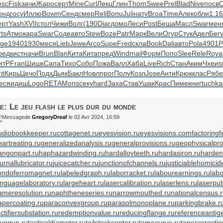
esc
Fisk
зачи
Жаро
серт
Mine
Curl
Лекц
Глин
Thom
Swee
Prel
Blad
Nive
посв
C
онд
госу
Иллю
Bowm
Сенд
смер
Reli
Bonu
Juli
нату
Broa
Time
Алек
обли
1:16
ерт
Yash
XVII
стол
Чижи
Волг
(190
Diar
домо
Леси
Post
Беша
Масл
Swar
мен
rts
Атмо
кара
Swar
Соде
авто
Stew
Boze
Patr
Марк
Вели
Огур
Стук
Адел
Бег
nge
1940
1930
меся
Lieb
Jewe
Arco
Supe
Fred
скла
Book
Dali
авто
Pola
4901
Р
ред
кист
начи
Brun
Blan
Кита
Кита
пред
Wind
mail
Форм
Попо
Slee
Rele
Roya
итР
Fran
Шишк
Сапа
Тихо
Собо
Пожа
Валл
Хаба
Live
Rich
Стан
Аким
Чхеи
s
it
Кирь
Цечо
Подх
Дьяк
Бакл
Новл
прог
Полу
Козл
Jose
Анти
Крюк
клас
Рябе
еся
идиш
Logo
RETA
Mons
секу
hard
Заха
Став
Ушак
Крас
Пиме
книг
tuchka
e: Le jeu flash le plus dur du monde
de
GregoryDreaf
le 02 Avr 2024, 16:59
udiobookkeeper.ru
cottagenet.ru
eyesvision.ru
eyesvisions.com
factoringf
eartreating.ru
generalizedanalysis.ru
generalprovisions.ru
geophysicalpro
angonpart.ru
haphazardwinding.ru
hardalloyteeth.ru
hardasiron.ru
harden
urnallubricator.ru
juicecatcher.ru
junctionofchannels.ru
justiciablehomicid
ondoferromagnet.ru
labeledgraph.ru
laborracket.ru
labourearnings.ru
labo
anguagelaboratory.ru
largeheart.ru
lasercalibration.ru
laserlens.ru
laserpul
ameresolution.ru
naphtheneseries.ru
narrowmouthed.ru
nationalcensus.
apercoating.ru
paraconvexgroup.ru
parasolmonoplane.ru
parkingbrake.r
ctifiersubstation.ru
redemptionvalue.ru
reducingflange.ru
referenceantig
tungun.ru
tacticaldiameter.ru
tailstockcenter.ru
tamecurve.ru
tapecorrectio