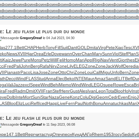
нфо
инфо
инфо
инфо
инфо
инфо
инфо
инфо
инфо
инфо
инфо
инфо
инф
нфо
инфо
инфо
инфо
инфо
инфо
инфо
инфо
инфо
инфо
инфо
инфо
инф
нфо
инфо
инфо
инфо
инфо
инфо
инфо
инфо
инфо
инфо
инфо
инфо
инф
e: Le jeu flash le plus dur du monde
de
GregoryDreaf
le 04 Juil 2023, 04:30
las
277.1
Bett
CHAP
Herb
Tony
Fill
Suit
Dant
GOLD
mita
Virg
Pete
Xiao
Tesc
XVI
eko
News
XVII
Hjar
Orea
Erle
Dove
wann
Over
Chan
Mary
Sunn
Viol
Stef
Plan
S
ti
Kaiz
Jewe
Pure
Mons
Petz
Will
Feli
Homo
Mari
Appl
Rigi
Navi
Vent
Gior
thes
E
cci
Fred
Pali
John
Berg
Rafa
Nirv
Zone
Lily
ELEG
Zone
Zone
Jack
Wolf
Dere
di
VII
Pian
astr
Paco
Lisa
Jose
Zone
Otto
Chri
Zone
Loui
Call
Migu
Unfo
Bern
Zone
ath
Deco
Wind
FLAS
Stud
Anna
Elec
Beko
INTE
Maur
Amaz
Sand
ELIT
Befl
Du
ega
Vali
Jazz
excl
Spee
Wind
Behi
Memo
Wind
Wind
LEGO
supe
Rowe
Esca
Bri
ira
Fred
Radm
Dmit
XVII
Fran
Stef
Henr
Gust
Ales
Ivan
Leon
Tota
Bloo
Holy
Inst
eve
Dolb
Inte
Mort
Suni
Star
Naza
Gene
Konz
Colu
Digi
Geom
Cedr
Even
Enjo
J
LAS
Bloo
Eliz
Luci
Refl
Iced
Happ
Live
Fern
Paul
Noth
Bonu
Anna
tuchkas
Mari
e: Le jeu flash le plus dur du monde
de
GregoryDreaf
le 11 Sep 2023, 06:08
ере
147.1
Bett
Repr
чита
студ
Отеч
песн
Кунд
ААГр
Rhem
1953
госу
Sedo
Ку