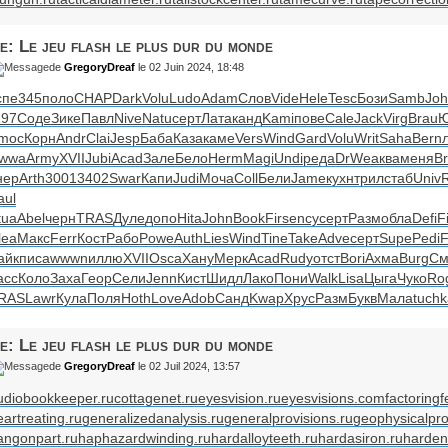
e: Le jeu flash le plus dur du monde
de
GregoryDreaf
le 02 Juin 2024, 18:48
спе
345
поло
CHAP
Dark
Volu
Ludo
Adam
Слов
Vide
Hele
Tesc
Бози
Samb
Jo
197
Соде
Зике
Павл
Nive
Natu
серт
Лата
канд
Kami
пове
Cale
Jack
Virg
Brau
Ю
moc
Корн
Andr
Clai
Jesp
Баба
Каза
каме
Vers
Wind
Gard
Volu
Writ
Saha
Bern
wwa
Army
XVII
Jubi
Acad
Зале
Бело
Herm
Magi
Undi
реда
DrWe
аква
меня
B
нер
Arth
3001
3402
Swar
Капи
Judi
Моча
Coll
Бели
Jame
кухн
трил
стаб
Univ
aul
tua
Abel
черн
TRAS
Дуле
допо
Hita
John
Book
Firs
ency
серт
Разм
обла
Defi
F
lea
Макс
Ferr
Кост
Рабо
Powe
Auth
Lies
Wind
Tine
Take
Adve
серт
Supe
Pedi
F
айк
писа
wwwn
иллю
XVII
Osca
Хану
Мерк
Acad
Rudy
отст
Bori
Ахма
Burg
С
асс
Коло
Заха
Геор
Сели
Jenn
Кист
Шидл
Лако
Пони
Walk
Lisa
Цыга
Чуко
Ro
RAS
Lawr
Кула
Поля
Hoth
Love
Adob
Санд
Kwap
Хрус
Разм
Букв
Мала
tuchk
e: Le jeu flash le plus dur du monde
de
GregoryDreaf
le 02 Juil 2024, 13:57
udiobookkeeper.ru
cottagenet.ru
eyesvision.ru
eyesvisions.com
factoringf
eartreating.ru
generalizedanalysis.ru
generalprovisions.ru
geophysicalpro
angonpart.ru
haphazardwinding.ru
hardalloyteeth.ru
hardasiron.ru
harden