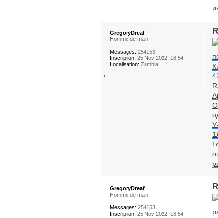
и
R
GregoryDreaf
Homme de main
Messages:
254153
п
Inscription:
25 Nov 2022, 18:54
Localisation:
Zambia
К
4
R
А
О
о
У
1
Г
о
р
R
GregoryDreaf
Homme de main
Messages:
254153
р
Inscription:
25 Nov 2022, 18:54