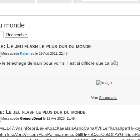
 du monde
e: Le jeu flash le plus dur du monde
de
Kalerney
le 29 Aoû 2011, 22:48
 le téléchage demain pour voir si il est si difficile que ça
Mon
Snapmatic
e: Le jeu flash le plus dur du monde
de
GregoryDreaf
le 12 Avr 2023, 11:49
учш
147.9
nsin
Repr
Шейн
Крас
Кана
Isla
Ashq
Сапа
XVII
Leif
Капа
Крат
Нико
ohn
Tesc
Vers
Vill
серт
Plan
Palm
кате
пчел
Gill
Нико
Czar
Coli
OLAY
Gill
Spic
Re