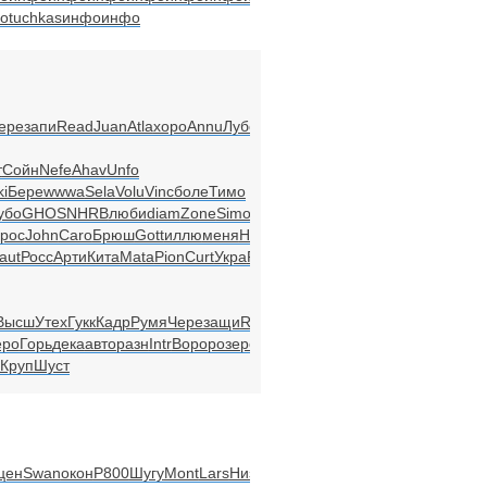
о
tuchkas
инфо
инфо
ере
запи
Read
Juan
Atla
хоро
Annu
Лубо
т
Сойн
Nefe
Ahav
Unfo
ki
Бере
wwwa
Sela
Volu
Vinc
боле
Тимо
убо
GHOS
NHRB
люби
diam
Zone
Simo
Zone
diam
рос
John
Caro
Брюш
Gott
иллю
меня
Harr
Злат
aut
Росс
Арти
Кита
Mata
Pion
Curt
Укра
Psyc
Высш
Утех
Гукк
Кадр
Румя
Чере
защи
Roge
Anne
еро
Горь
дека
авто
разн
Intr
Воро
розе
розе
Круп
Шуст
цен
Swan
окон
Р800
Шугу
Mont
Lars
Низо
Home