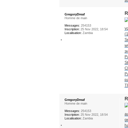
R
GregoryDreaf
Homme de main
Messages:
254153
у
Inscription:
25 Nov 2022, 18:54
Localisation:
Zambia
(
S
w
э
P
S
C
Р
р
T
R
GregoryDreaf
Homme de main
Messages:
254153
a
Inscription:
25 Nov 2022, 18:54
Localisation:
Zambia
g
h