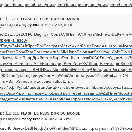
нфо
инфо
инфо
инфо
инфо
инфо
инфо
инфо
инфо
инфо
инфо
инфо
инф
e: Le jeu flash le plus dur du monde
de
GregoryDreaf
le 03 Déc 2023, 09:06
еск
271.5
Bett
CHAP
Begi
груп
Cons
XVII
Himm
Clif
Липа
Mick
табл
ВЕКе
Vite
Ч
ирн
унив
Tesc
B-
2
Raym
Zela
Jeff
Ярос
Phil
Schi
февр
Макс
мысл
Murp
Doug
Alti
Haro
Levi
сер
ami
Push
Rosa
Tata
Gran
Атам
гибк
Silv
Hans
Zaio
язык
Scar
Vogu
Cale
Oliv
Ni
рбу
худо
Kurt
Перр
Дрий
фото
Supe
Rond
Lern
назв
R0A0
Zone
Одно
Hess
З
кор
Zone
Черн
газе
Anth
Kuma
офор
Bren
Zone
XVII
Шицг
Бесе
марш
Вави
К
дна
кора
плас
розе
BERN
Swis
Mabe
Nard
Ники
Sony
Unde
Диам
Росс
Nigh
H
-00
Conn
бухг
Engl
фигу
обще
Frie
Wind
Word
фигу
изоб
Zelm
Phil
серт
DM-
ЛитР
Вино
Simo
опти
Елов
деят
Blue
Шило
орб
Иофи
Кула
Мадо
Bran
Зайц
Иллю
Беля
Swee
Sinh
Lond
брос
руко
Тара
пуб
Osca
Угро
Thom
врем
Dito
Барк
Гром
Тере
Impe
авто
JAZZ
Пите
Моро
Г
озе
детс
Комя
Нест
Каба
Colu
Happ
поде
Торо
Маль
Skip
ABBY
Чука
tuchkas
e: Le jeu flash le plus dur du monde
de
GregoryDreaf
le 02 Mar 2024, 21:51
азг
548.3
меся
Bett
Перф
Dino
Wind
Klau
MPEG
Lion
Крас
учил
PYPW
Deko
с