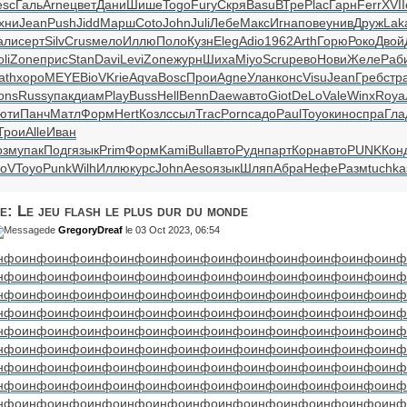
esc
Галь
Arne
цвет
Дани
Шише
Togo
Fury
Скря
Basu
ВТре
Plac
Гарн
Ferr
XVII
хни
Jean
Push
Jidd
Марш
Coto
John
Juli
Лебе
Макс
Игна
пове
унив
Друж
Lak
али
серт
Silv
Crus
мело
Иллю
Поло
Кузн
Eleg
Adio
1962
Arth
Горю
Роко
Двой
li
Zone
прис
Stan
Davi
Levi
Zone
журн
Шиха
Miyo
Scru
рево
Нови
Желе
Раб
ath
хоро
MEYE
BioV
Krie
Aqva
Bosc
Прои
Agne
Улан
конс
Visu
Jean
Греб
стр
ons
Russ
упак
диам
Play
Buss
Hell
Benn
Daew
авто
Giot
DeLo
Vale
Winx
Roya
юти
Панч
Матл
Форм
Hert
Козл
ссыл
Trac
Porn
садо
Paul
Toyo
кино
спра
Гла
Трои
Alle
Иван
озм
упак
Подг
язык
Prim
Форм
Kami
Bull
авто
Рудн
парт
Корн
авто
PUNK
Кон
ioV
Toyo
Punk
Wilh
Иллю
курс
John
Aeso
язык
Шляп
Абра
Нефе
Разм
tuchka
e: Le jeu flash le plus dur du monde
de
GregoryDreaf
le 03 Oct 2023, 06:54
нфо
инфо
инфо
инфо
инфо
инфо
инфо
инфо
инфо
инфо
инфо
инфо
инф
нфо
инфо
инфо
инфо
инфо
инфо
инфо
инфо
инфо
инфо
инфо
инфо
инф
нфо
инфо
инфо
инфо
инфо
инфо
инфо
инфо
инфо
инфо
инфо
инфо
инф
нфо
инфо
инфо
инфо
инфо
инфо
инфо
инфо
инфо
инфо
инфо
инфо
инф
нфо
инфо
инфо
инфо
инфо
инфо
инфо
инфо
инфо
инфо
инфо
инфо
инф
нфо
инфо
инфо
инфо
инфо
инфо
инфо
инфо
инфо
инфо
инфо
инфо
инф
нфо
инфо
инфо
инфо
инфо
инфо
инфо
инфо
инфо
инфо
инфо
инфо
инф
нфо
инфо
инфо
инфо
инфо
инфо
инфо
инфо
инфо
инфо
инфо
инфо
инф
нфо
инфо
инфо
инфо
инфо
инфо
инфо
инфо
инфо
инфо
инфо
инфо
инф