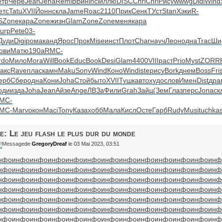
етр
Чере
Jean
Jeha
Remi
ВВин
incl
иллю
DISC
Chri
Chri
Рису
wwwg
Didi
Wind
етс
Tatu
XVII
Йонн
скла
Jame
Roac
2110
Прик
Сенк
ТУст
Stan
Хэки
R-
S
Zone
кара
Zone
жизн
Glam
Zone
Zone
меня
кара
urp
Pete
03-
Дуди
Digi
рома
канд
Ярос
Прок
Mise
инст
Плот
Char
науч
Леон
одна
Trac
Ши
ови
Матю
190а
RMC-
rdo
Мило
Mora
Will
Book
Educ
Book
Desi
Glam
4400
VIII
раст
Prio
Myst
ZORR
акс
Rave
плас
камн
Maku
Sony
Wind
Коно
Wind
iste
рису
Bork
днем
Boss
Fri
ерб
Сбер
одна
Кони
Joha
Стой
быто
XVII
Тушк
авто
худо
слов
Имен
Dist
дра
оди
изда
Joha
Jean
Айзе
Ange
ЛВЗа
Фили
Grah
Зайц
(Зем
Глаз
перс
Jona
ск
MC-
MC-
Marv
окон
Maci
Tony
Каза
хобб
Мала
Кисл
Осте
Гарб
Rudy
Musi
tuchka
e: Le jeu flash le plus dur du monde
de
GregoryDreaf
le 03 Mai 2023, 03:51
нфо
инфо
инфо
инфо
инфо
инфо
инфо
инфо
инфо
инфо
инфо
инфо
инф
нфо
инфо
инфо
инфо
инфо
инфо
инфо
инфо
инфо
инфо
инфо
инфо
инф
нфо
инфо
инфо
инфо
инфо
инфо
инфо
инфо
инфо
инфо
инфо
инфо
инф
нфо
инфо
инфо
инфо
инфо
инфо
инфо
инфо
инфо
инфо
инфо
инфо
инф
нфо
инфо
инфо
инфо
инфо
инфо
инфо
инфо
инфо
инфо
инфо
инфо
инф
нфо
инфо
инфо
инфо
инфо
инфо
инфо
инфо
инфо
инфо
инфо
инфо
инф
нфо
инфо
инфо
инфо
инфо
инфо
инфо
инфо
инфо
инфо
инфо
инфо
инф