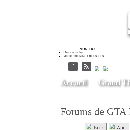
Bienvenue
!
Mes contrôles
Voir les nouveaux messages
Accueil
Grand Th
Forums de GTA 
Index
Aide