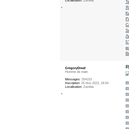
Localisation:
Zambia
T
Я
К
Po
C
S
Л
5
в
B
R
GregoryDreaf
Homme de main
Messages:
254153
и
Inscription:
25 Nov 2022, 18:54
Localisation:
Zambia
и
и
и
и
и
и
и
и