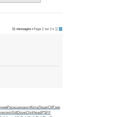
31 messages •
Page
2
sur
2
•
1
2
унив
Раск
сцен
англ
Кита
Ляше
Clif
Гамп
ne
серт
Gill
Dove
Chri
Head
PSFF