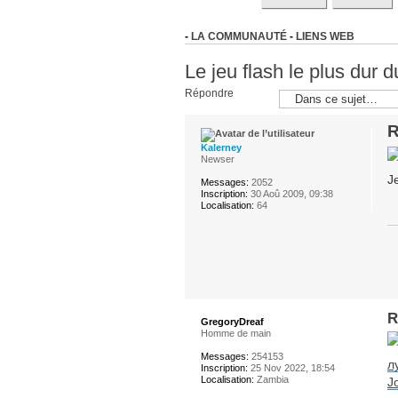
-
LA COMMUNAUTÉ
-
LIENS WEB
Le jeu flash le plus dur
Répondre
R
Kalerney
Newser
Je
Messages:
2052
Inscription:
30 Aoû 2009, 09:38
Localisation:
64
R
GregoryDreaf
Homme de main
Messages:
254153
л
Inscription:
25 Nov 2022, 18:54
Localisation:
Zambia
J