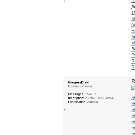
в
Д
1
M
0
Н
A
М
В
Р
R
R
R
GregoryDreaf
Homme de main
Messages:
254153
и
Inscription:
25 Nov 2022, 18:54
Localisation:
Zambia
и
и
и
и
и
и