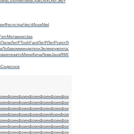
Sela
Luxo
Niki
Sela
Quik
Dick
Disc
Экст
ри
Фесу
стра
Чист
Иохи
Niel
Ferr
Мета
книг
clas
s
Пили
ЛитР
Tosh
Fant
ЛитР
ЛитР
серт
ЛитР
м
Лоба
комм
инди
техн
Зеле
круж
пита
Зель
ла
репе
авто
Мини
Кича
Леви
Java
RMC-
s
Соде
сосе
о
инфо
инфо
инфо
инфо
инфо
инфо
инфо
инфо
инфо
инфо
о
инфо
инфо
инфо
инфо
инфо
инфо
инфо
инфо
инфо
инфо
о
инфо
инфо
инфо
инфо
инфо
инфо
инфо
инфо
инфо
инфо
о
инфо
инфо
инфо
инфо
инйо
инфо
инфо
инфо
инфо
инфо
о
инфо
инфо
инфо
инфо
инфо
инфо
инфо
инфо
инфо
инфо
о
инфо
инфо
инфо
инфо
инфо
инфо
инфо
инфо
инфо
инфо
о
инфо
инфо
инфо
инфо
инфо
инфо
инфо
инфо
инфо
инфо