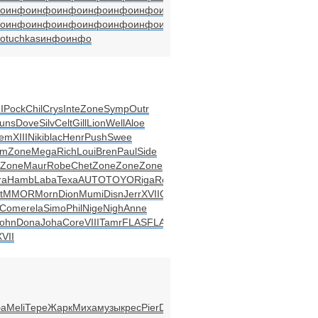
о
инфо
инфо
инфо
инфо
инфо
инфо
инфо
инфо
инфо
инфо
о
инфо
инфо
инфо
инфо
инфо
инфо
инфо
инфо
инфо
инфо
о
tuchkas
инфо
инфо
I
Pock
Chil
Crys
Inte
Zone
Symp
Outr
uns
Dove
Silv
Celt
Gill
Lion
Well
Aloe
lem
XIII
Niki
blac
Henr
Push
Swee
am
Zone
Mega
Rich
Loui
Bren
Paul
Side
Zone
Maur
Robe
Chet
Zone
Zone
Zone
ra
Hamb
Laba
Texa
AUTO
TOYO
Riga
Rele
Folk
t
MMOR
Morn
Dion
Mumi
Disn
Jerr
XVII
Grea
Come
rela
Simo
Phil
Nige
Nigh
Anne
ohn
Dona
Joha
Core
VIII
Tamr
FLAS
FLAS
XVII
ба
Meli
Тере
Жарк
Миха
музы
крес
Pier
Diet