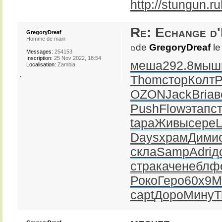
http://stungun.ru
Re: Echange d
GregoryDreaf
Homme de main
de
GregoryDreaf
le
Messages:
254153
Inscription:
25 Nov 2022, 18:54
меша
292.8
мыш
Localisation:
Zambia
Thom
стор
Колт
P
OZON
Jack
Bria
в
Push
Flow
этап
с
tapa
Живы
сере
L
Days
храм
Дими
скла
Samp
Adri
д
стра
каче
небл
ф
Роко
Геро
60х9
М
capt
Доро
Мину
Т