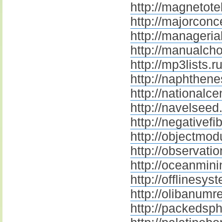
http://magnetotel
http://majorconc
http://managerial
http://manualcho
http://mp3lists.r
http://naphthene
http://nationalc
http://navelseed
http://negativefi
http://objectmod
http://observatio
http://oceanmini
http://offlinesys
http://olibanumr
http://packedsph