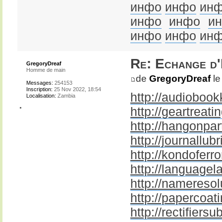
инфо
инфо
ин
инфо
инфо
и
инфо
инфо
ин
Re: Echange d
GregoryDreaf
Homme de main
de
GregoryDreaf
le
Messages:
254153
Inscription:
25 Nov 2022, 18:54
http://audiobook
Localisation:
Zambia
http://geartreatin
http://hangonpar
http://journallubr
http://kondoferr
http://languagel
http://nameresol
http://papercoati
http://rectifiersu