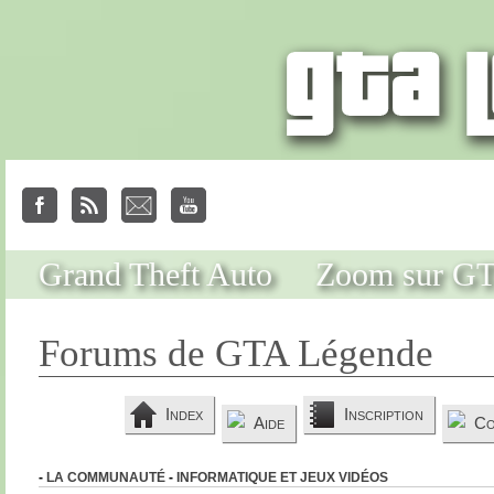
Grand Theft Auto
Zoom sur G
Forums de GTA Légende
Index
Inscription
Aide
Co
-
LA COMMUNAUTÉ
-
INFORMATIQUE ET JEUX VIDÉOS