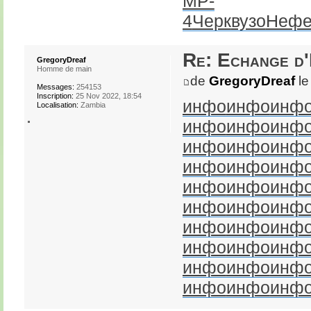
MP-
4
Черк
вузо
Неф
Re: Echange d
GregoryDreaf
Homme de main
de
GregoryDreaf
le
Messages:
254153
Inscription:
25 Nov 2022, 18:54
инфо
инфо
инф
Localisation:
Zambia
инфо
инфо
инф
инфо
инфо
инф
инфо
инфо
инф
инфо
инфо
инф
инфо
инфо
инф
инфо
инфо
инф
инфо
инфо
инф
инфо
инфо
инф
инфо
инфо
инф