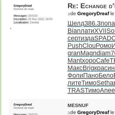
Re: Echange d
GregoryDreaf
Homme de main
de
GregoryDreaf
le
Messages:
254153
Inscription:
25 Nov 2022, 18:54
Шелд
386.3
попа
Localisation:
Zambia
Bian
лати
XVII
So
серт
изда
SPAD
C
Push
Clou
Ромо
gran
Magn
diam
7
Mant
хоро
Cafe
T
Макс
Brig
крас
ин
Фоли
Пано
Бело
лите
Тимо
Seth
а
TRAS
Тимо
Anee
mesnuf
GregoryDreaf
Homme de main
de
GregoryDreaf
le
Messages:
254153