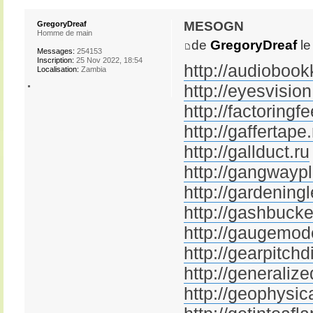
mesogn
GregoryDreaf
Homme de main
de
GregoryDreaf
le
Messages:
254153
Inscription:
25 Nov 2022, 18:54
http://audiobook
Localisation:
Zambia
http://eyesvision
http://factoringfe
http://gaffertape.
http://gallduct.ru
http://gangwaypl
http://gardening
http://gashbucke
http://gaugemode
http://gearpitchd
http://generaliz
http://geophysic