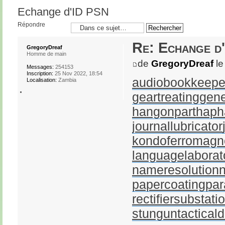
Echange d'ID PSN
Répondre
Re: Echange d
GregoryDreaf
Homme de main
de
GregoryDreaf
le
Messages:
254153
Inscription:
25 Nov 2022, 18:54
audiobookkeepe
Localisation:
Zambia
geartreating
gene
hangonpart
haph
journallubricator
kondoferromagn
languagelaborat
nameresolution
papercoating
par
rectifiersubstati
stungun
tactical