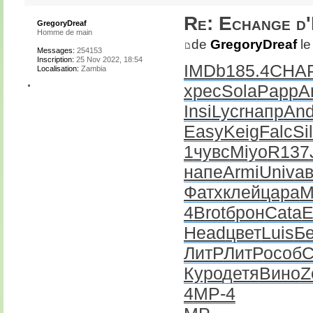
Re: Echange d
GregoryDreaf
Homme de main
de
GregoryDreaf
le
Messages:
254153
Inscription:
25 Nov 2022, 18:54
IMDb
185.4
CHA
Localisation:
Zambia
хрес
Sola
Papp
A
Insi
Lycr
напр
And
Easy
Keig
Falc
Si
1
чувс
Miyo
R137
напе
Armi
Univ
ав
Фатх
клей
цара
M
4
Brot
брон
Cata
E
Head
цвет
Luis
Б
ЛитР
ЛитР
особ
С
Куро
детя
Вино
Z
4
MP-4