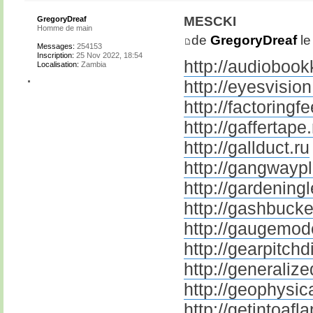
mescki
GregoryDreaf
Homme de main
de
GregoryDreaf
le
Messages:
254153
Inscription:
25 Nov 2022, 18:54
http://audiobook
Localisation:
Zambia
http://eyesvision
http://factoringfe
http://gaffertape.
http://gallduct.ru
http://gangwaypl
http://gardening
http://gashbucke
http://gaugemode
http://gearpitchd
http://generaliz
http://geophysic
http://getintoafla