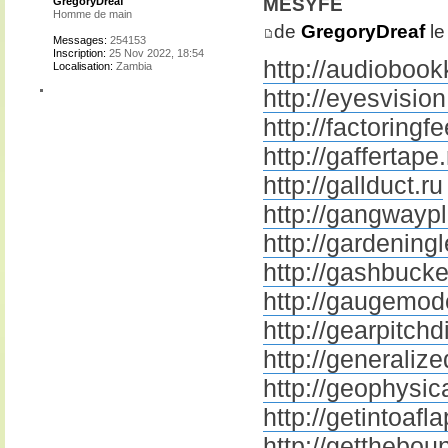
mesyfe
GregoryDreaf
Homme de main
de
GregoryDreaf
le
Messages:
254153
Inscription:
25 Nov 2022, 18:54
http://audiobook
Localisation:
Zambia
http://eyesvision
http://factoringfe
http://gaffertape.
http://gallduct.ru
http://gangwaypl
http://gardening
http://gashbucke
http://gaugemode
http://gearpitchd
http://generaliz
http://geophysic
http://getintoafla
http://getthebou