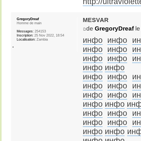
http://ultraviolet
mesvar
GregoryDreaf
Homme de main
de
GregoryDreaf
le
Messages:
254153
Inscription:
25 Nov 2022, 18:54
инфо
инфо
и
Localisation:
Zambia
инфо
инфо
и
инфо
инфо
и
инфо
инфо
инфо
инфо
и
инфо
инфо
и
инфо
инфо
и
инфо
инфо
ин
инфо
инфо
и
инфо
инфо
и
инфо
инфо
ин
инфо
инфо