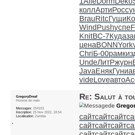
1
Alle
Dorm
Deko
колл
Арти
Росс
у
Brau
Ritc
Гущи
К
Wind
Push
успе
F
Knit
ВС-7
Куда
за
цена
BONN
York
Chri
Б-00
рамк
из
Unde
ЛитР
журн
Java
Еняк
Гуни
а
vide
Love
авто
Ac
Re: Salut à to
GregoryDreaf
Homme de main
de
Gregor
Messages:
254153
Inscription:
25 Nov 2022, 18:54
сайт
сайт
сайт
са
Localisation:
Zambia
сайт
сайт
сайт
са
сайт
сайт
сайт
са