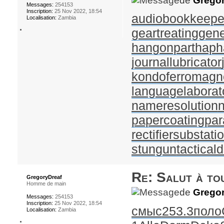
de
Gregor
Messages:
254153
Inscription:
25 Nov 2022, 18:54
audiobookkeepe
Localisation:
Zambia
geartreating
gene
hangonpart
haph
journallubricator
kondoferromagn
languagelaborat
nameresolution
papercoating
par
rectifiersubstati
stungun
tactical
Re: Salut à to
GregoryDreaf
Homme de main
de
Gregor
Messages:
254153
Inscription:
25 Nov 2022, 18:54
смыс
253.3
поло
Localisation:
Zambia