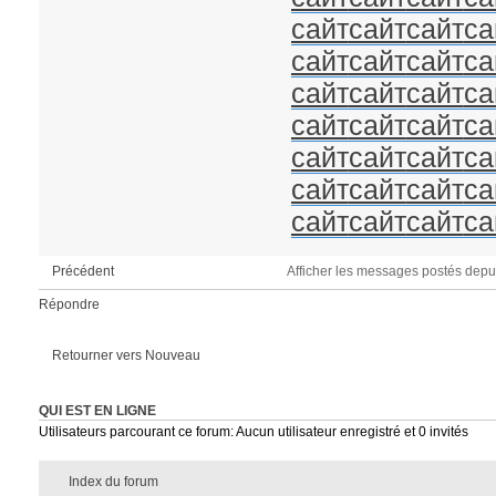
сайт
сайт
сайт
са
сайт
сайт
сайт
са
сайт
сайт
сайт
са
сайт
сайт
сайт
са
сайт
сайт
сайт
са
сайт
сайт
сайт
са
сайт
сайт
сайт
са
Afficher les messages postés depu
Précédent
Répondre
Retourner vers Nouveau
QUI EST EN LIGNE
Utilisateurs parcourant ce forum: Aucun utilisateur enregistré et 0 invités
Index du forum