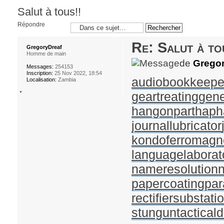
Salut à tous!!
Répondre
Re: Salut à to
GregoryDreaf
Homme de main
de
Gregor
Messages:
254153
Inscription:
25 Nov 2022, 18:54
audiobookkeepe
Localisation:
Zambia
geartreating
gene
hangonpart
haph
journallubricator
kondoferromagn
languagelaborat
nameresolution
papercoating
par
rectifiersubstati
stungun
tactical