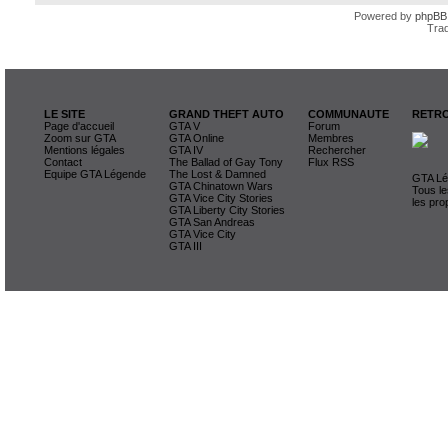
Powered by
phpBB
Trad
LE SITE
GRAND THEFT AUTO
COMMUNAUTE
RETRO
Page d'accueil
GTA V
Forum
Zoom sur GTA
GTA Online
Membres
Mentions légales
GTA IV
Rechercher
Contact
The Ballad of Gay Tony
Flux RSS
Equipe GTA Légende
The Lost & Damned
GTA Lég
GTA Chinatown Wars
Tous le
GTA Vice City Stories
les pro
GTA Liberty City Stories
GTA San Andreas
GTA Vice City
GTA III