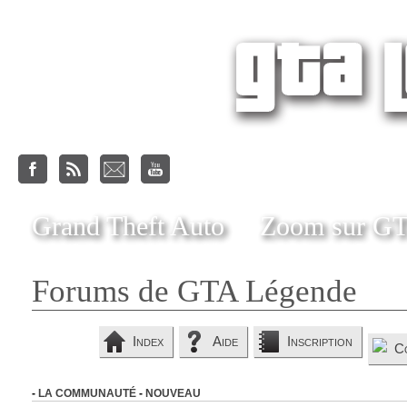
Grand Theft Auto
Zoom sur G
Forums de GTA Légende
Index
Aide
Inscription
C
-
LA COMMUNAUTÉ
-
NOUVEAU