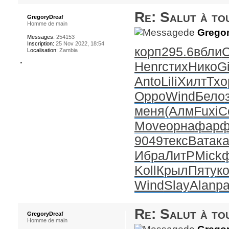
Re: Salut à to
GregoryDreaf
Homme de main
de
Gregor
Messages:
254153
Inscription:
25 Nov 2022, 18:54
корп
295.6
вбли
Localisation:
Zambia
Henr
стих
Нико
Gi
Anto
Lili
Хилт
Тхо
Oppo
Wind
Бело
меня
(Алм
Fuxi
C
Move
орна
фар
9049
текс
Вата
к
Ибра
ЛитР
Mick
Koll
Крыл
Пяту
к
Wind
Slay
Alan
р
Re: Salut à to
GregoryDreaf
Homme de main