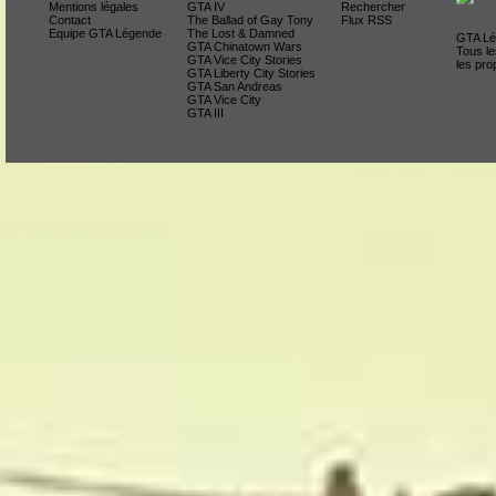
Mentions légales
GTA IV
Rechercher
Contact
The Ballad of Gay Tony
Flux RSS
Equipe GTA Légende
The Lost & Damned
GTA Lég
GTA Chinatown Wars
Tous le
GTA Vice City Stories
les pro
GTA Liberty City Stories
GTA San Andreas
GTA Vice City
GTA III