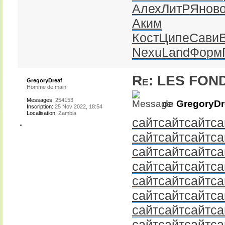
Алех
ЛитР
Янов
Аким
Кост
Ципе
Сави
Nexu
Land
Форм
Re: LES FON
GregoryDreaf
Homme de main
Messages:
254153
de
GregoryDr
Inscription:
25 Nov 2022, 18:54
Localisation:
Zambia
сайт
сайт
сайт
са
сайт
сайт
сайт
са
сайт
сайт
сайт
са
сайт
сайт
сайт
са
сайт
сайт
сайт
са
сайт
сайт
сайт
са
сайт
сайт
сайт
са
сайт
сайт
сайт
са