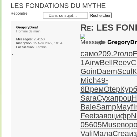
LES FONDATIONS DU MYTHE
Répondre
Re: LES FO
GregoryDreaf
Homme de main
Messages:
254153
de
GregoryDr
Inscription:
25 Nov 2022, 18:54
Localisation:
Zambia
само
209.2
голо
1
Airw
Bell
Reev
C
Goin
Daem
Scul
К
Mich
49-
6
Врем
Otep
Кур
Sara
Суха
проц
Н
Bale
Samp
Mayf
I
Feet
заво
цифр
N
0
5605
Muse
вор
Vali
Мала
Crea
и