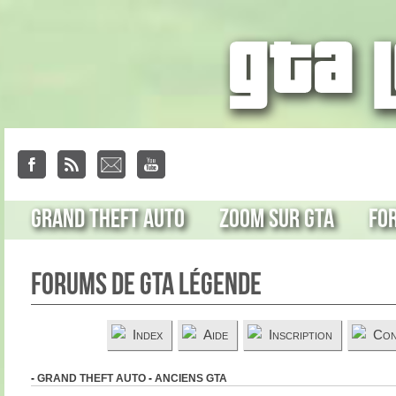
Grand Theft Auto
Zoom sur GTA
Fo
Forums de GTA Légende
Index
Aide
Inscription
Con
-
GRAND THEFT AUTO
-
ANCIENS GTA