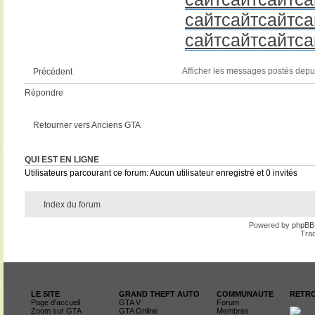
сайт
сайт
сайт
са
сайт
сайт
сайт
са
Afficher les messages postés depu
Précédent
Répondre
Retourner vers Anciens GTA
QUI EST EN LIGNE
Utilisateurs parcourant ce forum: Aucun utilisateur enregistré et 0 invités
Index du forum
Powered by
phpBB
Trad
LE SITE
GRAND THEFT AUTO
COMMUNAUTE
RETRO
Page d'accueil
GTA V
Forum
Zoom sur GTA
GTA Online
Membres