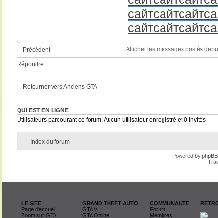
сайт
сайт
сайт
са
сайт
сайт
сайт
са
Afficher les messages postés depu
Précédent
Répondre
Retourner vers Anciens GTA
QUI EST EN LIGNE
Utilisateurs parcourant ce forum: Aucun utilisateur enregistré et 0 invités
Index du forum
Powered by
phpBB
Trad
LE SITE
GRAND THEFT AUTO
COMMUNAUTE
RETRO
Page d'accueil
GTA V
Forum
Zoom sur GTA
GTA Online
Membres