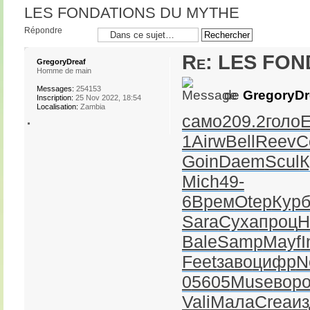
LES FONDATIONS DU MYTHE
Répondre
Re: LES FO
GregoryDreaf
Homme de main
Messages:
254153
de
GregoryDr
Inscription:
25 Nov 2022, 18:54
Localisation:
Zambia
само
209.2
голо
1
Airw
Bell
Reev
C
Goin
Daem
Scul
К
Mich
49-
6
Врем
Otep
Кур
Sara
Суха
проц
Н
Bale
Samp
Mayf
I
Feet
заво
цифр
N
0
5605
Muse
вор
Vali
Мала
Crea
и