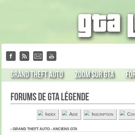
Grand Theft Auto
Zoom sur GTA
Fo
Forums de GTA Légende
Index
Aide
Inscription
Con
-
GRAND THEFT AUTO
-
ANCIENS GTA