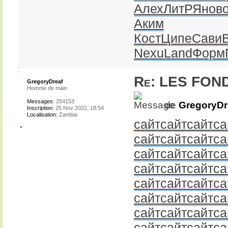
Алех
ЛитР
Янов
Аким
Кост
Ципе
Сави
Nexu
Land
Форм
Re: LES FON
GregoryDreaf
Homme de main
Messages:
254153
de
GregoryDr
Inscription:
25 Nov 2022, 18:54
Localisation:
Zambia
сайт
сайт
сайт
са
сайт
сайт
сайт
са
сайт
сайт
сайт
са
сайт
сайт
сайт
са
сайт
сайт
сайт
са
сайт
сайт
сайт
са
сайт
сайт
сайт
са
сайт
сайт
сайт
са