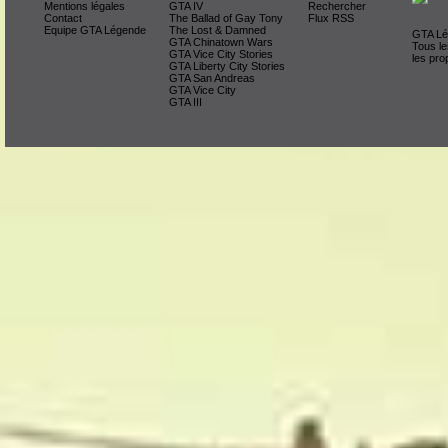
Mentions légales
GTA IV
Rechercher
Contact
The Ballad of Gay Tony
Flux RSS
Equipe GTA Légende
The Lost & Damned
GTA Lég
GTA Chinatown Wars
Tous le
GTA Vice City Stories
les pro
GTA Liberty City Stories
GTA San Andreas
GTA Vice City
GTA III