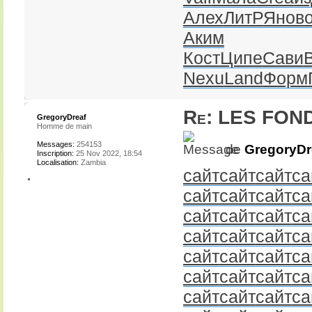
Алех
ЛитР
Янов
Аким
Кост
Ципе
Сави
Nexu
Land
Форм
Re: LES FON
GregoryDreaf
Homme de main
Messages:
254153
de
GregoryDr
Inscription:
25 Nov 2022, 18:54
Localisation:
Zambia
сайт
сайт
сайт
са
сайт
сайт
сайт
са
сайт
сайт
сайт
са
сайт
сайт
сайт
са
сайт
сайт
сайт
са
сайт
сайт
сайт
са
сайт
сайт
сайт
са