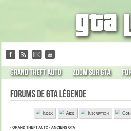
Grand Theft Auto
Zoom sur GTA
Fo
Forums de GTA Légende
Index
Aide
Inscription
Con
-
GRAND THEFT AUTO
-
ANCIENS GTA