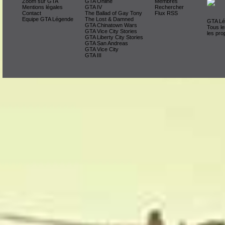
Zoom sur GTA
GTA Online
Membres
Mentions légales
GTA IV
Rechercher
Contact
The Ballad of Gay Tony
Flux RSS
Equipe GTA Légende
The Lost & Damned
GTA Lég
GTA Chinatown Wars
Tous le
GTA Vice City Stories
les pro
GTA Liberty City Stories
GTA San Andreas
GTA Vice City
GTA III