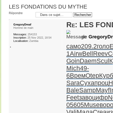
LES FONDATIONS DU MYTHE
Répondre
Re: LES FO
GregoryDreaf
Homme de main
Messages:
254153
de
GregoryDr
Inscription:
25 Nov 2022, 18:54
Localisation:
Zambia
само
209.2
голо
1
Airw
Bell
Reev
C
Goin
Daem
Scul
К
Mich
49-
6
Врем
Otep
Кур
Sara
Суха
проц
Н
Bale
Samp
Mayf
I
Feet
заво
цифр
N
0
5605
Muse
вор
Vali
Мала
Crea
и