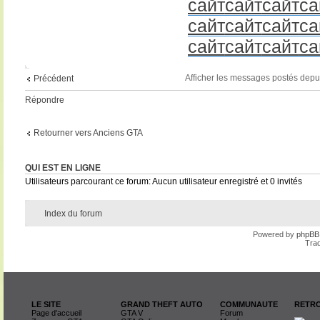
сайт
сайт
сайт
са
сайт
сайт
сайт
са
сайт
сайт
сайт
са
Afficher les messages postés depu
Précédent
Répondre
Retourner vers Anciens GTA
QUI EST EN LIGNE
Utilisateurs parcourant ce forum: Aucun utilisateur enregistré et 0 invités
Index du forum
Powered by
phpBB
Trad
LE SITE
GRAND THEFT AUTO
COMMUNAUTE
RETRO
Page d'accueil
GTA V
Forum