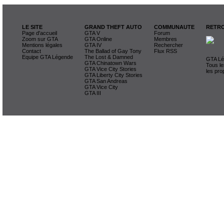
LE SITE
GRAND THEFT AUTO
COMMUNAUTE
RETRO
Page d'accueil
GTA V
Forum
Zoom sur GTA
GTA Online
Membres
Mentions légales
GTA IV
Rechercher
Contact
The Ballad of Gay Tony
Flux RSS
Equipe GTA Légende
The Lost & Damned
GTA Lég
GTA Chinatown Wars
Tous le
GTA Vice City Stories
les pro
GTA Liberty City Stories
GTA San Andreas
GTA Vice City
GTA III