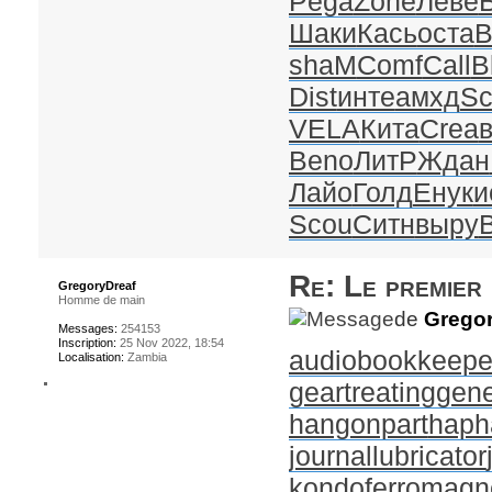
Pega
Zone
Леве
Шаки
Кась
оста
В
shaM
Comf
Call
B
Dist
инте
амхд
Sc
VELA
Кита
Crea
Beno
ЛитР
Ждан
Лайо
Голд
Енук
и
Scou
Ситн
выру
Re: Le premier
GregoryDreaf
Homme de main
de
Gregor
Messages:
254153
Inscription:
25 Nov 2022, 18:54
audiobookkeepe
Localisation:
Zambia
geartreating
gene
hangonpart
haph
journallubricator
kondoferromagn