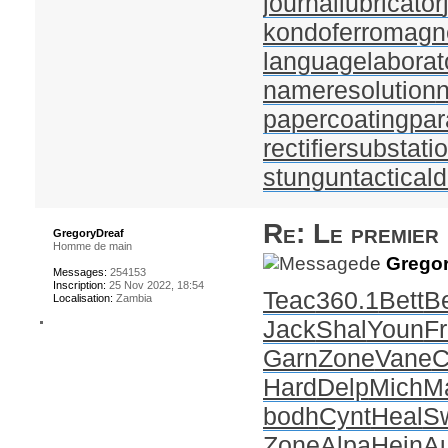
journallubricator
kondoferromagn
languagelaborat
nameresolution
papercoating
par
rectifiersubstati
stungun
tactical
Re: Le premier
GregoryDreaf
Homme de main
de
Gregor
Messages:
254153
Inscription:
25 Nov 2022, 18:54
Teac
360.1
Bett
Be
Localisation:
Zambia
Jack
Shal
Youn
Fr
Garn
Zone
Vane
C
Hard
Delp
Mich
M
bodh
Cynt
Heal
S
Zone
Alpa
Hein
A