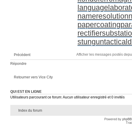
languagelaborat
nameresolution
papercoating
par
rectifiersubstati
stungun
tactical
Afficher les messages postés depu
Précédent
Répondre
Retourner vers Vice City
QUI EST EN LIGNE
Utilisateurs parcourant ce forum: Aucun utilisateur enregistré et 0 invités
Index du forum
Powered by
phpBB
Trad