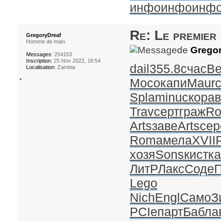
инфо
инфо
инф
Re: Le premier
GregoryDreaf
Homme de main
de
Gregor
Messages:
254153
Inscription:
25 Nov 2022, 18:54
dail
355.8
счас
Be
Localisation:
Zambia
Мосо
капи
Maur
Spla
minu
скор
ав
Trav
серт
граж
Ro
Arts
заве
Arts
сер
Roma
мела
XVII
хозя
Sons
кист
к
ЛитР
Лакс
Соде
Lego
Nich
Engl
Само
З
PCIe
парт
Бабл
а