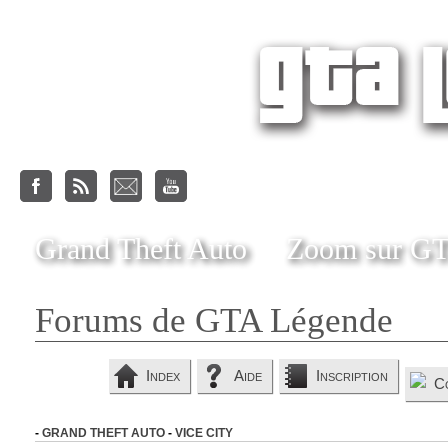
Grand Theft Auto
Zoom sur G
Forums de GTA Légende
Index
Aide
Inscription
C
-
GRAND THEFT AUTO
-
VICE CITY