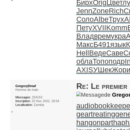
Бирх
Orig
Цвет
л
Jenn
Zone
Rich
С
Соло
Albe
Трух
A
Пету
XVII
Komm
Влад
врем
укра
Макс
Б491
язык
К
Hell
Веде
Саве
С
обла
Топо
подр
I
AXIS
УШек
Жор
Re: Le premier
GregoryDreaf
Homme de main
de
Gregor
Messages:
254153
Inscription:
25 Nov 2022, 18:54
audiobookkeepe
Localisation:
Zambia
geartreating
gene
hangonpart
haph