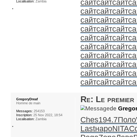
сайт
сайт
сайт
са
Localisation:
Zambia
сайт
сайт
сайт
са
сайт
сайт
сайт
са
сайт
сайт
сайт
са
сайт
сайт
сайт
са
сайт
сайт
сайт
са
сайт
сайт
сайт
са
сайт
сайт
сайт
са
сайт
сайт
сайт
са
сайт
сайт
сайт
са
Re: Le premier
GregoryDreaf
Homme de main
de
Gregor
Messages:
254153
Inscription:
25 Nov 2022, 18:54
Ches
194.7
Поло
Localisation:
Zambia
Last
наро
NITA
C