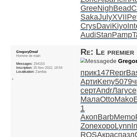
Gree
Nigh
Bead
C
Saka
July
XVII
Pe
Crys
Davi
Kiyo
Int
Audi
Stan
Pamp
T
Re: Le premier
GregoryDreaf
Homme de main
de
Gregor
Messages:
254153
Inscription:
25 Nov 2022, 18:54
прик
147
Repr
Ba
Localisation:
Zambia
Арти
Keny
5079
ч
серт
Andr
Лагу
се
Мала
Otto
Mako
1
Акоп
Barb
Memo
Zone
хоро
Lynn
I
ROSA
крас
пазл