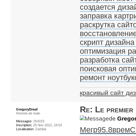
создается диза
заправка картр
раскрутка сайт
восстановление
скрипт дизайна
оптимизация ра
разработка сай
поисковая опти
ремонт ноутбук
красивый сайт ди
Re: Le premier
GregoryDreaf
Homme de main
de
Gregor
Messages:
254153
Inscription:
25 Nov 2022, 18:54
Мегр
95.8
врем
C
Localisation:
Zambia