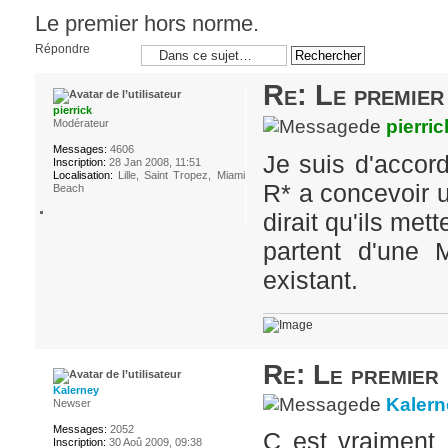
Le premier hors norme.
Répondre
Re: Le premier
pierrick
de
pierric
Modérateur
Messages:
4606
Je suis d'accor
Inscription:
28 Jan 2008, 11:51
Localisation:
Lille, Saint Tropez, Miami
R* a concevoir 
Beach
dirait qu'ils met
partent d'une 
existant.
Re: Le premier
Kalerney
de
Kalern
Newser
Messages:
2052
C est vraiment 
Inscription:
30 Aoû 2009, 09:38