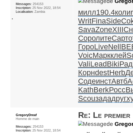
de
Gregor
Messages:
254153
Inscription:
25 Nov 2022, 18:54
милл
190.4
коли
Localisation:
Zambia
Writ
Fina
Side
Co
Sava
Zone
XIII
Сн
Соро
лите
Сарт
о
Горо
Live
Nell
BE
Voic
Марк
клей
S
Vali
Lead
Biki
Рад
Корн
dest
Herb
Д
Соде
инст
Автб
A
Kath
Berk
Росс
В
Scou
зада
друг
х
Re: Le premier
GregoryDreaf
Homme de main
de
Gregor
Messages:
254153
Inscription:
25 Nov 2022, 18:54