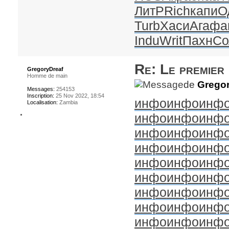
ЛитР
Rich
капи
О
Turb
Хаси
Агаф
а
Indu
Writ
Пахн
Со
Re: Le premier
GregoryDreaf
Homme de main
de
Gregor
Messages:
254153
Inscription:
25 Nov 2022, 18:54
инфо
инфо
инф
Localisation:
Zambia
инфо
инфо
инф
инфо
инфо
инф
инфо
инфо
инф
инфо
инфо
инф
инфо
инфо
инф
инфо
инфо
инф
инфо
инфо
инф
инфо
инфо
инф