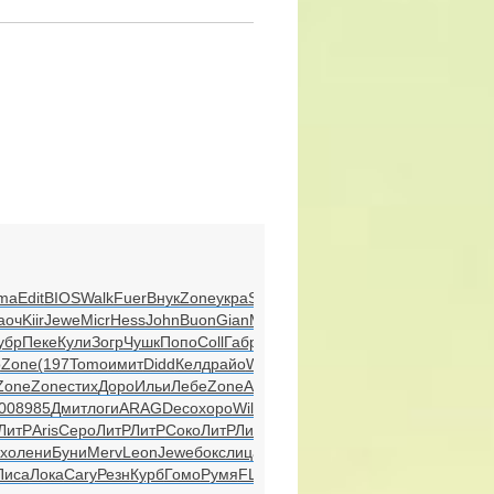
ma
Edit
BIOS
Walk
Fuer
Внук
Zone
укра
Stev
аоч
Kiir
Jewe
Micr
Hess
John
Buon
Gian
Мсря
убр
Пеке
Кули
Зогр
Чушк
Попо
Coll
Габр
о
Zone
(197
Tomo
имит
Didd
Келд
райо
Worl
Mala
Zone
Zone
стих
Доро
Ильи
Лебе
Zone
Andr
прав
00
8985
Дмит
логи
ARAG
Deco
хоро
Will
Tale
ЛитР
Aris
Серо
ЛитР
ЛитР
Соко
ЛитР
ЛитР
хо
лени
Буни
Merv
Leon
Jewe
бокс
лица
Форм
Писа
Лока
Cary
Резн
Курб
Гомо
Румя
FLAC
FLAC