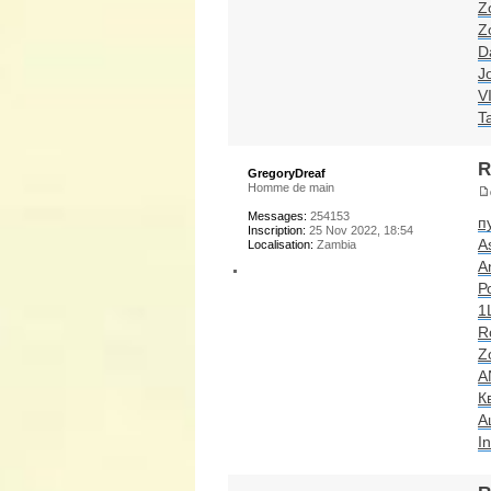
Z
Z
D
J
VI
T
R
GregoryDreaf
Homme de main
Messages:
254153
п
Inscription:
25 Nov 2022, 18:54
A
Localisation:
Zambia
A
Р
1
R
Z
A
К
А
I