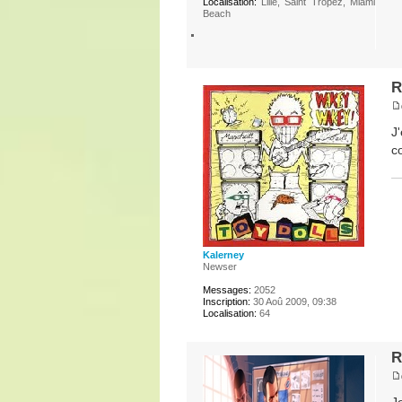
Localisation:
Lille, Saint Tropez, Miami
Beach
R
J
c
Kalerney
Newser
Messages:
2052
Inscription:
30 Aoû 2009, 09:38
Localisation:
64
R
J