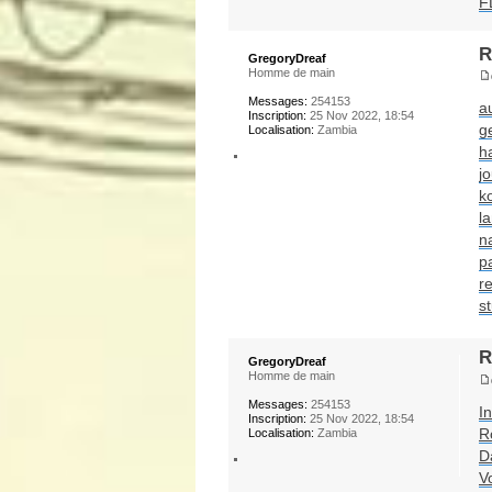
F
R
GregoryDreaf
Homme de main
Messages:
254153
a
Inscription:
25 Nov 2022, 18:54
g
Localisation:
Zambia
h
jo
k
l
n
p
re
s
R
GregoryDreaf
Homme de main
Messages:
254153
I
Inscription:
25 Nov 2022, 18:54
R
Localisation:
Zambia
Da
V