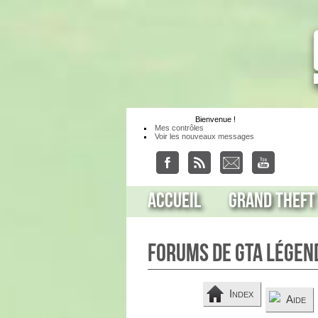
Bienvenue
!
Mes contrôles
Voir les nouveaux messages
Accueil
Grand Theft
Forums de GTA Légen
Index
Aide