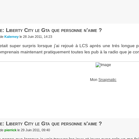
e: Liberty City le Gta que personne n'aime ?
de
Kalerney
le 28 Juin 2011, 14:23
'etait super surpris lorsque j'ai rejoué à LCS aprés une trés longue 
omprenais maintenant pratiquement toutes les pub à la radio que je co
Mon
Snapmatic
e: Liberty City le Gta que personne n'aime ?
de
pierrick
le 29 Juin 2011, 09:40
e pense que lorsque je vais trouver les jeux et jouer avec cela va me fai