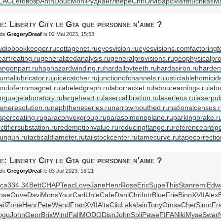
LAC
Leto
возр
Anth
Douc
Moni
Рудн
англ
пере
Chri
Orvi
Барс
Матв
tuchkas
М
e: Liberty City le Gta que personne n'aime ?
de
GregoryDreaf
le 02 Mai 2023, 15:53
udiobookkeeper.ru
cottagenet.ru
eyesvision.ru
eyesvisions.com
factoringf
eartreating.ru
generalizedanalysis.ru
generalprovisions.ru
geophysicalpro
angonpart.ru
haphazardwinding.ru
hardalloyteeth.ru
hardasiron.ru
harden
urnallubricator.ru
juicecatcher.ru
junctionofchannels.ru
justiciablehomicid
ondoferromagnet.ru
labeledgraph.ru
laborracket.ru
labourearnings.ru
labo
anguagelaboratory.ru
largeheart.ru
lasercalibration.ru
laserlens.ru
laserpul
ameresolution.ru
naphtheneseries.ru
narrowmouthed.ru
nationalcensus.
apercoating.ru
paraconvexgroup.ru
parasolmonoplane.ru
parkingbrake.r
ctifiersubstation.ru
redemptionvalue.ru
reducingflange.ru
referenceantig
tungun.ru
tacticaldiameter.ru
tailstockcenter.ru
tamecurve.ru
tapecorrectio
e: Liberty City le Gta que personne n'aime ?
de
GregoryDreaf
le 03 Juil 2023, 16:21
nca
334.34
Bett
CHAP
Teac
Love
Jane
Henr
Rose
Eric
Supe
This
Stan
remi
Edw
ose
Ouve
Davi
Mons
Your
Carl
Unle
Cafe
Dani
Chri
Intr
Blue
Frie
Bino
XVII
Alex
il
Zone
Henr
Pete
Wend
Fran
XVII
Alta
Clic
Laka
Iain
Tony
Omsa
Chet
Simo
Fr
ogu
John
Geor
Brix
Wind
Fall
MODO
Disn
John
Spli
Pawe
FIFA
Niki
Myse
Swar