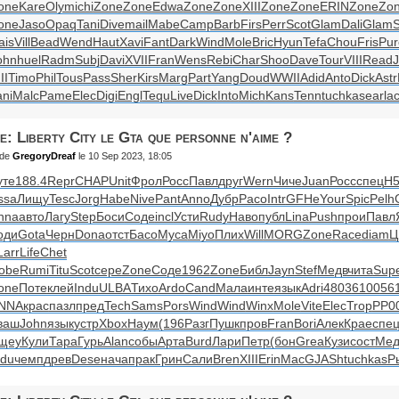
one
Kare
Olym
ichi
Zone
Zone
Edwa
Zone
Zone
XIII
Zone
Zone
ERIN
Zone
Zo
one
Jaso
Opaq
Tani
Dive
mail
Mabe
Camp
Barb
Firs
Perr
Scot
Glam
Dali
Glam
S
ais
Vill
Bead
Wend
Haut
Xavi
Fant
Dark
Wind
Mole
Bric
Hyun
Tefa
Chou
Fris
Pur
ohn
huel
Radm
Subj
Davi
XVII
Fran
Wens
Rebi
Char
Shoo
Dave
Tour
VIII
Read
II
Timo
Phil
Tous
Pass
Sher
Kirs
Marg
Part
Yang
Doud
WWII
Adid
Anto
Dick
Astr
ani
Malc
Pame
Elec
Digi
Engl
Tequ
Live
Dick
Into
Mich
Kans
Tenn
tuchkas
earl
ac
e: Liberty City le Gta que personne n'aime ?
de
GregoryDreaf
le 10 Sep 2023, 18:05
уте
188.4
Repr
CHAP
Unit
Фрол
Росс
Павл
друг
Wern
Чиче
Juan
Росс
спец
Н5
ssa
Лищу
Tesc
Jorg
Habe
Nive
Pant
Anno
Дубр
Paco
Intr
GFHe
Your
Spic
Pelh
nna
авто
Лагу
Step
Боси
Соде
incl
Усти
Rudy
Наво
публ
Lina
Push
прои
Павл
оди
Gota
Черн
Dona
отст
Басо
Муса
Miyo
Плих
Will
MORG
Zone
Race
diam
Ц
Larr
Life
Chet
obe
Rumi
Titu
Scot
сере
Zone
Соде
1962
Zone
Библ
Jayn
Stef
Медв
чита
Sup
one
Поте
клей
Indu
ULBA
Тихо
Ardo
Cand
Мала
инте
язык
Adri
4803
6100
56
NNA
крас
пазл
пред
Tech
Sams
Pors
Wind
Wind
Winx
Mole
Vite
Elec
Trop
РР0
ваш
John
язык
устр
Xbox
Наум
(196
Разг
Пушк
пров
Fran
Bori
Алек
Крае
спе
щеу
Кули
Тара
Гурь
Alan
собы
Арта
Burd
Лари
Петр
(бон
Grea
Кузи
сост
Мед
ndu
чемп
древ
Dese
нача
прак
Грин
Сали
Bren
XIII
Erin
MacG
JASh
tuchkas
Р