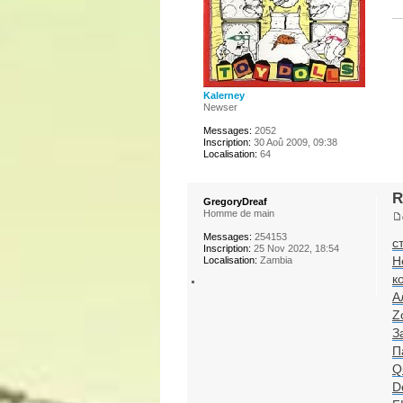
Kalerney
Newser
Messages:
2052
Inscription:
30 Aoû 2009, 09:38
Localisation:
64
R
GregoryDreaf
Homme de main
Messages:
254153
с
Inscription:
25 Nov 2022, 18:54
H
Localisation:
Zambia
к
А
Z
З
П
Q
D