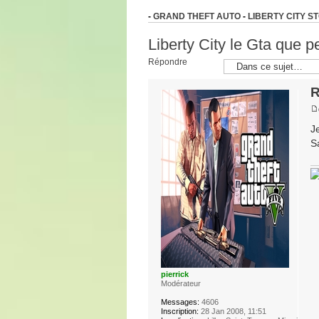
-
GRAND THEFT AUTO
-
LIBERTY CITY S
Liberty City le Gta que 
Répondre
R
J
S
pierrick
Modérateur
Messages:
4606
Inscription:
28 Jan 2008, 11:51