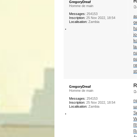
R
GregoryDreaf
Homme de main
Messages:
254153
a
Inscription:
25 Nov 2022, 18:54
g
Localisation:
Zambia
h
jo
k
l
n
p
re
s
R
GregoryDreaf
Homme de main
Messages:
254153
п
Inscription:
25 Nov 2022, 18:54
ш
Localisation:
Zambia
S
W
R
R