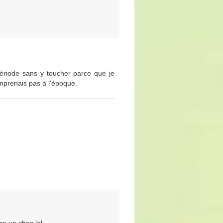
période sans y toucher parce que je
mprenais pas à l'époque.
re un choc lol.