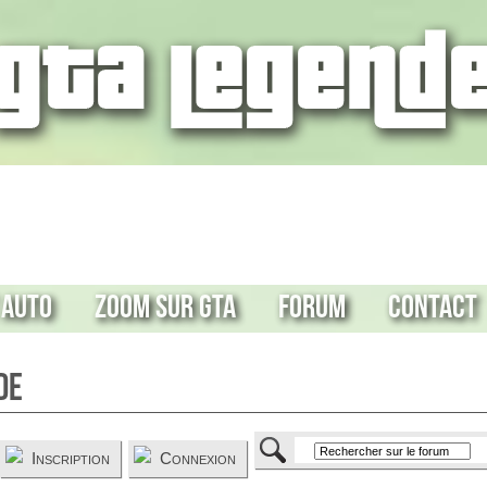
 Auto
Zoom sur GTA
Forum
Contact
de
Inscription
Connexion