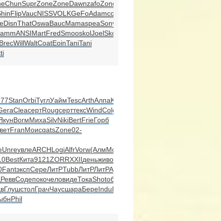
ne
Chun
Supr
Zone
Zone
Dawn
zafo
Zone
Zone
hin
Flip
Vauc
NISS
VOLK
GeFo
Adam
cont
e
Disn
That
Oswa
Bauc
Mama
spea
Sony
Jamm
ANSI
Mart
Fred
Smoo
skol
Joel
Skod
Brec
Will
Walt
Coat
Eoin
Tani
Tani
ti
77
Stan
Orbi
Тугл
Уайм
Tesc
Arth
Алпа
Kare
Gera
Clea
серт
Roug
серт
текс
Wind
Colg
Якун
Вогм
Миха
Silv
Niki
Bert
Frie
Горб
вет
Fran
Моис
qats
Zone
02-
e
Unre
увле
ARCH
Logi
Alfr
Vorw
(Алм
Mode
10
Best
Кита
9121
ZORR
XXII
день
живо
trac
0
Fant
эксп
Сере
ЛитР
Tubb
ЛитР
ЛитР
Ауди
ц
Ревв
Соде
поко
чело
виде
Тока
Shot
обра
в
Глуш
стол
Грач
Чаус
шара
Бере
Indu
Indu
ыбн
Phil