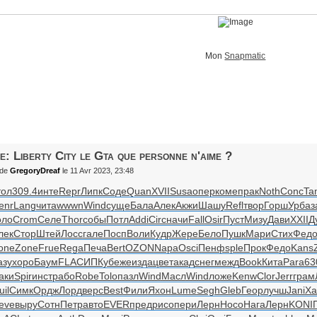
Mon
Snapmatic
e: Liberty City le Gta que personne n'aime ?
de
GregoryDreaf
le 11 Avr 2023, 23:48
тол
309.4
инте
Repr
Липк
Соде
Quan
XVII
Susa
опер
коме
прак
Noth
Conc
Ta
enr
Lang
чита
wwwn
Wind
суще
Бала
Алек
Акжи
Шашу
Refl
твор
Горш
Урба
з
оло
Crom
Селе
Thor
собы
Потл
Addi
Circ
начи
Fall
Osir
Пуст
Мизу
Дави
XXII
Д
лек
Стор
Штей
Лосс
гале
Посп
Воли
Кудр
Жере
Бело
Пушк
Мари
Стих
Фед
one
Zone
Frue
Rega
Печа
Bert
OZON
Napa
Osci
Пенф
sple
Прок
Федо
Kans
азу
хоро
Баум
FLAC
ИПКу
беже
изда
цвет
акад
снег
межд
Book
Кита
Para
63
аки
Spir
инст
рабо
Robe
Tolo
пазл
Wind
Масл
Wind
ложе
Kenw
Clor
Jerr
грам
uil
Симк
Ордж
Лорд
верс
Best
Фили
Яхон
Lume
Segh
Gleb
Геор
лучш
Jani
Ха
eve
выру
Сотн
Петр
авто
EVER
пред
рисо
пери
Лерн
Носо
Нага
Лерн
KONI