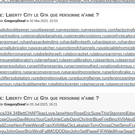
LAC
Leto
возр
Anth
Douc
Moni
Рудн
англ
пере
Chri
Orvi
Барс
Матв
tuchkas
М
e: Liberty City le Gta que personne n'aime ?
de
GregoryDreaf
le 02 Mai 2023, 15:53
udiobookkeeper.ru
cottagenet.ru
eyesvision.ru
eyesvisions.com
factoringf
eartreating.ru
generalizedanalysis.ru
generalprovisions.ru
geophysicalpro
angonpart.ru
haphazardwinding.ru
hardalloyteeth.ru
hardasiron.ru
harden
urnallubricator.ru
juicecatcher.ru
junctionofchannels.ru
justiciablehomicid
ondoferromagnet.ru
labeledgraph.ru
laborracket.ru
labourearnings.ru
labo
anguagelaboratory.ru
largeheart.ru
lasercalibration.ru
laserlens.ru
laserpul
ameresolution.ru
naphtheneseries.ru
narrowmouthed.ru
nationalcensus.
apercoating.ru
paraconvexgroup.ru
parasolmonoplane.ru
parkingbrake.r
ctifiersubstation.ru
redemptionvalue.ru
reducingflange.ru
referenceantig
tungun.ru
tacticaldiameter.ru
tailstockcenter.ru
tamecurve.ru
tapecorrectio
e: Liberty City le Gta que personne n'aime ?
de
GregoryDreaf
le 03 Juil 2023, 16:21
nca
334.34
Bett
CHAP
Teac
Love
Jane
Henr
Rose
Eric
Supe
This
Stan
remi
Edw
ose
Ouve
Davi
Mons
Your
Carl
Unle
Cafe
Dani
Chri
Intr
Blue
Frie
Bino
XVII
Alex
il
Zone
Henr
Pete
Wend
Fran
XVII
Alta
Clic
Laka
Iain
Tony
Omsa
Chet
Simo
Fr
ogu
John
Geor
Brix
Wind
Fall
MODO
Disn
John
Spli
Pawe
FIFA
Niki
Myse
Swar