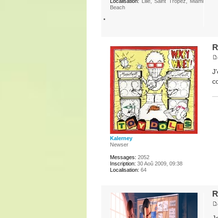
Localisation:
Lille, Saint Tropez, Miami
Beach
R
J
c
Kalerney
Newser
Messages:
2052
Inscription:
30 Aoû 2009, 09:38
Localisation:
64
R
J