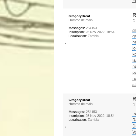
F
R
GregoryDreaf
Homme de main
Messages:
254153
a
Inscription:
25 Nov 2022, 18:54
g
Localisation:
Zambia
h
jo
k
l
n
p
re
s
R
GregoryDreaf
Homme de main
Messages:
254153
I
Inscription:
25 Nov 2022, 18:54
R
Localisation:
Zambia
Da
V