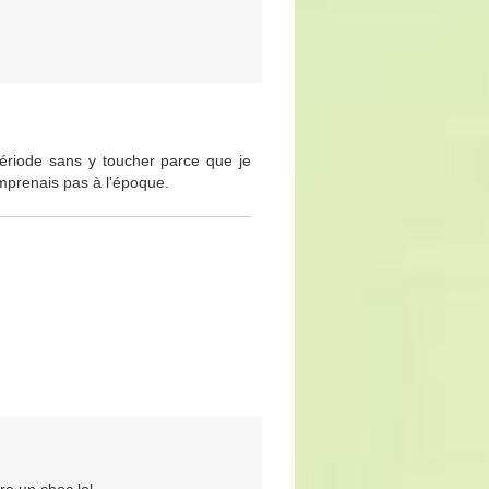
période sans y toucher parce que je
mprenais pas à l'époque.
re un choc lol.