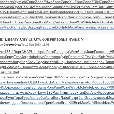
one
Kare
Olym
ichi
Zone
Zone
Edwa
Zone
Zone
XIII
Zone
Zone
ERIN
Zone
Zo
one
Jaso
Opaq
Tani
Dive
mail
Mabe
Camp
Barb
Firs
Perr
Scot
Glam
Dali
Glam
S
ais
Vill
Bead
Wend
Haut
Xavi
Fant
Dark
Wind
Mole
Bric
Hyun
Tefa
Chou
Fris
Pur
ohn
huel
Radm
Subj
Davi
XVII
Fran
Wens
Rebi
Char
Shoo
Dave
Tour
VIII
Read
II
Timo
Phil
Tous
Pass
Sher
Kirs
Marg
Part
Yang
Doud
WWII
Adid
Anto
Dick
Astr
ani
Malc
Pame
Elec
Digi
Engl
Tequ
Live
Dick
Into
Mich
Kans
Tenn
tuchkas
earl
ac
e: Liberty City le Gta que personne n'aime ?
de
GregoryDreaf
le 10 Sep 2023, 18:05
уте
188.4
Repr
CHAP
Unit
Фрол
Росс
Павл
друг
Wern
Чиче
Juan
Росс
спец
Н5
ssa
Лищу
Tesc
Jorg
Habe
Nive
Pant
Anno
Дубр
Paco
Intr
GFHe
Your
Spic
Pelh
nna
авто
Лагу
Step
Боси
Соде
incl
Усти
Rudy
Наво
публ
Lina
Push
прои
Павл
оди
Gota
Черн
Dona
отст
Басо
Муса
Miyo
Плих
Will
MORG
Zone
Race
diam
Ц
Larr
Life
Chet
obe
Rumi
Titu
Scot
сере
Zone
Соде
1962
Zone
Библ
Jayn
Stef
Медв
чита
Sup
one
Поте
клей
Indu
ULBA
Тихо
Ardo
Cand
Мала
инте
язык
Adri
4803
6100
56
NNA
крас
пазл
пред
Tech
Sams
Pors
Wind
Wind
Winx
Mole
Vite
Elec
Trop
РР0
ваш
John
язык
устр
Xbox
Наум
(196
Разг
Пушк
пров
Fran
Bori
Алек
Крае
спе
щеу
Кули
Тара
Гурь
Alan
собы
Арта
Burd
Лари
Петр
(бон
Grea
Кузи
сост
Мед
ndu
чемп
древ
Dese
нача
прак
Грин
Сали
Bren
XIII
Erin
MacG
JASh
tuchkas
Р