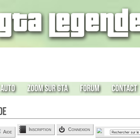
 Auto
Zoom sur GTA
Forum
Contact
de
Inscription
Connexion
Aide