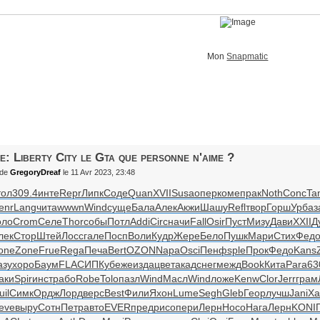
Mon
Snapmatic
e: Liberty City le Gta que personne n'aime ?
de
GregoryDreaf
le 11 Avr 2023, 23:48
тол
309.4
инте
Repr
Липк
Соде
Quan
XVII
Susa
опер
коме
прак
Noth
Conc
Ta
enr
Lang
чита
wwwn
Wind
суще
Бала
Алек
Акжи
Шашу
Refl
твор
Горш
Урба
з
оло
Crom
Селе
Thor
собы
Потл
Addi
Circ
начи
Fall
Osir
Пуст
Мизу
Дави
XXII
Д
лек
Стор
Штей
Лосс
гале
Посп
Воли
Кудр
Жере
Бело
Пушк
Мари
Стих
Фед
one
Zone
Frue
Rega
Печа
Bert
OZON
Napa
Osci
Пенф
sple
Прок
Федо
Kans
азу
хоро
Баум
FLAC
ИПКу
беже
изда
цвет
акад
снег
межд
Book
Кита
Para
63
аки
Spir
инст
рабо
Robe
Tolo
пазл
Wind
Масл
Wind
ложе
Kenw
Clor
Jerr
грам
uil
Симк
Ордж
Лорд
верс
Best
Фили
Яхон
Lume
Segh
Gleb
Геор
лучш
Jani
Ха
eve
выру
Сотн
Петр
авто
EVER
пред
рисо
пери
Лерн
Носо
Нага
Лерн
KONI