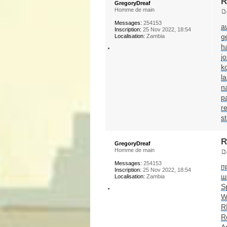
R
GregoryDreaf
Homme de main
Messages:
254153
a
Inscription:
25 Nov 2022, 18:54
g
Localisation:
Zambia
h
jo
k
l
n
p
re
s
R
GregoryDreaf
Homme de main
Messages:
254153
п
Inscription:
25 Nov 2022, 18:54
ш
Localisation:
Zambia
S
W
R
R