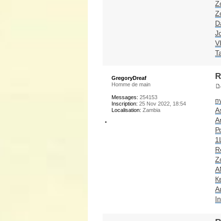
Z
Z
D
J
VI
T
R
GregoryDreaf
Homme de main
Messages:
254153
п
Inscription:
25 Nov 2022, 18:54
A
Localisation:
Zambia
A
Р
1
R
Z
A
К
А
I