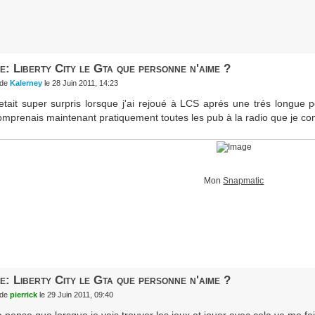
e: Liberty City le Gta que personne n'aime ?
de
Kalerney
le 28 Juin 2011, 14:23
'etait super surpris lorsque j'ai rejoué à LCS aprés une trés longue 
omprenais maintenant pratiquement toutes les pub à la radio que je co
Mon
Snapmatic
e: Liberty City le Gta que personne n'aime ?
de
pierrick
le 29 Juin 2011, 09:40
e pense que lorsque je vais trouver les jeux et jouer avec cela va me fai