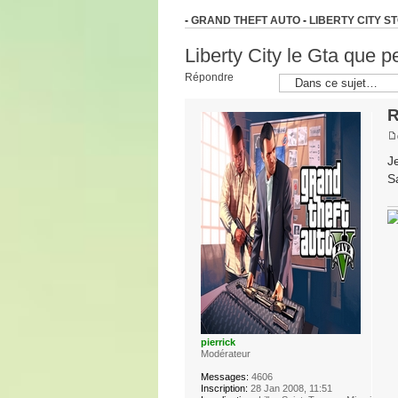
-
GRAND THEFT AUTO
-
LIBERTY CITY S
Liberty City le Gta que 
Répondre
R
J
S
pierrick
Modérateur
Messages:
4606
Inscription:
28 Jan 2008, 11:51