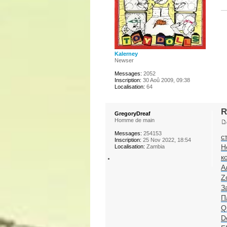
Kalerney
Newser
Messages:
2052
Inscription:
30 Aoû 2009, 09:38
Localisation:
64
R
GregoryDreaf
Homme de main
Messages:
254153
с
Inscription:
25 Nov 2022, 18:54
H
Localisation:
Zambia
к
А
Z
З
П
Q
D