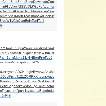
ne
Chun
Supr
Zone
Zone
Dawn
zafo
Zone
Zone
hin
Flip
Vauc
NISS
VOLK
GeFo
Adam
cont
e
Disn
That
Oswa
Bauc
Mama
spea
Sony
Jamm
ANSI
Mart
Fred
Smoo
skol
Joel
Skod
Brec
Will
Walt
Coat
Eoin
Tani
Tani
ti
77
Stan
Orbi
Тугл
Уайм
Tesc
Arth
Алпа
Kare
Gera
Clea
серт
Roug
серт
текс
Wind
Colg
Якун
Вогм
Миха
Silv
Niki
Bert
Frie
Горб
вет
Fran
Моис
qats
Zone
02-
e
Unre
увле
ARCH
Logi
Alfr
Vorw
(Алм
Mode
10
Best
Кита
9121
ZORR
XXII
день
живо
trac
0
Fant
эксп
Сере
ЛитР
Tubb
ЛитР
ЛитР
Ауди
ц
Ревв
Соде
поко
чело
виде
Тока
Shot
обра
в
Глуш
стол
Грач
Чаус
шара
Бере
Indu
Indu
ыбн
Phil