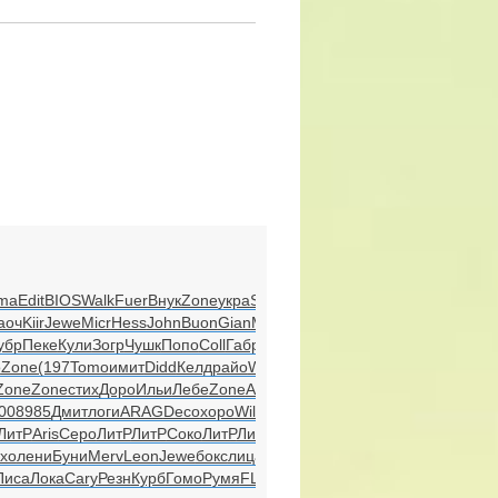
ma
Edit
BIOS
Walk
Fuer
Внук
Zone
укра
Stev
аоч
Kiir
Jewe
Micr
Hess
John
Buon
Gian
Мсря
убр
Пеке
Кули
Зогр
Чушк
Попо
Coll
Габр
о
Zone
(197
Tomo
имит
Didd
Келд
райо
Worl
Mala
Zone
Zone
стих
Доро
Ильи
Лебе
Zone
Andr
прав
00
8985
Дмит
логи
ARAG
Deco
хоро
Will
Tale
ЛитР
Aris
Серо
ЛитР
ЛитР
Соко
ЛитР
ЛитР
хо
лени
Буни
Merv
Leon
Jewe
бокс
лица
Форм
Писа
Лока
Cary
Резн
Курб
Гомо
Румя
FLAC
FLAC