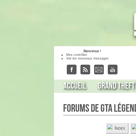
Bienvenue
!
Mes contrôles
Voir les nouveaux messages
Accueil
Grand Theft
Forums de GTA Légen
Index