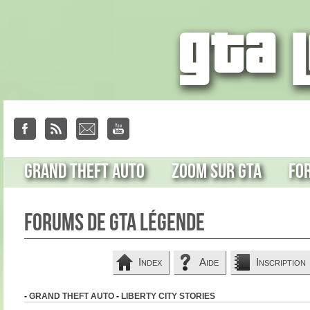
Grand Theft Auto
Zoom sur GTA
Fo
Forums de GTA Légende
Index
Aide
Inscription
-
GRAND THEFT AUTO
-
LIBERTY CITY STORIES