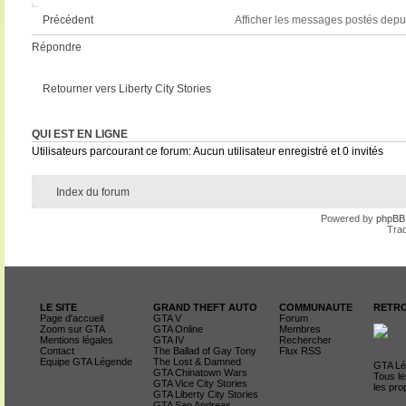
Afficher les messages postés depu
Précédent
Répondre
Retourner vers Liberty City Stories
QUI EST EN LIGNE
Utilisateurs parcourant ce forum: Aucun utilisateur enregistré et 0 invités
Index du forum
Powered by
phpBB
Trad
LE SITE
GRAND THEFT AUTO
COMMUNAUTE
RETRO
Page d'accueil
GTA V
Forum
Zoom sur GTA
GTA Online
Membres
Mentions légales
GTA IV
Rechercher
Contact
The Ballad of Gay Tony
Flux RSS
Equipe GTA Légende
The Lost & Damned
GTA Lég
GTA Chinatown Wars
Tous le
GTA Vice City Stories
les pro
GTA Liberty City Stories
GTA San Andreas