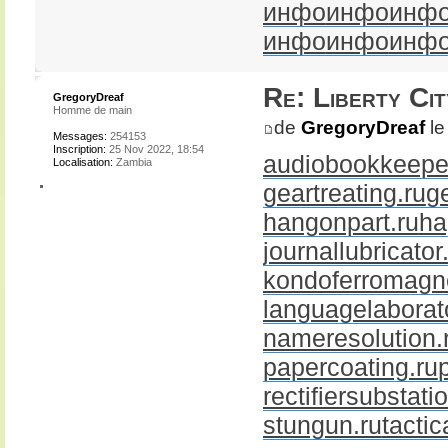
инфо
инфо
инф
инфо
инфо
инф
Re: Liberty Cit
GregoryDreaf
Homme de main
de
GregoryDreaf
le
Messages:
254153
Inscription:
25 Nov 2022, 18:54
audiobookkeeper
Localisation:
Zambia
geartreating.ru
g
hangonpart.ru
ha
journallubricator
kondoferromagne
languagelaborato
nameresolution.
papercoating.ru
rectifiersubstati
stungun.ru
tactic