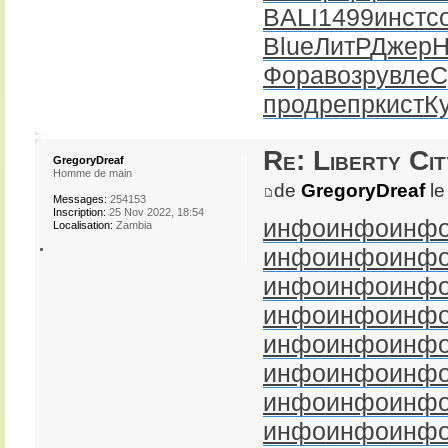
BALI
1499
инст
с
Blue
ЛитР
Джер
Н
Фора
возр
увле
С
прод
репр
кист
К
Re: Liberty Cit
GregoryDreaf
Homme de main
de
GregoryDreaf
le
Messages:
254153
Inscription:
25 Nov 2022, 18:54
инфо
инфо
инф
Localisation:
Zambia
инфо
инфо
инф
инфо
инфо
инф
инфо
инфо
инф
инфо
инфо
инф
инфо
инфо
инф
инфо
инфо
инф
инфо
инфо
инф