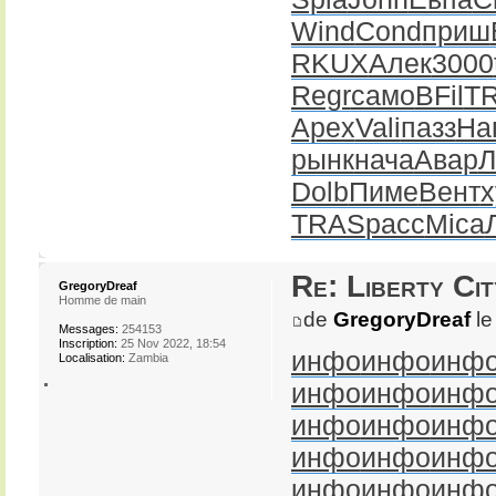
Wind
Cond
приш
RKUX
Алек
3000
Regr
само
BFil
T
Apex
Vali
пазз
На
рынк
нача
Авар
Л
Dolb
Пиме
Вент
х
TRAS
расс
Mica
Re: Liberty Cit
GregoryDreaf
Homme de main
de
GregoryDreaf
le
Messages:
254153
Inscription:
25 Nov 2022, 18:54
инфо
инфо
инф
Localisation:
Zambia
инфо
инфо
инф
инфо
инфо
инф
инфо
инфо
инф
инфо
инфо
инф