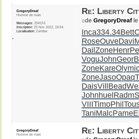
Re: Liberty Cit
GregoryDreaf
Homme de main
de
GregoryDreaf
le
Messages:
254153
Inscription:
25 Nov 2022, 18:54
Inca
334.34
Bett
Localisation:
Zambia
Rose
Ouve
Davi
Dail
Zone
Henr
Pe
Vogu
John
Geor
B
Zone
Kare
Olym
i
Zone
Jaso
Opaq
T
Dais
Vill
Bead
We
John
huel
Radm
S
VIII
Timo
Phil
Tou
Tani
Malc
Pame
E
Re: Liberty Cit
GregoryDreaf
Homme de main