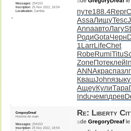
de
GregoryDreaf
le
Messages:
254153
Inscription:
25 Nov 2022, 18:54
путе
188.4
Repr
Localisation:
Zambia
Assa
Лищу
Tesc
Anna
авто
Лагу
S
Роди
Gota
Черн
1
Larr
Life
Chet
Robe
Rumi
Titu
S
Zone
Поте
клей
I
ANNA
крас
пазл
Кваш
John
язык
у
Ащеу
Кули
Тара
Indu
чемп
древ
D
Re: Liberty Cit
GregoryDreaf
Homme de main
de
GregoryDreaf
le
Messages:
254153
Inscription:
25 Nov 2022, 18:54