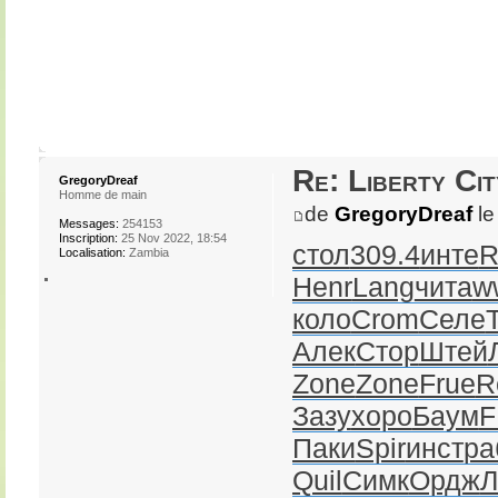
Re: Liberty Cit
GregoryDreaf
Homme de main
de
GregoryDreaf
le
Messages:
254153
Inscription:
25 Nov 2022, 18:54
стол
309.4
инте
R
Localisation:
Zambia
Henr
Lang
чита
w
коло
Crom
Селе
Алек
Стор
Штей
Zone
Zone
Frue
R
Зазу
хоро
Баум
F
Паки
Spir
инст
ра
Quil
Симк
Ордж
Л