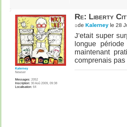
Re: Liberty Cit
de
Kalerney
le 28 J
J'etait super su
longue période
maintenant prat
comprenais pas 
Kalerney
Newser
Messages:
2052
Inscription:
30 Aoû 2009, 09:38
Localisation:
64