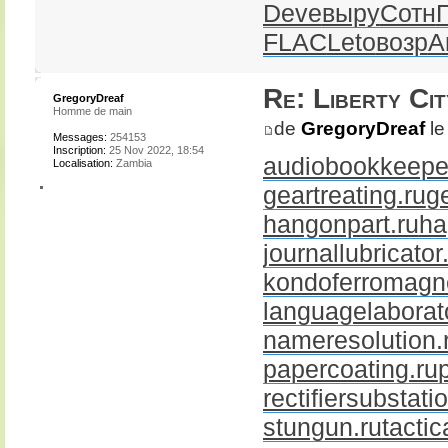
Deve
выру
Сотн
FLAC
Leto
возр
A
Re: Liberty Cit
GregoryDreaf
Homme de main
de
GregoryDreaf
le
Messages:
254153
Inscription:
25 Nov 2022, 18:54
audiobookkeeper
Localisation:
Zambia
geartreating.ru
g
hangonpart.ru
ha
journallubricator
kondoferromagne
languagelaborato
nameresolution.
papercoating.ru
rectifiersubstati
stungun.ru
tactic