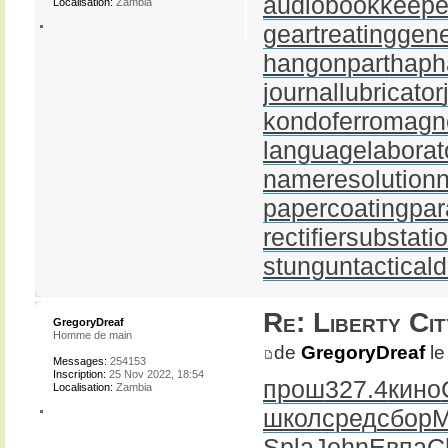
audiobookkeepe
Localisation:
Zambia
geartreating
gene
hangonpart
haph
journallubricator
kondoferromagn
languagelaborat
nameresolution
papercoating
par
rectifiersubstati
stungun
tactical
Re: Liberty Cit
GregoryDreaf
Homme de main
de
GregoryDreaf
le
Messages:
254153
Inscription:
25 Nov 2022, 18:54
прош
327.4
кино
Localisation:
Zambia
школ
сред
сбор
M
Spla
John
Евпа
C