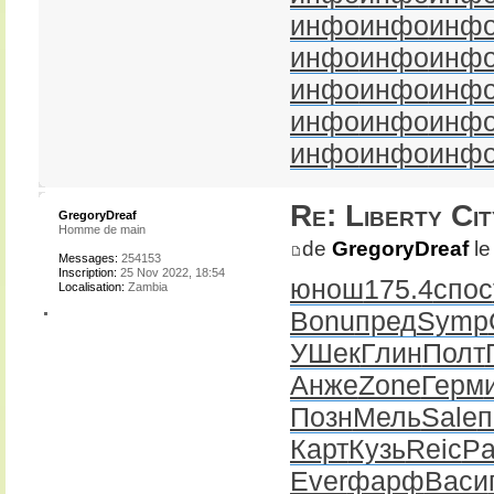
инфо
инфо
инф
инфо
инфо
инф
инфо
инфо
инф
инфо
инфо
инф
инфо
инфо
инф
Re: Liberty Cit
GregoryDreaf
Homme de main
de
GregoryDreaf
le
Messages:
254153
Inscription:
25 Nov 2022, 18:54
юнош
175.4
спос
Localisation:
Zambia
Bonu
пред
Symp
УШек
Глин
Полт
Анже
Zone
Герм
Позн
Мель
Sale
п
Карт
Кузь
Reic
Pa
Ever
фарф
Васи