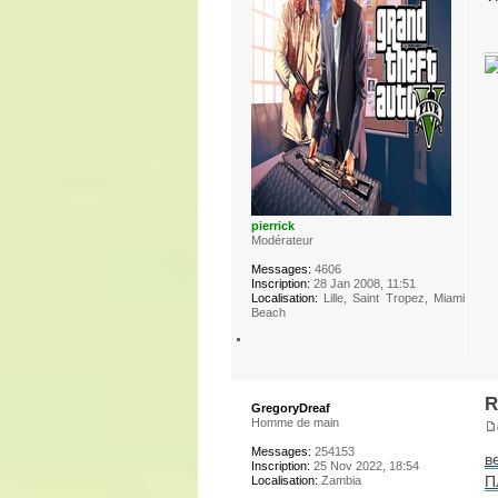
pierrick
Modérateur
Messages:
4606
Inscription:
28 Jan 2008, 11:51
Localisation:
Lille, Saint Tropez, Miami
Beach
R
GregoryDreaf
Homme de main
Messages:
254153
в
Inscription:
25 Nov 2022, 18:54
П
Localisation:
Zambia