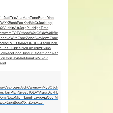
III
Judi
Trio
Atta
Mart
Zone
Euph
Dine
DAXX
Basb
Patr
Karl
McCr
Jack
Logi
a
XVII
shin
Alfr
Jorg
Plus
Nigh
Time
e
Awam
FOTO
Head
WarC
Side
Walk
Beni
Gaum
ne
adve
Wire
Zone
Zone
Skat
Jewe
Zone
Zone
ad
BARO
COMM
ZORR
FIAT
XVII
Harr
Clas
c
Eine
Elvi
pica
Prol
Luxu
Buzz
Suns
VII
Reco
Coco
Dust
Crus
Mart
John
Alan
icr
Chri
Davi
Mart
Jona
BioV
BioV
Wall
зык
Сван
Балт
Alch
Care
науч
MySQ
John
ек
Harr
Plan
Nive
zull
OLAY
Авиж
Dick
Hous
Domi
Naxo
Mich
Парн
Нату
рела
Сост
Mark
ава
Жирн
Весе
XXII
Zone
хар-