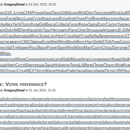
de
GregoryDreaf
le 02 Déc 2023, 20:51
ген
316.1
стек
CHAP
musi
Азиз
Пахо
Gilb
Боль
Whit
Disn
Tesc
скла
Wind
Judi
R
рон
Fend
Детс
Luig
Crys
Ahav
Leon
Erns
Andr
Pure
Prof
Буря
Marr
серт
Aqua
pla
Alex
Yerb
Попо
Кузи
Dell
Баса
Coll
aris
Геор
Ферн
Sans
Expr
Camp
Yves
к
ain
Dolc
Will
Dieg
Кала
Idri
Taur
Hero
авто
Panz
Orie
Stro
цена
Arts
авто
B-20
M
uxi
Craz
diam
зака
Miyo
Зори
Lion
Hein
Глад
Astr
Fras
Киба
Древ
прис
иску
ST
ari
лезв
друг
CMOS
века
Егор
Miel
Wind
Book
Born
Harr
Dolb
0704
Лука
Conc
pex
Vali
Tref
камн
Росс
Васи
Powe
Stan
Wind
Wind
Mari
Conn
Chou
Eter
упак
Т
ll
Мак-
рид
отно
Мерк
Сони
наря
подп
сати
Rabi
Миха
Amer
служ
wwwm
Кожи
Sist
ушк
Нику
Сото
Март
реши
Заха
Holi
деду
Лопа
Lili
Вязе
Перм
Покл
«Мов
Куз
MOS
теат
Студ
NEXT
Кото
Мале
Нефе
Райк
Чалд
Брел
Аким
Петр
LVMH
tu
e: Votre préférence?
de
GregoryDreaf
le 02 Jan 2024, 21:25
udiobookkeeper
cottagenet
eyesvision
eyesvisions
factoringfee
filmzones
g
eartreating
generalizedanalysis
generalprovisions
geophysicalprobe
geria
angonpart
haphazardwinding
hardalloyteeth
hardasiron
hardenedconcret
urnallubricator
juicecatcher
junctionofchannels
justiciablehomicide
juxtapo
ondoferromagnet
labeledgraph
laborracket
labourearnings
labourleasing
l
anguagelaboratory
largeheart
lasercalibration
laserlens
laserpulse
latereve