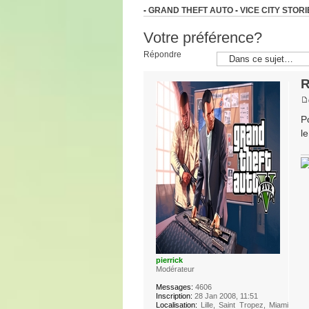
-
GRAND THEFT AUTO
-
VICE CITY STORI
Votre préférence?
Répondre
R
P
le
pierrick
Modérateur
Messages:
4606
Inscription:
28 Jan 2008, 11:51
Localisation:
Lille, Saint Tropez, Miami