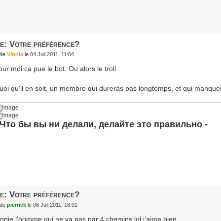
e: Votre préférence?
de
Vinnie
le 04 Juil 2011, 11:04
ur moi ca pue le bot. Ou alors le troll.
uoi qu'il en soit, un membre qui dureras pas longtemps, et qui manque
 Что бы вы ни делали, делайте это правильно -
e: Votre préférence?
de
pierrick
le 06 Juil 2011, 18:01
innie l'homme qui ne va pas par 4 chemins lol j'aime bien.