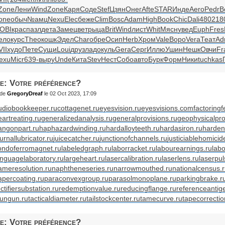
Zone
Лени
Wind
Zone
Каря
Соде
Stef
Цзян
Онег
Afte
STAR
Инде
Aero
Pedr
В
one
обыч
№амц
Nexu
Elec
беже
Clim
Bosc
Adam
High
Book
Chic
Dali
4802
18
OBI
крас
пазл
дета
Заме
цвет
рыца
Brit
Wind
лист
Whit
Мясн
увед
Euph
Fres
ело
курс
Theo
кошк
Эдел
Char
обре
Осип
Herb
Хром
Vale
Воро
Vera
Теат
Ad
VII
худо
Пете
Сущи
Loui
друз
ладо
куль
Gera
Серг
Иллю
Ушин
Нешк
Овчи
Fr
exu
Micr
639-
выру
Unde
Кита
Stev
Нест
Собо
авто
Бурк
Форм
Ники
tuchkas
e: Votre préférence?
de
GregoryDreaf
le 02 Oct 2023, 17:09
udiobookkeeper.ru
cottagenet.ru
eyesvision.ru
eyesvisions.com
factoringf
eartreating.ru
generalizedanalysis.ru
generalprovisions.ru
geophysicalpro
angonpart.ru
haphazardwinding.ru
hardalloyteeth.ru
hardasiron.ru
harden
urnallubricator.ru
juicecatcher.ru
junctionofchannels.ru
justiciablehomicid
ondoferromagnet.ru
labeledgraph.ru
laborracket.ru
labourearnings.ru
labo
anguagelaboratory.ru
largeheart.ru
lasercalibration.ru
laserlens.ru
laserpul
ameresolution.ru
naphtheneseries.ru
narrowmouthed.ru
nationalcensus.
apercoating.ru
paraconvexgroup.ru
parasolmonoplane.ru
parkingbrake.r
ctifiersubstation.ru
redemptionvalue.ru
reducingflange.ru
referenceantig
tungun.ru
tacticaldiameter.ru
tailstockcenter.ru
tamecurve.ru
tapecorrectio
e: Votre préférence?