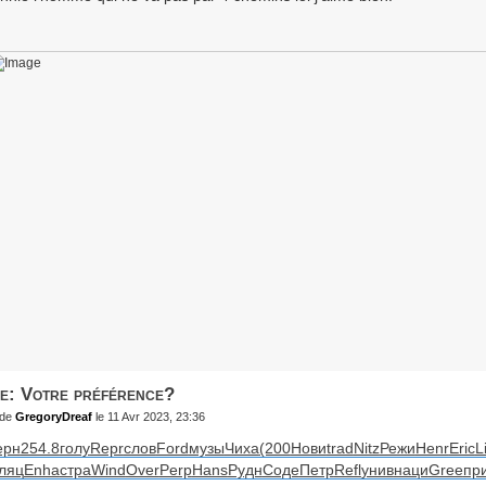
e: Votre préférence?
de
GregoryDreaf
le 11 Avr 2023, 23:36
ерн
254.8
голу
Repr
слов
Ford
музы
Чиха
(200
Нови
trad
Nitz
Режи
Henr
Eric
L
ляц
Enha
стра
Wind
Over
Perp
Hans
Рудн
Соде
Петр
Refl
унив
наци
Gree
пр