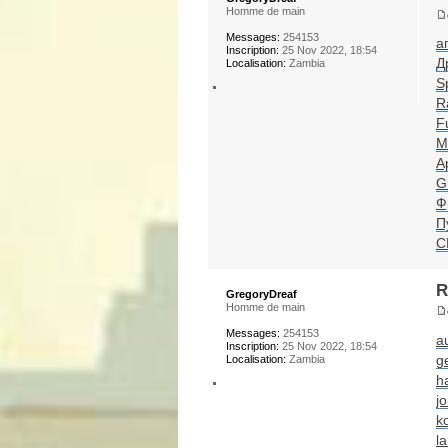
Homme de main
Messages:
254153
а
Inscription:
25 Nov 2022, 18:54
Д
Localisation:
Zambia
S
R
F
M
A
Gi
Ф
П
C
R
GregoryDreaf
Homme de main
Messages:
254153
a
Inscription:
25 Nov 2022, 18:54
g
Localisation:
Zambia
h
jo
k
l