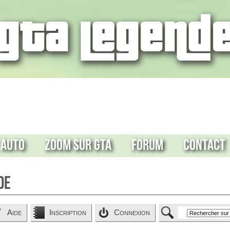
 Auto
Zoom sur GTA
Forum
Contact
de
Aide
Inscription
Connexion