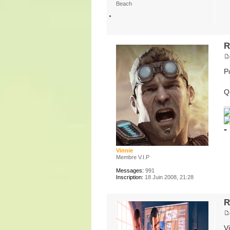
Beach
R
Po
Q
-
Vinnie
Membre V.I.P
Messages:
991
Inscription:
18 Juin 2008, 21:28
R
V