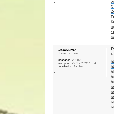
о
С
Z
F
K
п
Si
m
R
GregoryDreaf
Homme de main
Messages:
254153
h
Inscription:
25 Nov 2022, 18:54
ht
Localisation:
Zambia
h
ht
h
h
h
h
ht
h