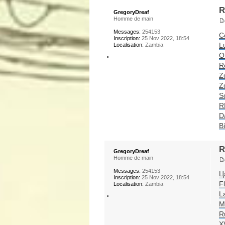
R
GregoryDreaf
Homme de main
Messages:
254153
C
Inscription:
25 Nov 2022, 18:54
L
Localisation:
Zambia
O
R
Z
Z
S
R
D
B
R
GregoryDreaf
Homme de main
Messages:
254153
Ц
Inscription:
25 Nov 2022, 18:54
Fl
Localisation:
Zambia
L
M
R
X