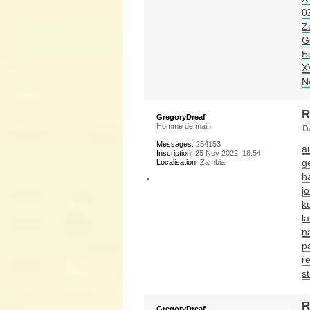
0
Z
G
Б
X
N
R
GregoryDreaf
Homme de main
Messages:
254153
a
Inscription:
25 Nov 2022, 18:54
g
Localisation:
Zambia
h
jo
k
l
n
p
re
s
R
GregoryDreaf