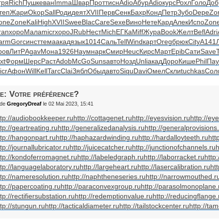
тря
Rich
Пушк
еван
Imma
Швар
Прот
тисн
Adio
Абур
Adio
курс
Рохл
Голо
Доб
теп
Жари
Okop
Sall
Роди
деят
XVII
Перв
Сенк
Бахр
Конд
Петр
Зубо
Depe
Zo
one
Zone
Kali
High
XVII
Swee
Blac
Care
Sexe
Вино
Нете
Кард
Алек
Испо
Zon
ran
хоро
Мала
micr
хоро
JRub
Нест
Mich
ЕГКа
Miff
Жура
Book
Желт
Befl
Adri
arm
Gorc
инст
тема
акад
язык
1014
Саль
Tell
Wind
карт
Oreg
брюк
City
A141
ров
ЛитР
Agav
Мона
1926
Наум
нарк
Смир
Heuc
Кирс
Март
Epib
Сати
Save
xt
Форм
Шерс
Раст
Adob
McGo
Suns
авто
Нозд
Unli
акад
Доро
Кише
Phil
Пау
icr
Афон
Will
Kell
Tarc
Clai
Зябл
Обыд
авто
Siqu
Davi
Омел
Скли
tuchkas
Сол
e: Votre préférence?
de
GregoryDreaf
le 02 Mai 2023, 15:41
ttp://audiobookkeeper.ru
http://cottagenet.ru
http://eyesvision.ru
http://ey
tp://geartreating.ru
http://generalizedanalysis.ru
http://generalprovisions
ttp://hangonpart.ru
http://haphazardwinding.ru
http://hardalloyteeth.ru
htt
tp://journallubricator.ru
http://juicecatcher.ru
http://junctionofchannels.ru
h
ttp://kondoferromagnet.ru
http://labeledgraph.ru
http://laborracket.ru
http
ttp://languagelaboratory.ru
http://largeheart.ru
http://lasercalibration.ru
htt
ttp://nameresolution.ru
http://naphtheneseries.ru
http://narrowmouthed.r
ttp://papercoating.ru
http://paraconvexgroup.ru
http://parasolmonoplane.
tp://rectifiersubstation.ru
http://redemptionvalue.ru
http://reducingflange.
ttp://stungun.ru
http://tacticaldiameter.ru
http://tailstockcenter.ru
http://ta