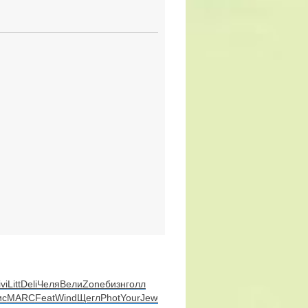
ivi
Litt
Deli
Челя
Вели
Zone
бизн
голл
ис
MARC
Feat
Wind
Щегл
Phot
Your
Jewe
Вахр