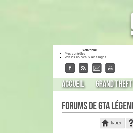
Bienvenue
!
Mes contrôles
Voir les nouveaux messages
Accueil
Grand Theft
Forums de GTA Légen
Index