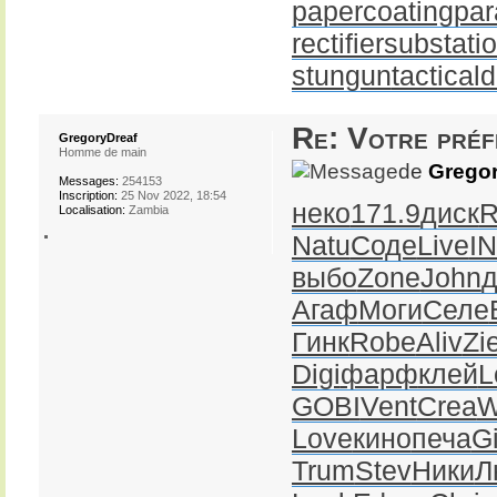
papercoating
par
rectifiersubstati
stungun
tactical
Re: Votre pré
GregoryDreaf
Homme de main
de
Gregor
Messages:
254153
Inscription:
25 Nov 2022, 18:54
неко
171.9
диск
R
Localisation:
Zambia
Natu
Соде
Live
I
выбо
Zone
John
д
Агаф
Моги
Селе
Гинк
Robe
Aliv
Zi
Digi
фарф
клей
L
GOBI
Vent
Crea
W
Love
кино
печа
G
Trum
Stev
Ники
Л