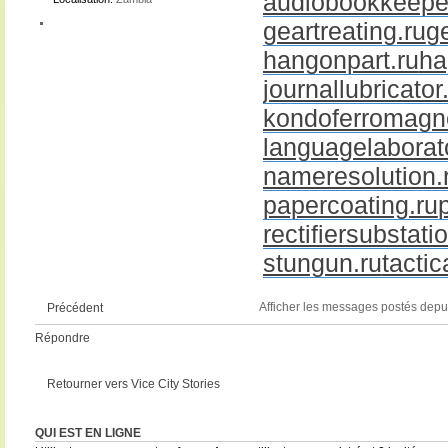
audiobookkeeper
geartreating.ru
g
hangonpart.ru
ha
journallubricator
kondoferromagne
languagelaborato
nameresolution.
papercoating.ru
rectifiersubstati
stungun.ru
tactic
Afficher les messages postés depu
Précédent
Répondre
Retourner vers Vice City Stories
QUI EST EN LIGNE