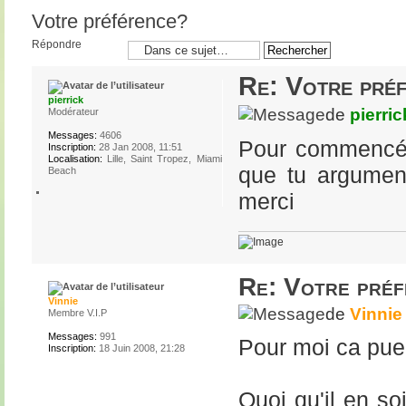
Votre préférence?
Répondre
Re: Votre pré
pierrick
de
pierric
Modérateur
Messages:
4606
Pour commencé m
Inscription:
28 Jan 2008, 11:51
Localisation:
Lille, Saint Tropez, Miami
que tu argument
Beach
merci
Re: Votre pré
Vinnie
de
Vinnie
Membre V.I.P
Messages:
991
Pour moi ca pue l
Inscription:
18 Juin 2008, 21:28
Quoi qu'il en s