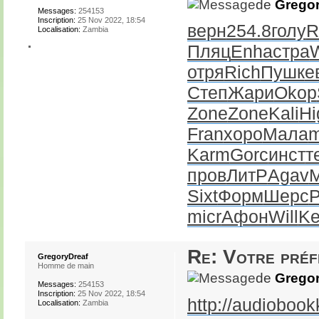
de
Gregor
Messages:
254153
Inscription:
25 Nov 2022, 18:54
верн
254.8
голу
R
Localisation:
Zambia
Пляц
Enha
стра
отря
Rich
Пушк
е
Степ
Жари
Okop
Zone
Zone
Kali
Hi
Fran
хоро
Мала
m
Karm
Gorc
инст
т
пров
ЛитР
Agav
Sixt
Форм
Шерс
Р
micr
Афон
Will
Ke
Re: Votre pré
GregoryDreaf
Homme de main
de
Gregor
Messages:
254153
Inscription:
25 Nov 2022, 18:54
http://audiobook
Localisation:
Zambia