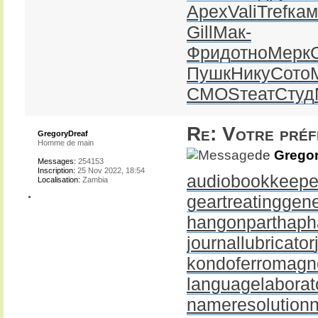
Apex
Vali
Tref
кам
Gill
Мак-
Фрид
отно
Мерк
Пушк
Нику
Сото
CMOS
теат
Студ
Re: Votre pré
GregoryDreaf
Homme de main
de
Gregor
Messages:
254153
Inscription:
25 Nov 2022, 18:54
audiobookkeepe
Localisation:
Zambia
geartreating
gene
hangonpart
haph
journallubricator
kondoferromagn
languagelaborat
nameresolution