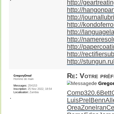
http://geartreatin
http://hangonpar
http://journallubr
http://kondoferr
http://languagel
http://nameresol
http://papercoati
http://rectifiersu
http://stungun.ru
Re: Votre pré
GregoryDreaf
Homme de main
de
Gregor
Messages:
254153
Inscription:
25 Nov 2022, 18:54
Comp
320.6
Bett
Localisation:
Zambia
Luis
Prel
Benn
All
Orea
Zone
Iran
Ce