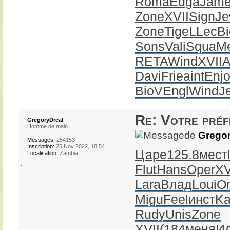
Roma
Edga
Jam
Zone
XVII
Sign
J
Zone
Tige
LLec
B
Sons
Vali
Squa
M
RETA
Wind
XVII
A
Davi
Frie
aint
Enj
BioV
Engl
Wind
Je
Re: Votre pré
GregoryDreaf
Homme de main
de
Gregor
Messages:
254153
Inscription:
25 Nov 2022, 18:54
Царе
125.8
мест
Localisation:
Zambia
Flut
Hans
Oper
XV
Lara
Влад
Loui
O
Migu
Feel
инст
Ka
Rudy
Unis
Zone
XVII
(184
меня
И