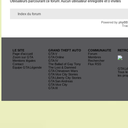
Utilisateurs parcourant ce forum: Aucun utilisateur enregistré et 0 invités
Index du forum
Powered by
phpBB
Trad
LE SITE
GRAND THEFT AUTO
COMMUNAUTE
RETRO
Page d'accueil
GTA V
Forum
Zoom sur GTA
GTA Online
Membres
Mentions légales
GTA IV
Rechercher
Contact
The Ballad of Gay Tony
Flux RSS
Equipe GTA Légende
The Lost & Damned
GTA Lég
GTA Chinatown Wars
Tous le
GTA Vice City Stories
les pro
GTA Liberty City Stories
GTA San Andreas
GTA Vice City
GTA III