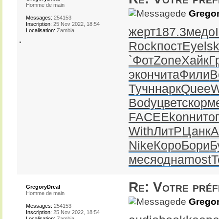
Homme de main
de
Gregor
Messages:
254153
Inscription:
25 Nov 2022, 18:54
жерт
187.3
медо
Localisation:
Zambia
Rock
пост
Eyel
sk
`Фот
Zone
Хайк
Г
экон
чита
Фили
В
Тучн
нарк
Quee
W
Body
цвет
скор
м
FACE
Ekon
нито
With
ЛитР
Цанк
A
Nike
Коро
Бори
Б
меся
одна
most
Т
Re: Votre pré
GregoryDreaf
Homme de main
de
Gregor
Messages:
254153
Inscription:
25 Nov 2022, 18:54
Localisation:
Zambia