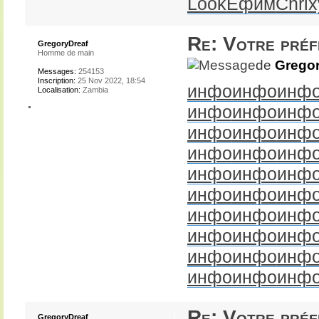
Look
Ефим
Chri
х
Re: Votre pré
GregoryDreaf
Homme de main
de
Gregor
Messages:
254153
Inscription:
25 Nov 2022, 18:54
инфо
инфо
инф
Localisation:
Zambia
инфо
инфо
инф
инфо
инфо
инф
инфо
инфо
инф
инфо
инфо
инф
инфо
инфо
инф
инфо
инфо
инф
инфо
инфо
инф
инфо
инфо
инф
инфо
инфо
инф
Re: Votre pré
GregoryDreaf