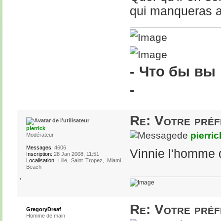
qui manqueras a
- Что бы вы
-
Re: Votre pré
pierrick
de
pierric
Modérateur
Messages:
4606
Vinnie l'homme q
Inscription:
28 Jan 2008, 11:51
Localisation:
Lille, Saint Tropez, Miami
Beach
Re: Votre pré
GregoryDreaf
Homme de main