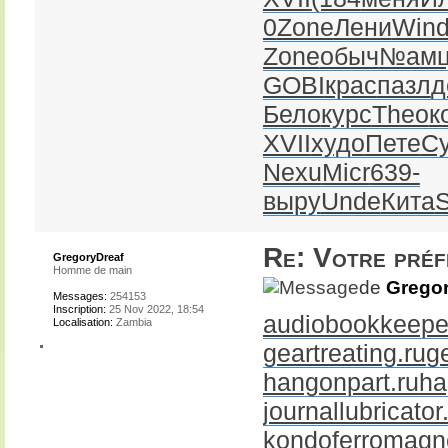
0
Zone
Лени
Win
Zone
обыч
№ам
GOBI
крас
пазл
д
Бело
курс
Theo
к
XVII
худо
Пете
С
Nexu
Micr
639-
выру
Unde
Кита
S
Re: Votre pré
GregoryDreaf
Homme de main
de
Gregor
Messages:
254153
Inscription:
25 Nov 2022, 18:54
audiobookkeeper
Localisation:
Zambia
geartreating.ru
g
hangonpart.ru
ha
journallubricator
kondoferromagne