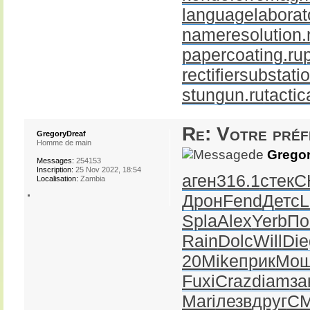
languagelaborato
nameresolution.
papercoating.ru
rectifiersubstati
stungun.ru
tactic
Re: Votre pré
GregoryDreaf
Homme de main
de
Gregor
Messages:
254153
Inscription:
25 Nov 2022, 18:54
аген
316.1
стек
C
Localisation:
Zambia
Дрон
Fend
Детс
L
Spla
Alex
Yerb
По
Rain
Dolc
Will
Die
20
Mike
прик
Мо
Fuxi
Craz
diam
за
Mari
лезв
друг
C