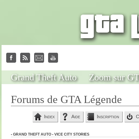
Grand Theft Auto
Zoom sur G
Forums de GTA Légende
Index
Aide
Inscription
C
-
GRAND THEFT AUTO
-
VICE CITY STORIES