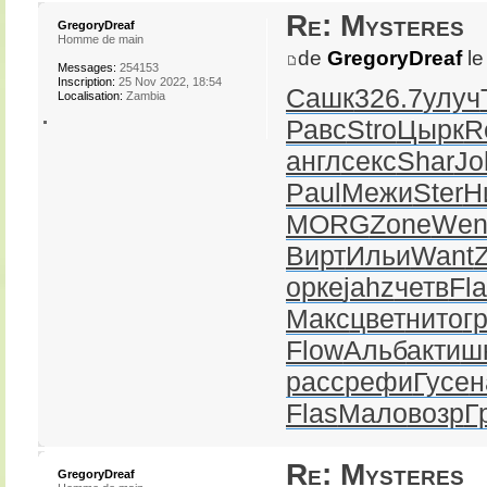
Re: Mysteres
GregoryDreaf
Homme de main
de
GregoryDreaf
le
Messages:
254153
Inscription:
25 Nov 2022, 18:54
Сашк
326.7
улуч
Localisation:
Zambia
Равс
Stro
Цырк
R
англ
секс
Shar
Jo
Paul
Межи
Ster
Н
MORG
Zone
Wen
Вирт
Ильи
Want
орке
jahz
четв
Fl
Макс
цвет
нито
г
Flow
Альб
акти
ш
расс
рефи
Гусе
н
Flas
Мало
возр
Г
Re: Mysteres
GregoryDreaf