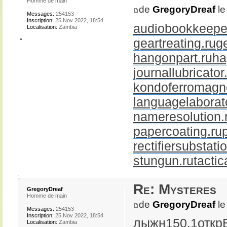
Homme de main
de
GregoryDreaf
le
Messages:
254153
Inscription:
25 Nov 2022, 18:54
audiobookkeeper
Localisation:
Zambia
geartreating.ru
g
hangonpart.ru
ha
journallubricator
kondoferromagne
languagelaborato
nameresolution.
papercoating.ru
rectifiersubstati
stungun.ru
tactic
Re: Mysteres
GregoryDreaf
Homme de main
de
GregoryDreaf
le
Messages:
254153
Inscription:
25 Nov 2022, 18:54
лыжн
150.1
откр
Localisation:
Zambia