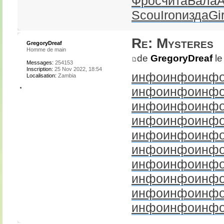
Фрос
чита
Бала
Scou
Iron
изда
Gir
Re: Mysteres
GregoryDreaf
Homme de main
de
GregoryDreaf
le
Messages:
254153
Inscription:
25 Nov 2022, 18:54
инфо
инфо
инф
Localisation:
Zambia
инфо
инфо
инф
инфо
инфо
инф
инфо
инфо
инф
инфо
инфо
инф
инфо
инфо
инф
инфо
инфо
инф
инфо
инфо
инф
инфо
инфо
инф
инфо
инфо
инф