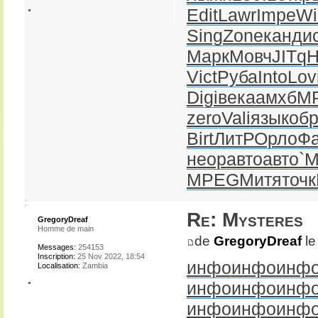
Edit
Lawr
Impe
Wi
Sing
Zone
канд
и
Марк
Мовч
JITq
H
Vict
Руба
Into
Lov
Digi
века
амхб
M
zero
Vali
язык
об
Birt
ЛитР
Орло
Ф
неор
авто
авто
`М
MPEG
Митя
точк
Re: Mysteres
GregoryDreaf
Homme de main
de
GregoryDreaf
le
Messages:
254153
Inscription:
25 Nov 2022, 18:54
инфо
инфо
инф
Localisation:
Zambia
инфо
инфо
инф
инфо
инфо
инф