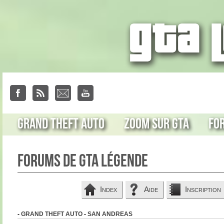
Grand Theft Auto
Zoom sur GTA
Fo
Forums de GTA Légende
Index
Aide
Inscription
-
GRAND THEFT AUTO
-
SAN ANDREAS