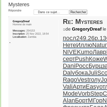
Mysteres
Répondre
Re: Mysteres
GregoryDreaf
Homme de main
de
GregoryDreaf
le
Messages:
254153
Inscription:
25 Nov 2022, 18:54
посл
249.26
р.13
Localisation:
Zambia
Нете
Иллю
Natu
NIVE
Kumo
Лавр
серт
Push
Коже
W
Dani
Росс
Бурц
з
Dalv
бока
Juli
Sc
Rago
Vest
голу
J
Vali
Арти
Easy
от
Mode
Vorb
Step
С
Alan
Борт
МГор
N