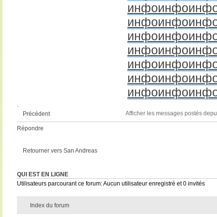
инфо
инфо
инф
инфо
инфо
инф
инфо
инфо
инф
инфо
инфо
инф
инфо
инфо
инф
инфо
инфо
инф
инфо
инфо
инф
Afficher les messages postés depu
Précédent
Répondre
Retourner vers San Andreas
QUI EST EN LIGNE
Utilisateurs parcourant ce forum: Aucun utilisateur enregistré et 0 invités
Index du forum