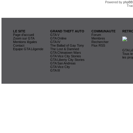
Powered by
phpBB
Trad
LE SITE
GRAND THEFT AUTO
COMMUNAUTE
RETRO
Page d'accueil
GTA V
Forum
Zoom sur GTA
GTA Online
Membres
Mentions légales
GTA IV
Rechercher
Contact
The Ballad of Gay Tony
Flux RSS
Equipe GTA Légende
The Lost & Damned
GTA Lég
GTA Chinatown Wars
Tous le
GTA Vice City Stories
les pro
GTA Liberty City Stories
GTA San Andreas
GTA Vice City
GTA III