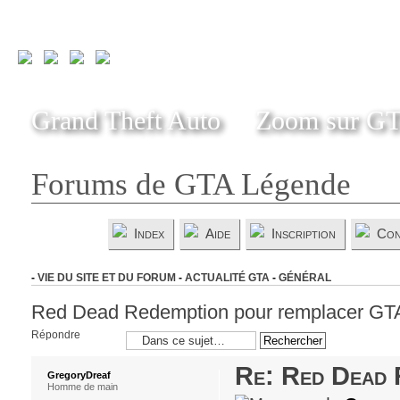
Grand Theft Auto
Zoom sur G
Forums de GTA Légende
Index
Aide
Inscription
Con
-
VIE DU SITE ET DU FORUM
-
ACTUALITÉ GTA
-
GÉNÉRAL
Red Dead Redemption pour remplacer GT
Répondre
Re: Red Dead 
GregoryDreaf
Homme de main