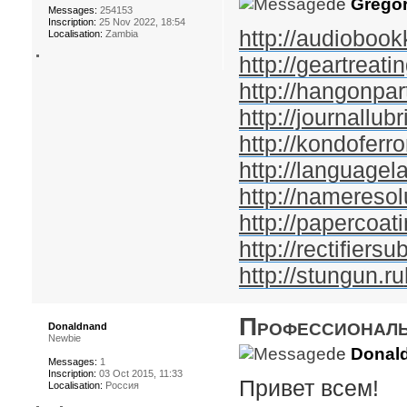
de
Gregor
Messages:
254153
Inscription:
25 Nov 2022, 18:54
http://audiobook
Localisation:
Zambia
http://geartreatin
http://hangonpar
http://journallubr
http://kondoferr
http://languagel
http://nameresol
http://papercoati
http://rectifiersu
http://stungun.ru
Профессионал
Donaldnand
Newbie
de
Donal
Messages:
1
Inscription:
03 Oct 2015, 11:33
Привет всем!
Localisation:
Россия