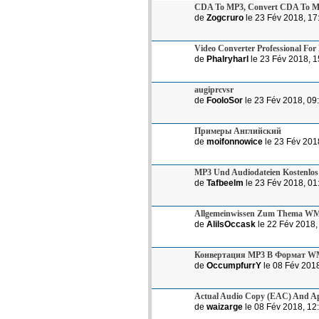
CDA To MP3, Convert CDA To 
de
Zogcruro
le 23 Fév 2018, 17
Video Converter Professional Fo
de
Phalryharl
le 23 Fév 2018, 1
augiprcvsr
de
FooloSor
le 23 Fév 2018, 09
Примеры Английский
de
moifonnowice
le 23 Fév 201
MP3 Und Audiodateien Kostenlo
de
Tafbeelm
le 23 Fév 2018, 01
Allgemeinwissen Zum Thema W
de
AlilsOccask
le 22 Fév 2018,
Конвертация MP3 В Формат 
de
OccumpfurrY
le 08 Fév 2018
Actual Audio Copy (EAC) And Ap
de
waizarge
le 08 Fév 2018, 12