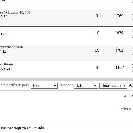
or Windows 10, 7, 8
9
1769
00:51
10
1979
 17:31
двухстворчатые
15
4781
4:11
r Obtain
8
10634
, 07:08
ujets postés depuis:
Trier par
430 s
Aller à:
ateur enregistré et 0 invités