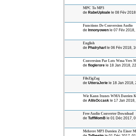
MPC To MP3
de
RabeUploale
le 08 Fév 2018
Functions De Conversion Audio
de
Innonyowen
le 07 Fév 2018,
English
de
Phalryharl
le 06 Fév 2018, 1
Conversion Par Lots Wma Vers 
de
floglerore
le 18 Jan 2018, 2
FileZigZag
de
UtteraJerie
le 18 Jan 2018, 
Wie Kann Itunes WMA Dateien K
de
AlilsOccask
le 17 Jan 2018,
Free Audio Converter Download
de
TuffMomB
le 01 Déc 2017, 0
Mehrere MP3 Dateien Zu Einer 
de
Tafbeelm
le 01 Déc 2017, 01