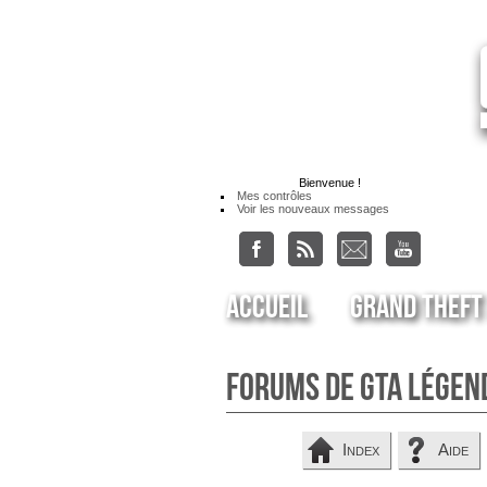
Bienvenue
!
Mes contrôles
Voir les nouveaux messages
Accueil
Grand Theft
Forums de GTA Légen
Index
Aide