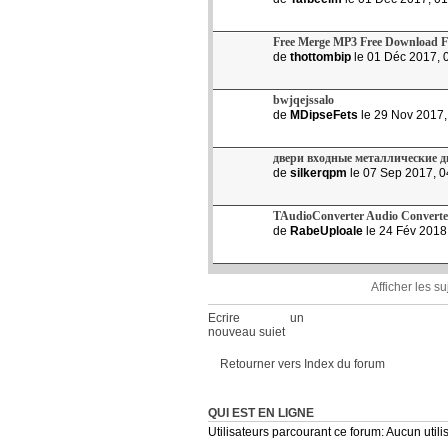
Free Merge MP3 Free Download F
de
thottombip
le 01 Déc 2017, 
bwjqejssalo
de
MDipseFets
le 29 Nov 2017,
двери входные металлические 
de
silkerqpm
le 07 Sep 2017, 0
TAudioConverter Audio Converte
de
RabeUploale
le 24 Fév 2018
Afficher les s
Ecrire un
nouveau sujet
Retourner vers Index du forum
QUI EST EN LIGNE
Utilisateurs parcourant ce forum: Aucun utilis