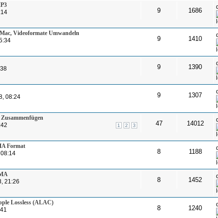
MP3
9
1686
:14
r Mac, Videoformate Umwandeln
9
1410
5:34
9
1390
:38
9
1307
8, 08:24
s Zusammenfügen
47
14012
:42
1
2
3
MA Format
8
1188
 08:14
WMA
8
1452
, 21:26
ple Lossless (ALAC)
8
1240
:41