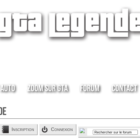
 Auto
Zoom sur GTA
Forum
Contact
de
Inscription
Connexion