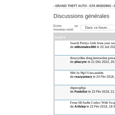
-
GRAND THEFT AUTO
-
GTA MODDING
-
Discussions générales
Ecrire un
nouveau sujet
SUJETS
Search Prettys Girls from your to
de
willsonalex466
le 20 Juil 20
doxycycline drug interaction prec
de
phacync
le 21 Déc 2022, 20
M4r In Mp3 Umwandeln
de
reazyantary
le 24 Fév 2018,
shpnsxphja
de
FooloSor
le 23 Fév 2018, 21
From All Audio Codecs With Swa
de
Arilslep
le 23 Fév 2018, 18: