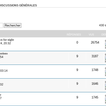
DISCUSSIONS GÉNÉRALES
430 s
RÉPONSES
VUS
DE
wn for night
0
26754
24, 20:32
autions
9
3187
:54
9
1748
 03:14
9
1646
:32
p
9
1745
37