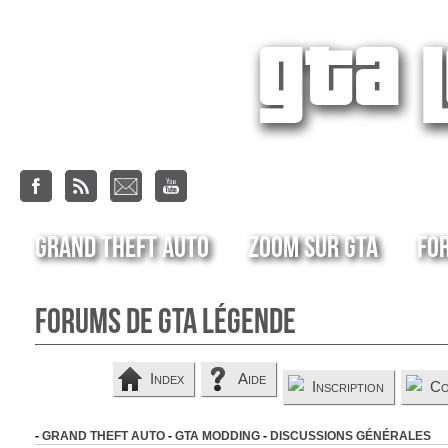
Grand Theft Auto
Zoom sur GTA
Fo
Forums de GTA Légende
Index
Aide
Inscription
Co
-
GRAND THEFT AUTO
-
GTA MODDING
-
DISCUSSIONS GÉNÉRALES