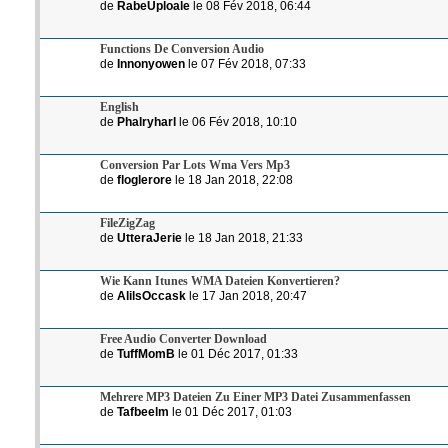
de
RabeUploale
le 08 Fév 2018, 06:44
Functions De Conversion Audio
de
Innonyowen
le 07 Fév 2018, 07:33
English
de
Phalryharl
le 06 Fév 2018, 10:10
Conversion Par Lots Wma Vers Mp3
de
floglerore
le 18 Jan 2018, 22:08
FileZigZag
de
UtteraJerie
le 18 Jan 2018, 21:33
Wie Kann Itunes WMA Dateien Konvertieren?
de
AlilsOccask
le 17 Jan 2018, 20:47
Free Audio Converter Download
de
TuffMomB
le 01 Déc 2017, 01:33
Mehrere MP3 Dateien Zu Einer MP3 Datei Zusammenfassen
de
Tafbeelm
le 01 Déc 2017, 01:03