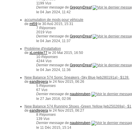
1199
Vus
Dernier message
de
GregoryDreaf
le 04 Jan 2024, 11:42
accumulation de mods pour véhicule
de
mt59
le 30 Aoû 2015, 15:31
7
Réponses
2019
Vus
Dernier message
de
GregoryDreaf
le 04 Jan 2024, 11:37
Problème d'installation
de
xLomble77
le 20 Mai 2015, 16:50
10
Réponses
4244
Vus
Dernier message
de
GregoryDreaf
le 04 Jan 2024, 11:36
New Balance 574 Sonic Sneakers -Sky Blue [wb280191a] - $128.
de
eandlegera
le 24 Nov 2015, 06:26
5
Réponses
67
Vus
Dernier message
de
naubinruben
le 27 Jan 2016, 02:06
New Balance 574 Running Shoes -Green Yellow [wb250269a] - $1
de
eandlegera
le 24 Nov 2015, 06:27
8
Réponses
139
Vus
Dernier message
de
naubinruben
le 11 Déc 2015, 15:14