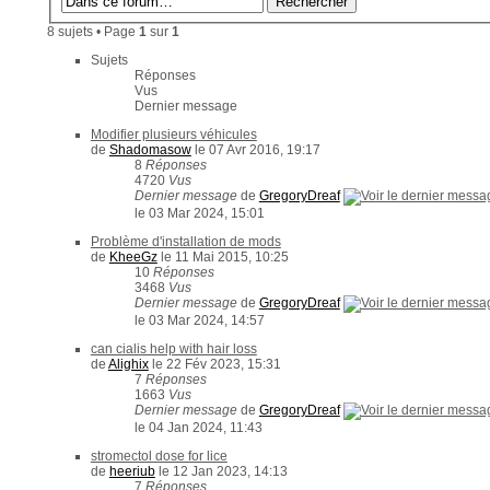
8 sujets • Page
1
sur
1
Sujets
Réponses
Vus
Dernier message
Modifier plusieurs véhicules
de
Shadomasow
le 07 Avr 2016, 19:17
8
Réponses
4720
Vus
Dernier message
de
GregoryDreaf
le 03 Mar 2024, 15:01
Problème d'installation de mods
de
KheeGz
le 11 Mai 2015, 10:25
10
Réponses
3468
Vus
Dernier message
de
GregoryDreaf
le 03 Mar 2024, 14:57
can cialis help with hair loss
de
Alighix
le 22 Fév 2023, 15:31
7
Réponses
1663
Vus
Dernier message
de
GregoryDreaf
le 04 Jan 2024, 11:43
stromectol dose for lice
de
heeriub
le 12 Jan 2023, 14:13
7
Réponses