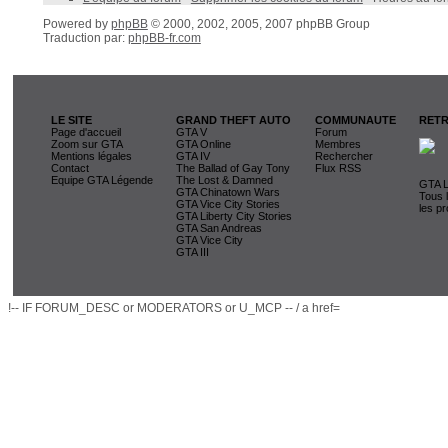
Powered by
phpBB
© 2000, 2002, 2005, 2007 phpBB Group
Traduction par:
phpBB-fr.com
LE SITE
GRAND THEFT AUTO
COMMUNAUTE
RETR
Page d'accueil
GTA V
Forum
Zoom sur GTA
GTA Online
Membres
Mentions légales
GTA IV
Rechercher
Contact
The Ballad of Gay Tony
Flux RSS
Equipe GTA Légende
The Lost & Damned
GTA L
GTA Chinatown Wars
Tous 
GTA Vice City Stories
les pr
GTA Liberty City Stories
GTA San Andreas
GTA Vice City
GTA III
!-- IF FORUM_DESC or MODERATORS or U_MCP -- / a href=