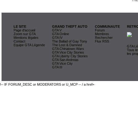
Trad
LE SITE
GRAND THEFT AUTO
COMMUNAUTE
RETRO
Page d'accueil
GTA V
Forum
Zoom sur GTA
GTA Online
Membres
Mentions légales
GTA IV
Rechercher
Contact
The Ballad of Gay Tony
Flux RSS
Equipe GTA Légende
The Lost & Damned
GTA Lég
GTA Chinatown Wars
Tous le
GTA Vice City Stories
les pro
GTA Liberty City Stories
GTA San Andreas
GTA Vice City
GTA III
!-- IF FORUM_DESC or MODERATORS or U_MCP -- / a href=