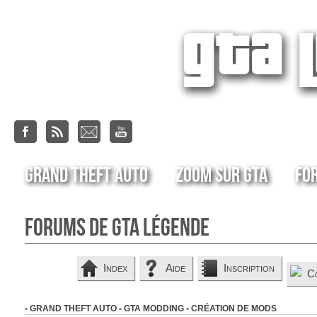
Grand Theft Auto
Zoom sur GTA
Fo
Forums de GTA Légende
Index
Aide
Inscription
C
-
GRAND THEFT AUTO
-
GTA MODDING
-
CRÉATION DE MODS