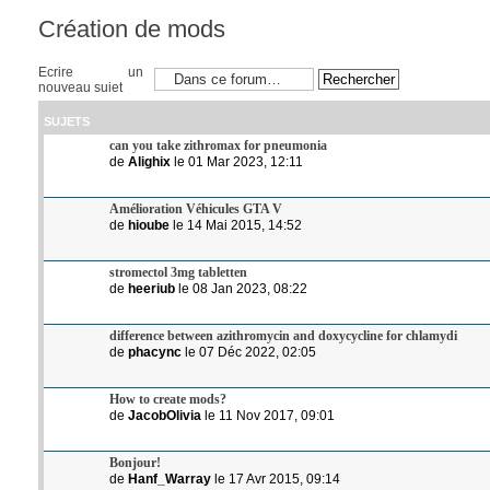
Création de mods
Ecrire un
nouveau sujet
SUJETS
can you take zithromax for pneumonia
de
Alighix
le 01 Mar 2023, 12:11
Amélioration Véhicules GTA V
de
hioube
le 14 Mai 2015, 14:52
stromectol 3mg tabletten
de
heeriub
le 08 Jan 2023, 08:22
difference between azithromycin and doxycycline for chlamydi
de
phacync
le 07 Déc 2022, 02:05
How to create mods?
de
JacobOlivia
le 11 Nov 2017, 09:01
Bonjour!
de
Hanf_Warray
le 17 Avr 2015, 09:14