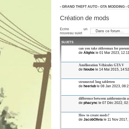
-
GRAND THEFT AUTO
-
GTA MODDING
-
Création de mods
Ecrire un
nouveau sujet
SUJETS
can you take zithromax for pneu
de
Alighix
le 01 Mar 2023, 12:1
Amélioration Véhicules GTA V
de
hioube
le 14 Mai 2015, 14:5
stromectol 3mg tabletten
de
heeriub
le 08 Jan 2023, 08:
difference between azithromycin a
de
phacync
le 07 Déc 2022, 02
How to create mods?
de
JacobOlivia
le 11 Nov 2017,