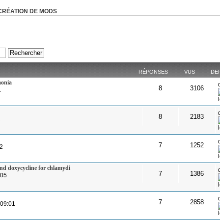
CRÉATION DE MODS
RÉPONSES
VUS
DE
monia
8
3106
1
8
2183
2
7
1252
22
nd doxycycline for chlamydi
7
1386
:05
7
2858
 09:01