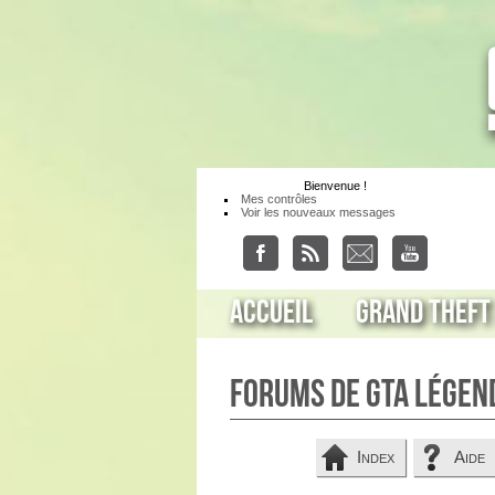
Bienvenue
!
Mes contrôles
Voir les nouveaux messages
Accueil
Grand Theft
Forums de GTA Légen
Index
Aide