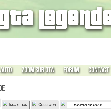
 Auto
Zoom sur GTA
Forum
Contact
de
Inscription
Connexion