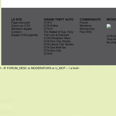
LE SITE
GRAND THEFT AUTO
COMMUNAUTE
RETRO
Page d'accueil
GTA V
Forum
Zoom sur GTA
GTA Online
Membres
Mentions légales
GTA IV
Rechercher
Contact
The Ballad of Gay Tony
Flux RSS
Equipe GTA Légende
The Lost & Damned
GTA Lég
GTA Chinatown Wars
Tous le
GTA Vice City Stories
les pro
GTA Liberty City Stories
GTA San Andreas
GTA Vice City
GTA III
!-- IF FORUM_DESC or MODERATORS or U_MCP -- / a href=