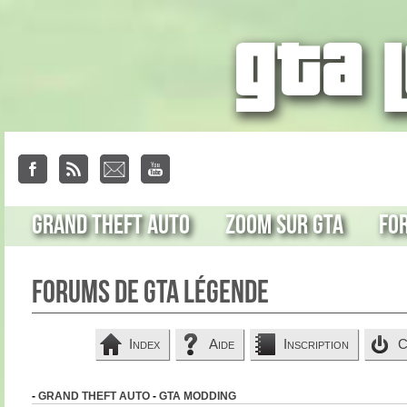
Grand Theft Auto
Zoom sur GTA
Fo
Forums de GTA Légende
Index
Aide
Inscription
C
-
GRAND THEFT AUTO
-
GTA MODDING