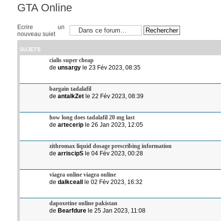
GTA Online
Ecrire un
nouveau sujet
SUJETS
cialis super cheap
de
unsargy
le 23 Fév 2023, 08:35
bargain tadalafil
de
antalkZet
le 22 Fév 2023, 08:39
how long does tadalafil 20 mg last
de
artecerip
le 26 Jan 2023, 12:05
zithromax liquid dosage prescribing information
de
arriscipS
le 04 Fév 2023, 00:28
viagra online viagra online
de
dalkceall
le 02 Fév 2023, 16:32
dapoxetine online pakistan
de
Bearfdure
le 25 Jan 2023, 11:08