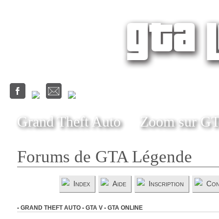
Grand Theft Auto
Zoom sur G
Forums de GTA Légende
Index
Aide
Inscription
Con
-
GRAND THEFT AUTO
-
GTA V
-
GTA ONLINE