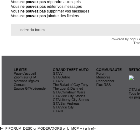
Vous
ne pouvez pas
répondre aux sujets
Vous
ne pouvez pas
éditer vos messages
Vous
ne pouvez pas
supprimer vos messages
Vous
ne pouvez pas
joindre des fichiers
Index du forum
Powered by
phpBB
Trad
LE SITE
GRAND THEFT AUTO
COMMUNAUTE
RETRO
Page d'accueil
GTA V
Forum
Zoom sur GTA
GTA Online
Membres
Mentions légales
GTA IV
Rechercher
Contact
The Ballad of Gay Tony
Flux RSS
Equipe GTA Légende
The Lost & Damned
GTA Lég
GTA Chinatown Wars
Tous le
GTA Vice City Stories
les pro
GTA Liberty City Stories
GTA San Andreas
GTA Vice City
GTA III
!-- IF FORUM_DESC or MODERATORS or U_MCP -- / a href=