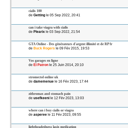
cialis 100
de
Getting
le 05 Sep 2022, 20:41
can i take viagra with cialis
de
Plearix
le 03 Sep 2022, 21:54
GTA Online - Des générateurs d'argent illimité et de RP fr
de
Buck Rogers
le 09 Fév 2015, 19:53
Vos garages en ligne
de
El Patron
le 25 Juin 2014, 20:10
stromectol online uk
de
damemenue
le 16 Fév 2023, 17:44
zithromax and stomach pain
de
usefkeeni
le 12 Fév 2023, 13:03
where can i buy cialis or viagra
de
asperee
le 11 Fév 2023, 09:55
lightheadedness lasix medication