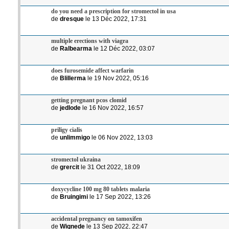
do you need a prescription for stromectol in usa
de
dresque
le 13 Déc 2022, 17:31
multiple erections with viagra
de
Ralbearma
le 12 Déc 2022, 03:07
does furosemide affect warfarin
de
Blillerma
le 19 Nov 2022, 05:16
getting pregnant pcos clomid
de
jedlode
le 16 Nov 2022, 16:57
priligy cialis
de
unlimmigo
le 06 Nov 2022, 13:03
stromectol ukraina
de
grercit
le 31 Oct 2022, 18:09
doxycycline 100 mg 80 tablets malaria
de
Bruingimi
le 17 Sep 2022, 13:26
accidental pregnancy on tamoxifen
de
Wignede
le 13 Sep 2022, 22:47