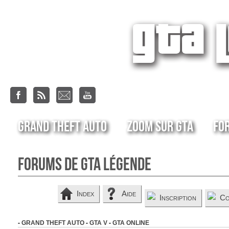
Grand Theft Auto
Zoom sur GTA
Fo
Forums de GTA Légende
Index
Aide
Inscription
Co
-
GRAND THEFT AUTO
-
GTA V
-
GTA ONLINE