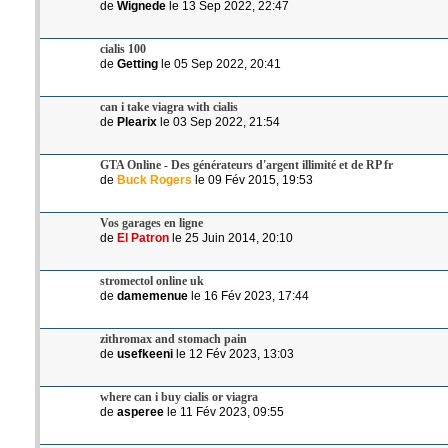
de
Wignede
le 13 Sep 2022, 22:47
cialis 100
de
Getting
le 05 Sep 2022, 20:41
can i take viagra with cialis
de
Plearix
le 03 Sep 2022, 21:54
GTA Online - Des générateurs d'argent illimité et de RP fr
de
Buck Rogers
le 09 Fév 2015, 19:53
Vos garages en ligne
de
El Patron
le 25 Juin 2014, 20:10
stromectol online uk
de
damemenue
le 16 Fév 2023, 17:44
zithromax and stomach pain
de
usefkeeni
le 12 Fév 2023, 13:03
where can i buy cialis or viagra
de
asperee
le 11 Fév 2023, 09:55