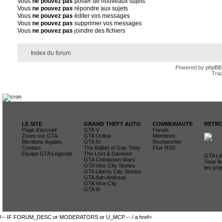
Vous
ne pouvez pas
poster de nouveaux sujets
Vous
ne pouvez pas
répondre aux sujets
Vous
ne pouvez pas
éditer vos messages
Vous
ne pouvez pas
supprimer vos messages
Vous
ne pouvez pas
joindre des fichiers
Index du forum
Powered by
phpBB
Trad
LE SITE
GRAND THEFT AUTO
COMMUNAUTE
RETRO
Page d'accueil
GTA V
Forum
Zoom sur GTA
GTA Online
Membres
Mentions légales
GTA IV
Rechercher
Contact
The Ballad of Gay Tony
Flux RSS
Equipe GTA Légende
The Lost & Damned
GTA Lég
GTA Chinatown Wars
Tous le
GTA Vice City Stories
les pro
GTA Liberty City Stories
GTA San Andreas
GTA Vice City
GTA III
!-- IF FORUM_DESC or MODERATORS or U_MCP -- / a href=