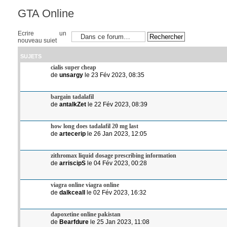
GTA Online
Ecrire un
nouveau sujet
SUJETS
cialis super cheap
de
unsargy
le 23 Fév 2023, 08:35
bargain tadalafil
de
antalkZet
le 22 Fév 2023, 08:39
how long does tadalafil 20 mg last
de
artecerip
le 26 Jan 2023, 12:05
zithromax liquid dosage prescribing information
de
arriscipS
le 04 Fév 2023, 00:28
viagra online viagra online
de
dalkceall
le 02 Fév 2023, 16:32
dapoxetine online pakistan
de
Bearfdure
le 25 Jan 2023, 11:08