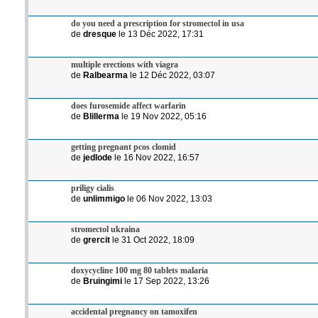
do you need a prescription for stromectol in usa
de
dresque
le 13 Déc 2022, 17:31
multiple erections with viagra
de
Ralbearma
le 12 Déc 2022, 03:07
does furosemide affect warfarin
de
Blillerma
le 19 Nov 2022, 05:16
getting pregnant pcos clomid
de
jedlode
le 16 Nov 2022, 16:57
priligy cialis
de
unlimmigo
le 06 Nov 2022, 13:03
stromectol ukraina
de
grercit
le 31 Oct 2022, 18:09
doxycycline 100 mg 80 tablets malaria
de
Bruingimi
le 17 Sep 2022, 13:26
accidental pregnancy on tamoxifen