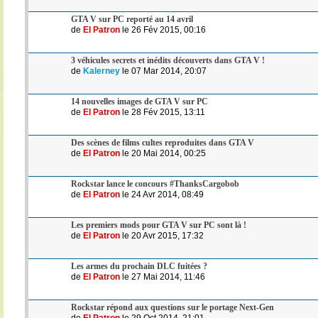
GTA V sur PC reporté au 14 avril
de
El Patron
le 26 Fév 2015, 00:16
3 véhicules secrets et inédits découverts dans GTA V !
de
Kalerney
le 07 Mar 2014, 20:07
14 nouvelles images de GTA V sur PC
de
El Patron
le 28 Fév 2015, 13:11
Des scènes de films cultes reproduites dans GTA V
de
El Patron
le 20 Mai 2014, 00:25
Rockstar lance le concours #ThanksCargobob
de
El Patron
le 24 Avr 2014, 08:49
Les premiers mods pour GTA V sur PC sont là !
de
El Patron
le 20 Avr 2015, 17:32
Les armes du prochain DLC fuitées ?
de
El Patron
le 27 Mai 2014, 11:46
Rockstar répond aux questions sur le portage Next-Gen
de
El Patron
le 29 Oct 2014, 21:01