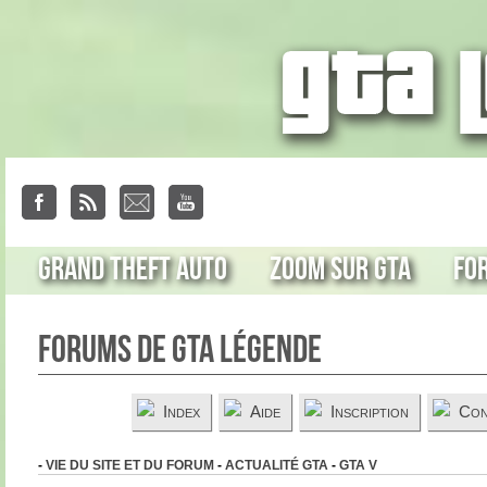
Grand Theft Auto
Zoom sur GTA
Fo
Forums de GTA Légende
Index
Aide
Inscription
Con
-
VIE DU SITE ET DU FORUM
-
ACTUALITÉ GTA
-
GTA V