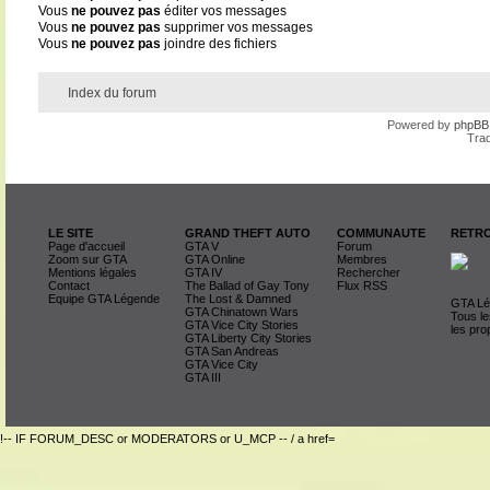
Vous
ne pouvez pas
éditer vos messages
Vous
ne pouvez pas
supprimer vos messages
Vous
ne pouvez pas
joindre des fichiers
Index du forum
Powered by
phpBB
Trad
LE SITE
GRAND THEFT AUTO
COMMUNAUTE
RETRO
Page d'accueil
GTA V
Forum
Zoom sur GTA
GTA Online
Membres
Mentions légales
GTA IV
Rechercher
Contact
The Ballad of Gay Tony
Flux RSS
Equipe GTA Légende
The Lost & Damned
GTA Lég
GTA Chinatown Wars
Tous le
GTA Vice City Stories
les pro
GTA Liberty City Stories
GTA San Andreas
GTA Vice City
GTA III
!-- IF FORUM_DESC or MODERATORS or U_MCP -- / a href=