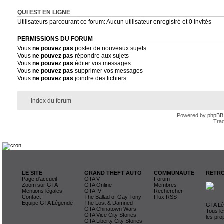
QUI EST EN LIGNE
Utilisateurs parcourant ce forum: Aucun utilisateur enregistré et 0 invités
PERMISSIONS DU FORUM
Vous
ne pouvez pas
poster de nouveaux sujets
Vous
ne pouvez pas
répondre aux sujets
Vous
ne pouvez pas
éditer vos messages
Vous
ne pouvez pas
supprimer vos messages
Vous
ne pouvez pas
joindre des fichiers
Index du forum
Powered by
phpBB
Trad
LE SITE
GRAND THEFT AUTO
COMMUNAUTE
RETRO
Page d'accueil
GTA V
Forum
Zoom sur GTA
GTA Online
Membres
Mentions légales
GTA IV
Rechercher
Contact
The Ballad of Gay Tony
Flux RSS
Equipe GTA Légende
The Lost & Damned
GTA Lég
GTA Chinatown Wars
Tous le
GTA Vice City Stories
les pro
GTA Liberty City Stories