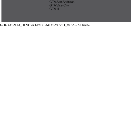
GTA San Andreas
GTA Vice City
GTA III
!-- IF FORUM_DESC or MODERATORS or U_MCP -- / a href=