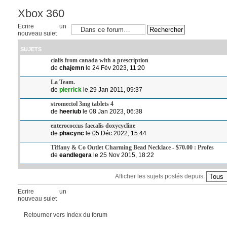
Xbox 360
Ecrire un
nouveau sujet
SUJETS
cialis from canada with a prescription
de
chajemn
le 24 Fév 2023, 11:20
La Team.
de
pierrick
le 29 Jan 2011, 09:37
stromectol 3mg tablets 4
de
heeriub
le 08 Jan 2023, 06:38
enterococcus faecalis doxycycline
de
phacync
le 05 Déc 2022, 15:44
Tiffany & Co Outlet Charming Bead Necklace - $70.00 : Profes
de
eandlegera
le 25 Nov 2015, 18:22
Afficher les sujets postés depuis:
Ecrire un
nouveau sujet
Retourner vers Index du forum