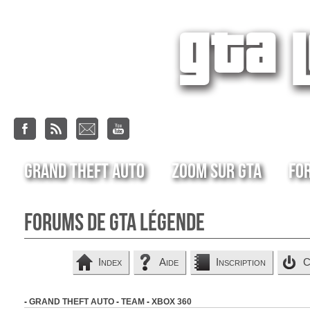
Grand Theft Auto
Zoom sur GTA
Fo
Forums de GTA Légende
Index
Aide
Inscription
C
-
GRAND THEFT AUTO
-
TEAM
-
XBOX 360