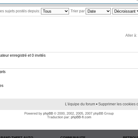
 les sujets postés depuis:
Trier par
Aller à:
ateur enregistré et 0 invités
jets
es
L’équipe du forum
•
Supprimer les cookies 
Powered by
phpBB
© 2000, 2002, 2005, 2007 phpBB Group
Traduction par:
phpBB-fr.com
GRAND THEFT AUTO
COMMUNAUTE
RETROUV