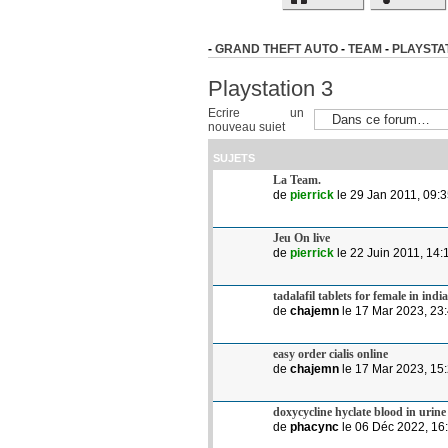
-
GRAND THEFT AUTO
-
TEAM
-
PLAYSTAT
Playstation 3
Ecrire un
nouveau sujet
SUJETS
La Team.
de
pierrick
le 29 Jan 2011, 09:
Jeu On live
de
pierrick
le 22 Juin 2011, 14:
tadalafil tablets for female in india
de
chajemn
le 17 Mar 2023, 23
easy order cialis online
de
chajemn
le 17 Mar 2023, 15
doxycycline hyclate blood in urine
de
phacync
le 06 Déc 2022, 16