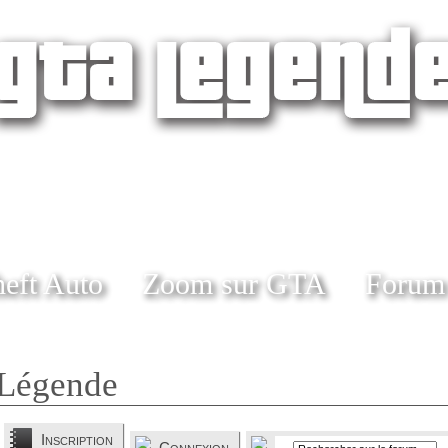
eft Auto
Zoom sur GTA
Forum
Légende
Inscription
Connexion