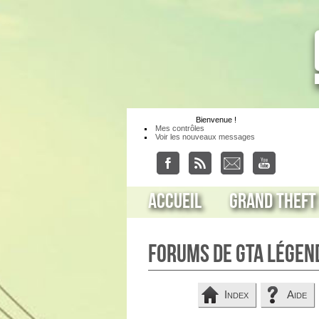
Bienvenue
!
Mes contrôles
Voir les nouveaux messages
Accueil
Grand Theft
Forums de GTA Légen
Index
Aide