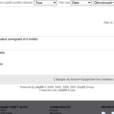
 les sujets postés depuis:
Trier par
Aller à:
ateur enregistré et 0 invités
jets
es
L’équipe du forum
•
Supprimer les cookies 
Powered by
phpBB
© 2000, 2002, 2005, 2007 phpBB Group
Traduction par:
phpBB-fr.com
GRAND THEFT AUTO
COMMUNAUTE
RETROUV
TA V
Forum
TA Online
Membres