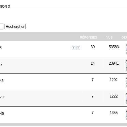
ION 3
RÉPONSES
VUS
DE
30
53583
35
1
2
14
23941
17
7
1202
:46
7
1222
:28
7
1355
:45