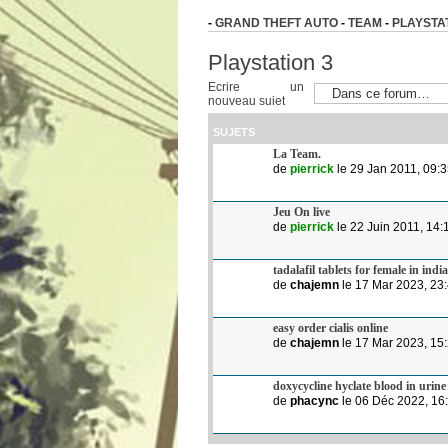
-
GRAND THEFT AUTO
-
TEAM
-
PLAYSTAT
Playstation 3
Ecrire un
nouveau sujet
SUJETS
La Team.
de
pierrick
le 29 Jan 2011, 09:
Jeu On live
de
pierrick
le 22 Juin 2011, 14:
tadalafil tablets for female in india
de
chajemn
le 17 Mar 2023, 23
easy order cialis online
de
chajemn
le 17 Mar 2023, 15
doxycycline hyclate blood in urine
de
phacync
le 06 Déc 2022, 16