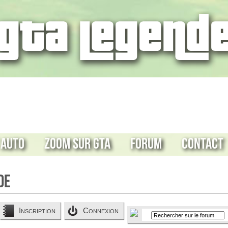
 Auto
Zoom sur GTA
Forum
Contact
de
Inscription
Connexion