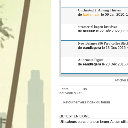
Uncharted 2: Among Thieves
de
lapin malin
le 09 Jan 2010, 
stromectol kopen kruidvat
de
heeriub
le 22 Déc 2022, 06:
New Balance 996 Peru coffee Black
de
eandlegera
le 13 Déc 2015, 
Audemars Piguet
de
eandlegera
le 20 Déc 2015, 
Afficher
Ecrire un
nouveau sujet
Retourner vers Index du forum
QUI EST EN LIGNE
Utilisateurs parcourant ce forum: Aucun utilis