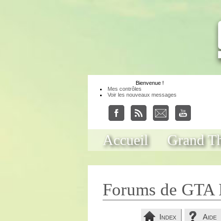
Bienvenue
!
Mes contrôles
Voir les nouveaux messages
Accueil
Grand Th
Forums de GTA 
Index
Aide