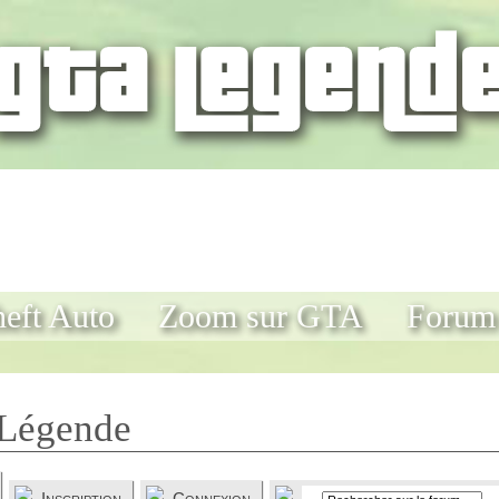
eft Auto
Zoom sur GTA
Forum
Légende
Inscription
Connexion