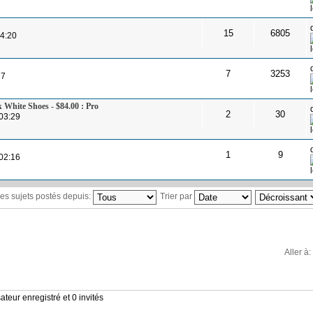
15
6805
14:20
7
3253
27
 White Shoes - $84.00 : Pro
2
30
03:29
1
9
02:16
 les sujets postés depuis:
Trier par
Aller à:
ateur enregistré et 0 invités