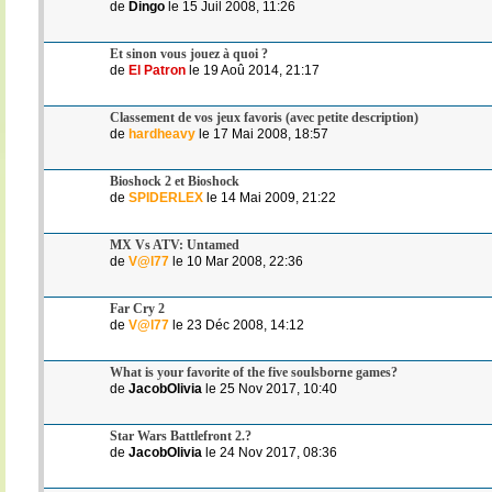
de
Dingo
le 15 Juil 2008, 11:26
Et sinon vous jouez à quoi ?
de
El Patron
le 19 Aoû 2014, 21:17
Classement de vos jeux favoris (avec petite description)
de
hardheavy
le 17 Mai 2008, 18:57
Bioshock 2 et Bioshock
de
SPIDERLEX
le 14 Mai 2009, 21:22
MX Vs ATV: Untamed
de
V@l77
le 10 Mar 2008, 22:36
Far Cry 2
de
V@l77
le 23 Déc 2008, 14:12
What is your favorite of the five soulsborne games?
de
JacobOlivia
le 25 Nov 2017, 10:40
Star Wars Battlefront 2.?
de
JacobOlivia
le 24 Nov 2017, 08:36