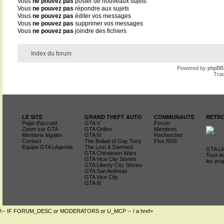
Vous
ne pouvez pas
poster de nouveaux sujets
Vous
ne pouvez pas
répondre aux sujets
Vous
ne pouvez pas
éditer vos messages
Vous
ne pouvez pas
supprimer vos messages
Vous
ne pouvez pas
joindre des fichiers
Index du forum
Powered by
phpBB
Trad
LE SITE
GRAND THEFT AUTO
COMMUNAUTE
RETRO
Page d'accueil
GTA V
Forum
Zoom sur GTA
GTA Online
Membres
Mentions légales
GTA IV
Rechercher
Contact
The Ballad of Gay Tony
Flux RSS
Equipe GTA Légende
The Lost & Damned
GTA Lég
GTA Chinatown Wars
Tous le
GTA Vice City Stories
les pro
GTA Liberty City Stories
GTA San Andreas
GTA Vice City
GTA III
!-- IF FORUM_DESC or MODERATORS or U_MCP -- / a href=