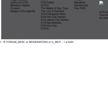
Zoom sur GTA
GTA Online
Membres
Mentions légales
GTA IV
Rechercher
Contact
The Ballad of Gay Tony
Flux RSS
Equipe GTA Légende
The Lost & Damned
GTA Lég
GTA Chinatown Wars
Tous le
GTA Vice City Stories
les pro
GTA Liberty City Stories
GTA San Andreas
GTA Vice City
GTA III
!-- IF FORUM_DESC or MODERATORS or U_MCP -- / a href=