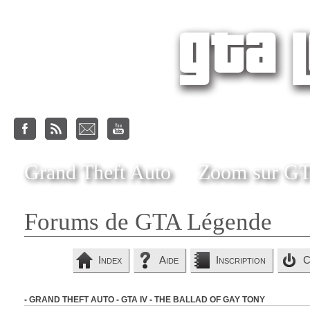
Grand Theft Auto
Zoom sur G
Forums de GTA Légende
Index
Aide
Inscription
C
-
GRAND THEFT AUTO
-
GTA IV
-
THE BALLAD OF GAY TONY