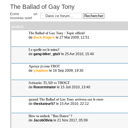
The Ballad of Gay Tony
Ecrire un
nouveau sujet
SUJETS
The Ballad of Gay Tony : Topic officiel
de
Buck Rogers
le 27 Mai 2009, 12:51
Le quelle est le mieu?
de
gang-biker_gtaV
le 25 Avr 2010, 15:40
Aperçu jv.com TBOT
de
youpioou
le 16 Sep 2009, 19:30
Scénario: TLAD vs TBOGT
de
Roxorminator
le 15 Juil 2010, 13:40
quand The Ballad of Gay Tony arrivera sur le store
de
theskateur57
le 15 Avr 2010, 22:12
How to unlock "Bus Dance"?
de
JacobOlivia
le 21 Nov 2017, 05:09