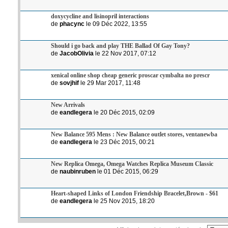
doxycycline and lisinopril interactions
de
phacync
le 09 Déc 2022, 13:55
Should i go back and play THE Ballad Of Gay Tony?
de
JacobOlivia
le 22 Nov 2017, 07:12
xenical online shop cheap generic proscar cymbalta no prescr
de
sovjhif
le 29 Mar 2017, 11:48
New Arrivals
de
eandlegera
le 20 Déc 2015, 02:09
New Balance 595 Mens : New Balance outlet stores, ventanewba
de
eandlegera
le 23 Déc 2015, 00:21
New Replica Omega, Omega Watches Replica Museum Classic
de
naubinruben
le 01 Déc 2015, 06:29
Heart-shaped Links of London Friendship Bracelet,Brown - $61
de
eandlegera
le 25 Nov 2015, 18:20