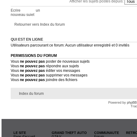
Afficher les sujets postés depuis:
Ecrire un
nouveau sujet
Retourner vers Index du forum
QUI EST EN LIGNE
Utilisateurs parcourant ce forum: Aucun utilisateur enregistré et 0 invités
PERMISSIONS DU FORUM
Vous
ne pouvez pas
poster de nouveaux sujets
Vous
ne pouvez pas
répondre aux sujets
Vous
ne pouvez pas
éditer vos messages
Vous
ne pouvez pas
supprimer vos messages
Vous
ne pouvez pas
joindre des fichiers
Index du forum
Powered by
phpBB
Trad
LE SITE
GRAND THEFT AUTO
COMMUNAUTE
RETRO
Page d'accueil
GTA V
Forum