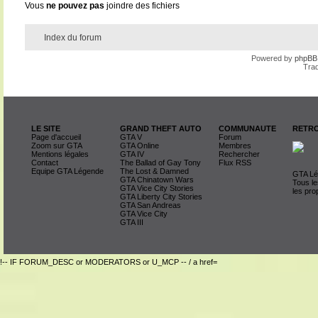
Vous
ne pouvez pas
joindre des fichiers
Index du forum
Powered by
phpBB
Trad
LE SITE
GRAND THEFT AUTO
COMMUNAUTE
RETRO
Page d'accueil
GTA V
Forum
Zoom sur GTA
GTA Online
Membres
Mentions légales
GTA IV
Rechercher
Contact
The Ballad of Gay Tony
Flux RSS
Equipe GTA Légende
The Lost & Damned
GTA Lég
GTA Chinatown Wars
Tous le
GTA Vice City Stories
les pro
GTA Liberty City Stories
GTA San Andreas
GTA Vice City
GTA III
!-- IF FORUM_DESC or MODERATORS or U_MCP -- / a href=