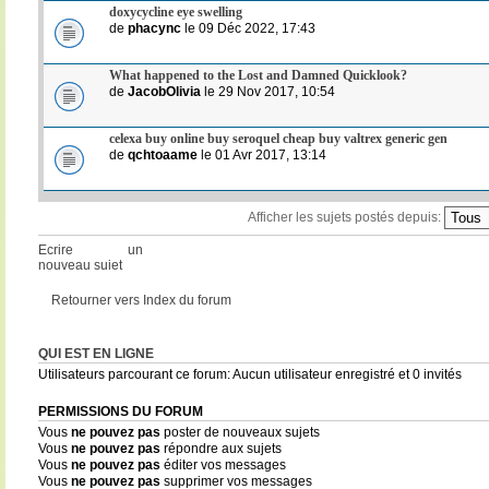
doxycycline eye swelling
de
phacync
le 09 Déc 2022, 17:43
What happened to the Lost and Damned Quicklook?
de
JacobOlivia
le 29 Nov 2017, 10:54
celexa buy online buy seroquel cheap buy valtrex generic gen
de
qchtoaame
le 01 Avr 2017, 13:14
Afficher les sujets postés depuis:
Ecrire un
nouveau sujet
Retourner vers Index du forum
QUI EST EN LIGNE
Utilisateurs parcourant ce forum: Aucun utilisateur enregistré et 0 invités
PERMISSIONS DU FORUM
Vous
ne pouvez pas
poster de nouveaux sujets
Vous
ne pouvez pas
répondre aux sujets
Vous
ne pouvez pas
éditer vos messages
Vous
ne pouvez pas
supprimer vos messages