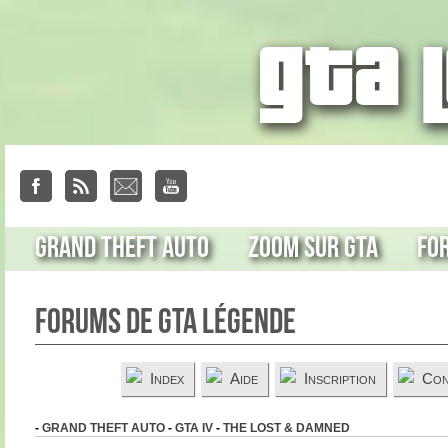
Grand Theft Auto
Zoom sur GTA
Fo
Forums de GTA Légende
Index
Aide
Inscription
Con
-
GRAND THEFT AUTO
-
GTA IV
-
THE LOST & DAMNED