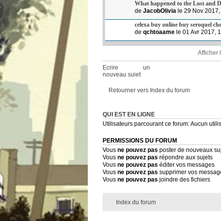
What happened to the Lost and 
de
JacobOlivia
le 29 Nov 2017,
celexa buy online buy seroquel ch
de
qchtoaame
le 01 Avr 2017, 
Afficher
Ecrire un
nouveau sujet
Retourner vers Index du forum
QUI EST EN LIGNE
Utilisateurs parcourant ce forum: Aucun utilis
PERMISSIONS DU FORUM
Vous
ne pouvez pas
poster de nouveaux su
Vous
ne pouvez pas
répondre aux sujets
Vous
ne pouvez pas
éditer vos messages
Vous
ne pouvez pas
supprimer vos messag
Vous
ne pouvez pas
joindre des fichiers
Index du forum