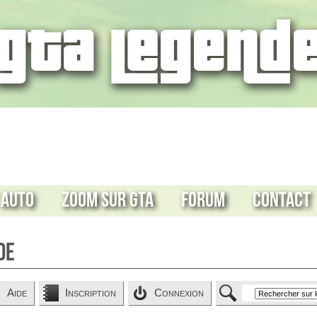
 Auto
Zoom sur GTA
Forum
Contact
de
Aide
Inscription
Connexion