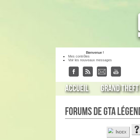
Bienvenue
!
Mes contrôles
Voir les nouveaux messages
Accueil
Grand Theft
Forums de GTA Légen
Index