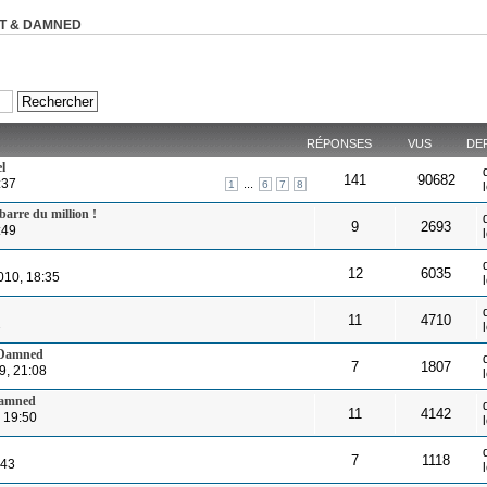
ST & DAMNED
RÉPONSES
VUS
DE
l
141
90682
:37
...
1
6
7
8
arre du million !
9
2693
:49
12
6035
010, 18:35
11
4710
2
d Damned
7
1807
9, 21:08
 damned
11
4142
, 19:50
7
1118
:43