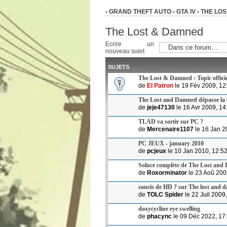
-
GRAND THEFT AUTO
-
GTA IV
-
THE LO
The Lost & Damned
Ecrire un
nouveau sujet
SUJETS
The Lost & Damned : Topic officie
de
El Patron
le 19 Fév 2009, 12
The Lost and Damned dépasse la b
de
jeje47130
le 16 Avr 2009, 14
TLAD va sortir sur PC ?
de
Mercenaire1107
le 16 Jan 2
PC JEUX - january 2010
de
pcjeux
le 10 Jan 2010, 12:5
Soluce complète de The Lost an
de
Roxorminator
le 23 Aoû 200
soucis de HD ? sur The lost and
de
TOLC Spider
le 22 Juil 2009
doxycycline eye swelling
de
phacync
le 09 Déc 2022, 17