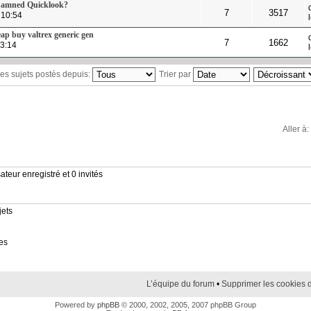
Damned Quicklook?
7
3517
 10:54
eap buy valtrex generic gen
7
1662
13:14
 les sujets postés depuis:
Trier par
Aller à:
ateur enregistré et 0 invités
jets
es
L’équipe du forum
•
Supprimer les cookies 
Powered by
phpBB
© 2000, 2002, 2005, 2007 phpBB Group