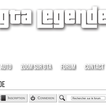
 Auto
Zoom sur GTA
Forum
Contact
de
Inscription
Connexion