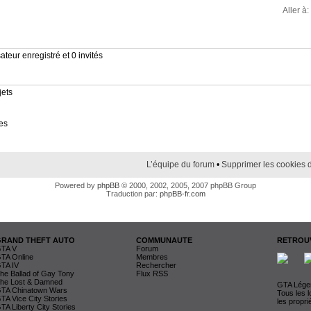
Aller à:
ateur enregistré et 0 invités
jets
es
L’équipe du forum
•
Supprimer les cookies 
Powered by
phpBB
© 2000, 2002, 2005, 2007 phpBB Group
Traduction par:
phpBB-fr.com
GRAND THEFT AUTO
COMMUNAUTE
RETROUV
TA V
Forum
TA Online
Membres
TA IV
Rechercher
he Ballad of Gay Tony
Flux RSS
he Lost & Damned
GTA Légen
TA Chinatown Wars
Tous les 
TA Vice City Stories
les propri
TA Liberty City Stories