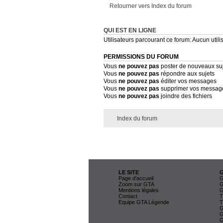
Retourner vers Index du forum
QUI EST EN LIGNE
Utilisateurs parcourant ce forum: Aucun utilis
PERMISSIONS DU FORUM
Vous
ne pouvez pas
poster de nouveaux su
Vous
ne pouvez pas
répondre aux sujets
Vous
ne pouvez pas
éditer vos messages
Vous
ne pouvez pas
supprimer vos messag
Vous
ne pouvez pas
joindre des fichiers
Index du forum
LE SITE
Page d'accueil
G
Zoom sur GTA
G
Mentions légales
G
Contact
T
Equipe GTA Légende
T
G
G
G