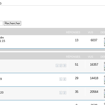
G
RÉPONSES
VUS
DE
ules
13
6037
1:15
RÉPONSES
VUS
DE
51
16357
1
2
3
29
14418
59
1
2
35
20564
:20
1
2