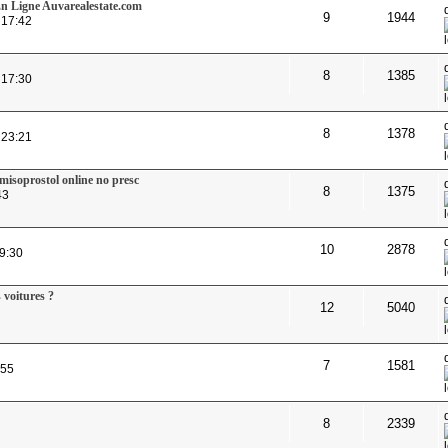
n Ligne Auvarealestate.com
9
1944
 17:42
8
1385
 17:30
8
1378
 23:21
misoprostol online no presc
8
1375
43
10
2878
9:30
 voitures ?
12
5040
7
1581
:55
8
2339