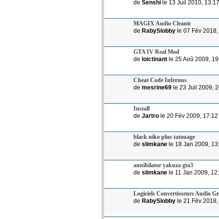
de
Senshi
le 13 Juil 2010, 13:1
MAGIX Audio Cleanic
de
RabySlobby
le 07 Fév 2018,
GTA IV Real Mod
de
loictinant
le 25 Aoû 2009, 19
Cheat Code Infernus
de
mesrine69
le 23 Juil 2009, 
Install
de
Jartro
le 20 Fév 2009, 17:12
black niko plus tatouage
de
slimkane
le 18 Jan 2009, 13
annihilator yakuza gta3
de
slimkane
le 11 Jan 2009, 12
Logiciels Convertisseurs Audio Gr
de
RabySlobby
le 21 Fév 2018,