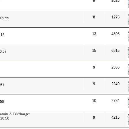
9
2628
7
8
1275
 09:59
13
4896
:18
15
6315
20:57
9
2355
9
2249
:51
10
2784
:50
atuits À Télécharger
9
4215
 20:56