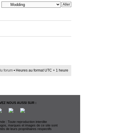
du forum
• Heures au format UTC + 1 heure
EZ NOUS AUSSI SUR :
de : Toute reproduction interdite
logos, marques et images de ce site sont
étés de leurs propriétaires respectifs