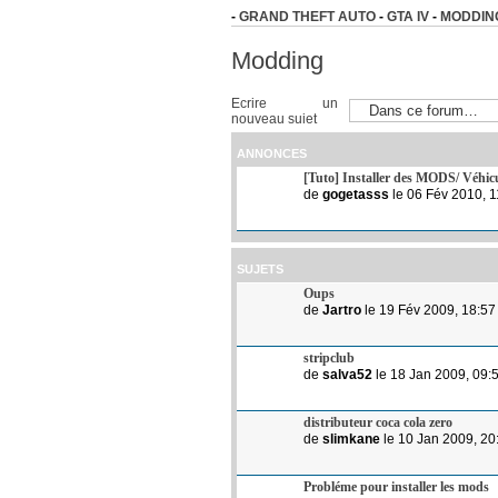
-
GRAND THEFT AUTO
-
GTA IV
-
MODDIN
Modding
Ecrire un
nouveau sujet
ANNONCES
[Tuto] Installer des MODS/ Véhic
de
gogetasss
le 06 Fév 2010, 1
SUJETS
Oups
de
Jartro
le 19 Fév 2009, 18:57
stripclub
de
salva52
le 18 Jan 2009, 09:
distributeur coca cola zero
de
slimkane
le 10 Jan 2009, 20
Probléme pour installer les mods