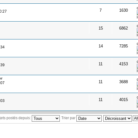
7
1630
0:27
15
6862
14
7285
:34
11
4153
:39
or
11
3688
:07
11
4015
:03
ujets postés depuis:
Trier par