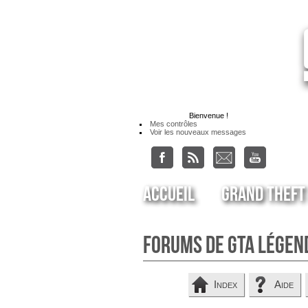
Bienvenue
!
Mes contrôles
Voir les nouveaux messages
Accueil
Grand Theft
Forums de GTA Légen
Index
Aide