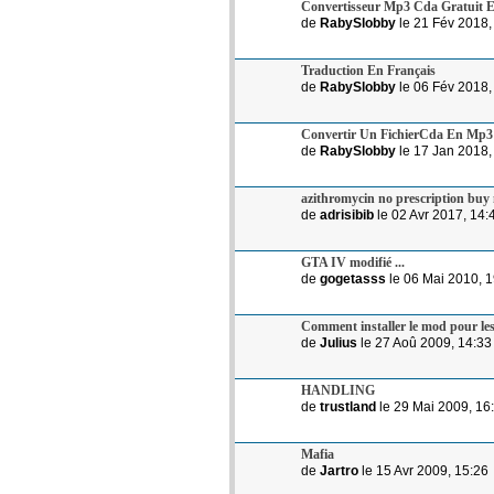
Convertisseur Mp3 Cda Gratuit E
de
RabySlobby
le 21 Fév 2018,
Traduction En Français
de
RabySlobby
le 06 Fév 2018,
Convertir Un FichierCda En Mp3
de
RabySlobby
le 17 Jan 2018,
azithromycin no prescription buy 
de
adrisibib
le 02 Avr 2017, 14:
GTA IV modifié ...
de
gogetasss
le 06 Mai 2010, 1
Comment installer le mod pour les
de
Julius
le 27 Aoû 2009, 14:33
HANDLING
de
trustland
le 29 Mai 2009, 16
Mafia
de
Jartro
le 15 Avr 2009, 15:26