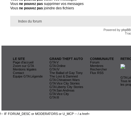
Vous
ne pouvez pas
supprimer vos messages
Vous
ne pouvez pas
joindre des fichiers
Index du forum
Powered by
phpBB
Trad
LE SITE
GRAND THEFT AUTO
COMMUNAUTE
RETRO
Page d'accueil
GTA V
Forum
Zoom sur GTA
GTA Online
Membres
Mentions légales
GTA IV
Rechercher
Contact
The Ballad of Gay Tony
Flux RSS
Equipe GTA Légende
The Lost & Damned
GTA Lég
GTA Chinatown Wars
Tous le
GTA Vice City Stories
les pro
GTA Liberty City Stories
GTA San Andreas
GTA Vice City
GTA III
!-- IF FORUM_DESC or MODERATORS or U_MCP -- / a href=