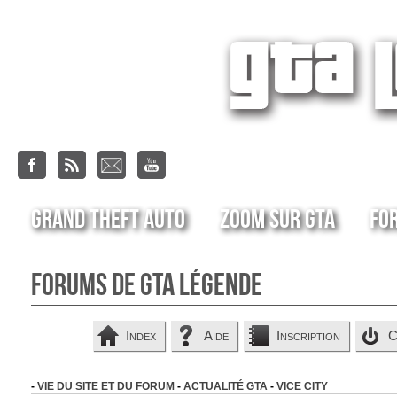
Grand Theft Auto
Zoom sur GTA
Fo
Forums de GTA Légende
Index
Aide
Inscription
C
-
VIE DU SITE ET DU FORUM
-
ACTUALITÉ GTA
-
VICE CITY