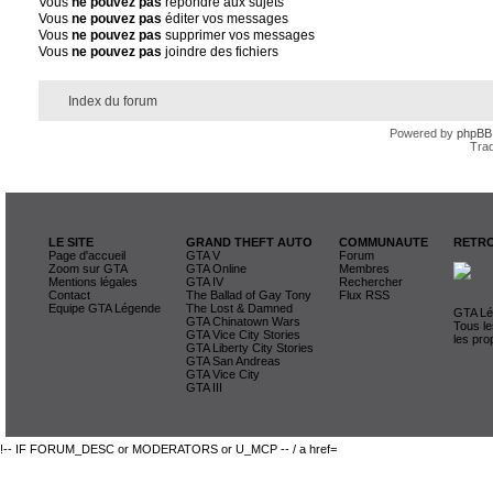
Vous
ne pouvez pas
répondre aux sujets
Vous
ne pouvez pas
éditer vos messages
Vous
ne pouvez pas
supprimer vos messages
Vous
ne pouvez pas
joindre des fichiers
Index du forum
Powered by
phpBB
Trad
LE SITE
GRAND THEFT AUTO
COMMUNAUTE
RETRO
Page d'accueil
GTA V
Forum
Zoom sur GTA
GTA Online
Membres
Mentions légales
GTA IV
Rechercher
Contact
The Ballad of Gay Tony
Flux RSS
Equipe GTA Légende
The Lost & Damned
GTA Lég
GTA Chinatown Wars
Tous le
GTA Vice City Stories
les pro
GTA Liberty City Stories
GTA San Andreas
GTA Vice City
GTA III
!-- IF FORUM_DESC or MODERATORS or U_MCP -- / a href=