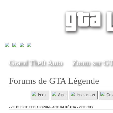
Grand Theft Auto
Zoom sur G
Forums de GTA Légende
Index
Aide
Inscription
Con
-
VIE DU SITE ET DU FORUM
-
ACTUALITÉ GTA
-
VICE CITY