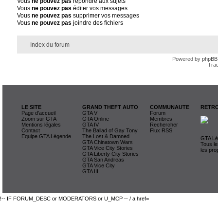
Vous
ne pouvez pas
répondre aux sujets
Vous
ne pouvez pas
éditer vos messages
Vous
ne pouvez pas
supprimer vos messages
Vous
ne pouvez pas
joindre des fichiers
Index du forum
Powered by
phpBB
Trad
LE SITE
GRAND THEFT AUTO
COMMUNAUTE
RETRO
Page d'accueil
GTA V
Forum
Zoom sur GTA
GTA Online
Membres
Mentions légales
GTA IV
Rechercher
Contact
The Ballad of Gay Tony
Flux RSS
Equipe GTA Légende
The Lost & Damned
GTA Lég
GTA Chinatown Wars
Tous le
GTA Vice City Stories
les pro
GTA Liberty City Stories
GTA San Andreas
GTA Vice City
GTA III
!-- IF FORUM_DESC or MODERATORS or U_MCP -- / a href=